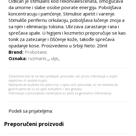
Odličan je stimulans kod rekonvalescenata, omogućava
da umorne i slabe osobe povrate energiju. Poboljšava
koncentracuju i pamćenje. Stimulise apetit i varenje.
Stimuliše perifernu cirkulaciju, poboljšava lučenje znoja a
sa njim i eliminaciju toksina. Ubrzava zarastanje rana i
sprečava upale. U higijeni i kozmetici preporučuje se kao
tonik za zatezanje i čišćenje kože, takođe sprečava
opadanje kose. Proizvedeno u Srbiji Neto: 20ml
Brend:
Probotanic
Oznaka:
ruzmarin,,
,
ulje
,
Zdravisimo.com se ne bavi prodajom proizvoda, već pruža informacije u kojim
objektima ih možete kupiti.
Nastojimo da budemo što precizniji u opisu svih proizvoda, ali ne možemo da
garantujemo da su svi opisi kompletni i bez grešaka.
Informacije o proizvodima namenjene su samo za generalno informisanje.
Podeli sa prijateljima:
Preporučeni proizvodi