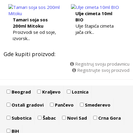
Ulje cimeta 10ml
Tamari soja sos
BIO
200ml Mitoku
Ulje štapića cimeta
Proizvodi se od soje,
jača cirk...
izvorsk...
Gde kupiti proizvod:
Registruj svoju prodavnicu
Registrujte svoj proizvod
Beograd
Kraljevo
Loznica
Ostali gradovi
Pančevo
Smederevo
Subotica
Šabac
Novi Sad
Crna Gora
BiH