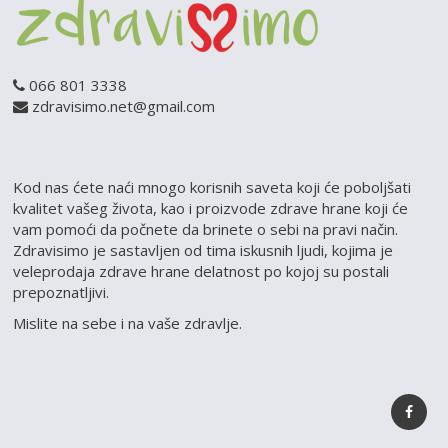
066 801 3338
zdravisimo.net@gmail.com
Kod nas ćete naći mnogo korisnih saveta koji će poboljšati
kvalitet vašeg života, kao i proizvode zdrave hrane koji će
vam pomoći da počnete da brinete o sebi na pravi način.
Zdravisimo je sastavljen od tima iskusnih ljudi, kojima je
veleprodaja zdrave hrane delatnost po kojoj su postali
prepoznatljivi.
Mislite na sebe i na vaše zdravlje.