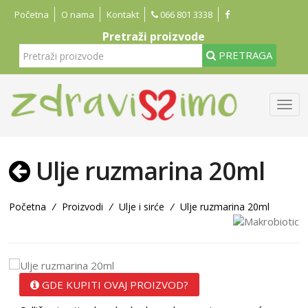
Početna
O nama
Kontakt
066 801 3338
Pretraži proizvode
PRETRAGA
Ulje ruzmarina 20ml
Početna
/
Proizvodi
/
Ulje i sirće
/
Ulje ruzmarina 20ml
GDE KUPITI OVAJ PROIZVOD?