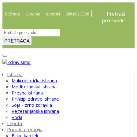
Pretraži
Početna
O nama
Kontakt
066 801 3338
proizvode
PRETRAGA
Ishrana
Makrobiotička ishrana
Mediteranska ishrana
Presna ishrana
Principi zdrave ishrane
Soja - zrno zdravlja
Vegetarijanska ishrana
Voda
Lepota
Prirodna terapija
Biljke kao lek