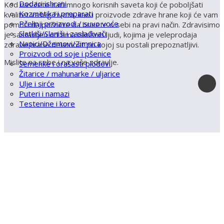
Dodaci ishrani
Kod nas ćete naći mnogo korisnih saveta koji će poboljšati
Kozmetika i preparati
kvalitet vašeg života, kao i proizvode zdrave hrane koji će vam
Pčelinji proizvodi / suvo voće
pomoći da počnete da brinete o sebi na pravi način. Zdravisimo
Slatkiši/Slaniši i zaslađivači
je sastavljen od tima iskusnih ljudi, kojima je veleprodaja
Napici/Džemovi/Zimnica
zdrave hrane delatnost po kojoj su postali prepoznatljivi.
Proizvodi od soje i pšenice
Mislite na sebe i na vaše zdravlje.
Semenke i orašasti plodovi
Žitarice / mahunarke / uljarice
Ulje i sirće
Puteri i namazi
Testenine i kore
Registruj svoju prodavnicu na našem sajtu