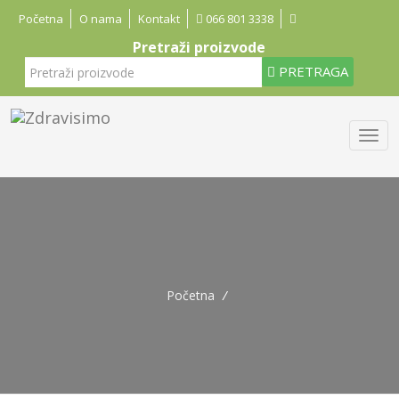
Početna
O nama
Kontakt
066 801 3338
Pretraži proizvode
PRETRAGA
Početna
/