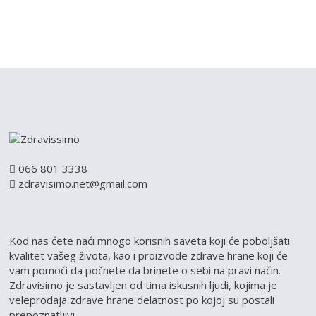
066 801 3338
zdravisimo.net@gmail.com
Kod nas ćete naći mnogo korisnih saveta koji će poboljšati
kvalitet vašeg života, kao i proizvode zdrave hrane koji će
vam pomoći da počnete da brinete o sebi na pravi način.
Zdravisimo je sastavljen od tima iskusnih ljudi, kojima je
veleprodaja zdrave hrane delatnost po kojoj su postali
prepoznatljivi.