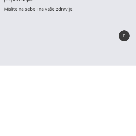
Mislite na sebe i na vaše zdravlje.
REGISTRUJ SVOJU
PRODAVNICU NA NAŠEM
SAJTU