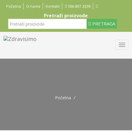
Početna
O nama
Kontakt
066 801 3338
Pretraži proizvode
PRETRAGA
Početna
/