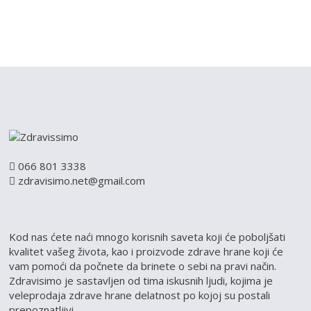
066 801 3338
zdravisimo.net@gmail.com
Kod nas ćete naći mnogo korisnih saveta koji će poboljšati
kvalitet vašeg života, kao i proizvode zdrave hrane koji će
vam pomoći da počnete da brinete o sebi na pravi način.
Zdravisimo je sastavljen od tima iskusnih ljudi, kojima je
veleprodaja zdrave hrane delatnost po kojoj su postali
prepoznatljivi.