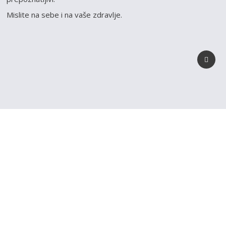
Mislite na sebe i na vaše zdravlje.
REGISTRUJ SVOJU
PRODAVNICU NA NAŠEM
SAJTU