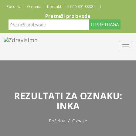
Početna
O nama
Kontakt
066 801 3338
Pretraži proizvode
PRETRAGA
REZULTATI ZA OZNAKU:
INKA
Početna
/
Oznake