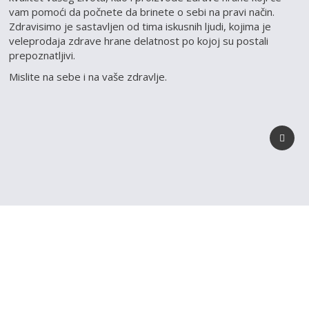
vam pomoći da počnete da brinete o sebi na pravi način.
Zdravisimo je sastavljen od tima iskusnih ljudi, kojima je
veleprodaja zdrave hrane delatnost po kojoj su postali
prepoznatljivi.
Mislite na sebe i na vaše zdravlje.
REGISTRUJ SVOJU