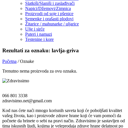
Slatkiši/Slaniši i zaslađivači
Napici/Džemovi/Zimnica
Proizvodi od soje i pšenice
Semenke i orašasti plodovi
Žitarice / mahunarke / uljarice
Ulje i sirće
Puteri i namazi
Testenine i kore
Rezultati za oznaku: lavlja-griva
Početna
/
Oznake
Trenutno nema proizvoda za ovu oznaku.
066 801 3338
zdravisimo.net@gmail.com
Kod nas ćete naći mnogo korisnih saveta koji će poboljšati kvalitet
vašeg života, kao i proizvode zdrave hrane koji će vam pomoći da
počnete da brinete o sebi na pravi način. Zdravisimo je sastavljen od
tima iskusnih ljudi, kojima je veleprodaja zdrave hrane delatnost po