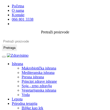
Početna
O nama
Kontakt
066 801 3338
Pretraži proizvode
Pretraga
Ishrana
Makrobiotička ishrana
Mediteranska ishrana
Presna ishrana
Principi zdrave ishrane
Soja - zrno zdravlja
Vegetarijanska ishrana
Voda
Lepota
Prirodna terapija
Biljke kao lek