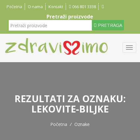
Početna
O nama
Kontakt
066 801 3338
Pretraži proizvode
PRETRAGA
REZULTATI ZA OZNAKU:
LEKOVITE-BILJKE
Početna
/
Oznake