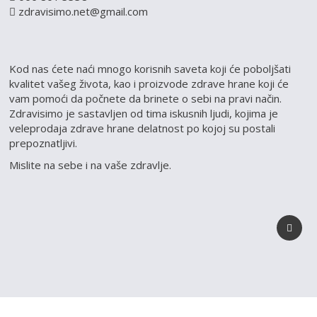
zdravisimo.net@gmail.com
Kod nas ćete naći mnogo korisnih saveta koji će poboljšati
kvalitet vašeg života, kao i proizvode zdrave hrane koji će
vam pomoći da počnete da brinete o sebi na pravi način.
Zdravisimo je sastavljen od tima iskusnih ljudi, kojima je
veleprodaja zdrave hrane delatnost po kojoj su postali
prepoznatljivi.
Mislite na sebe i na vaše zdravlje.