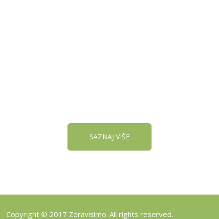
REGISTRUJ SVOJU
PRODAVNICU NA NAŠEM
SAJTU
SAZNAJ VIŠE
Copyright © 2017 Zdravisimo. All rights reserved.