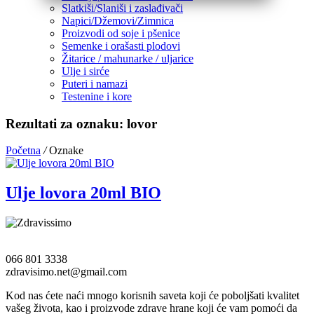
Slatkiši/Slaniši i zaslađivači
Napici/Džemovi/Zimnica
Proizvodi od soje i pšenice
Semenke i orašasti plodovi
Žitarice / mahunarke / uljarice
Ulje i sirće
Puteri i namazi
Testenine i kore
Rezultati za oznaku: lovor
Početna
/
Oznake
Ulje lovora 20ml BIO
066 801 3338
zdravisimo.net@gmail.com
Kod nas ćete naći mnogo korisnih saveta koji će poboljšati kvalitet
vašeg života, kao i proizvode zdrave hrane koji će vam pomoći da