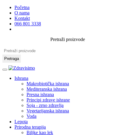
Početna
O nama
Kontakt
066 801 3338
Pretraži proizvode
Pretraga
Ishrana
Makrobiotička ishrana
Mediteranska ishrana
Presna ishrana
Principi zdrave ishrane
Soja - zrno zdravlja
Vegetarijanska ishrana
Voda
Lepota
Prirodna terapija
Biljke kao lek