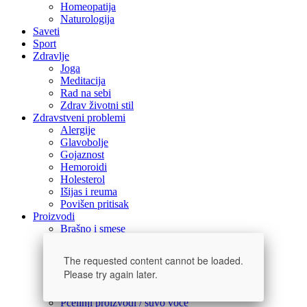
Homeopatija
Naturologija
Saveti
Sport
Zdravlje
Joga
Meditacija
Rad na sebi
Zdrav životni stil
Zdravstveni problemi
Alergije
Glavobolje
Gojaznost
Hemoroidi
Holesterol
Išijas i reuma
Povišen pritisak
Proizvodi
Brašno i smese
Čajevi izačini
Makrobiotički proizvodi
The requested content cannot be loaded.
Pahuljice / kaše / dodaci u kuhinji
Please try again later.
Dodaci ishrani
Kozmetika i preparati
Pčelinji proizvodi / suvo voće