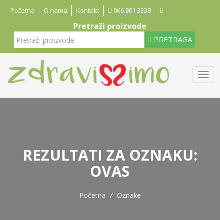
Početna
O nama
Kontakt
066 801 3338
Pretraži proizvode
PRETRAGA
REZULTATI ZA OZNAKU:
OVAS
Početna
/
Oznake