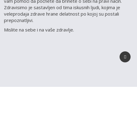
vam pomoći da počnete da brinete o sebi na pravi način.
Zdravisimo je sastavljen od tima iskusnih ljudi, kojima je
veleprodaja zdrave hrane delatnost po kojoj su postali
prepoznatljivi.
Mislite na sebe i na vaše zdravlje.
REGISTRUJ SVOJU