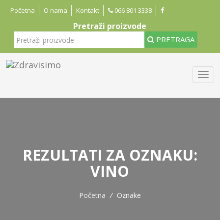
Početna
O nama
Kontakt
066 801 3338
Pretraži proizvode
PRETRAGA
REZULTATI ZA OZNAKU:
VINO
Početna
/
Oznake