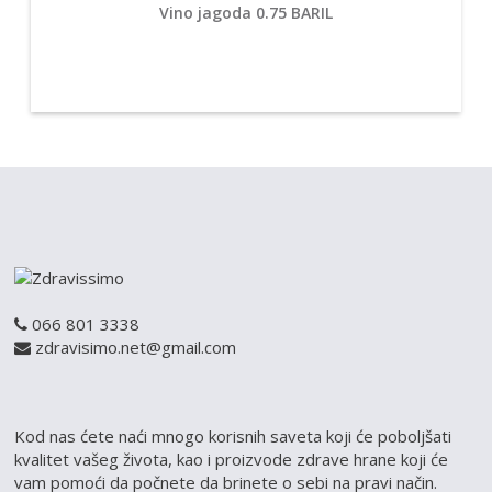
Vino jagoda 0.75 BARIL
066 801 3338
zdravisimo.net@gmail.com
Kod nas ćete naći mnogo korisnih saveta koji će poboljšati
kvalitet vašeg života, kao i proizvode zdrave hrane koji će
vam pomoći da počnete da brinete o sebi na pravi način.