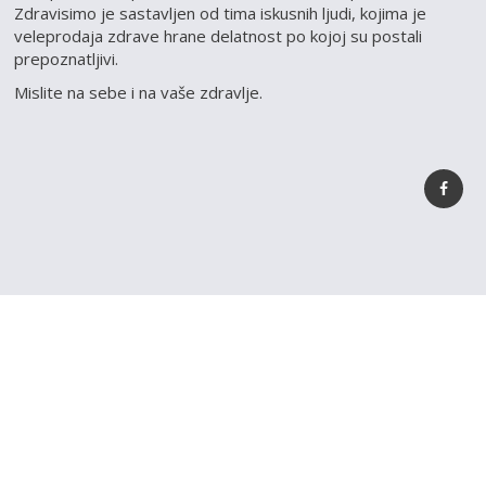
Zdravisimo je sastavljen od tima iskusnih ljudi, kojima je
veleprodaja zdrave hrane delatnost po kojoj su postali
prepoznatljivi.
Mislite na sebe i na vaše zdravlje.
REGISTRUJ SVOJU
PRODAVNICU NA NAŠEM