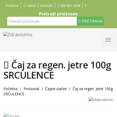
Početna
O nama
Kontakt
066 801 3338
Pretraži proizvode
PRETRAGA
Čaj za regen. jetre 100g
SRCULENCE
Početna
/
Proizvodi
/
Čajevi izačini
/
Čaj za regen. jetre 100g
SRCULENCE