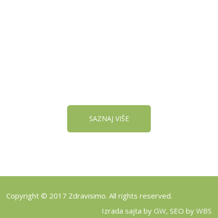
REGISTRUJ SVOJU
PRODAVNICU NA NAŠEM
SAJTU
SAZNAJ VIŠE
Copyright © 2017 Zdravisimo. All rights reserved.
Izrada sajta by
GW
, SEO by
WBS