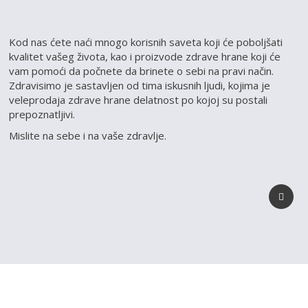
Kod nas ćete naći mnogo korisnih saveta koji će poboljšati
kvalitet vašeg života, kao i proizvode zdrave hrane koji će
vam pomoći da počnete da brinete o sebi na pravi način.
Zdravisimo je sastavljen od tima iskusnih ljudi, kojima je
veleprodaja zdrave hrane delatnost po kojoj su postali
prepoznatljivi.
Mislite na sebe i na vaše zdravlje.