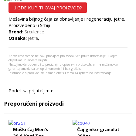
GDE KUPITI OVAJ PROIZVOD?
Mešavina biljnog čaja za obnavljanje i regeneraciju jetre.
Proizvedeno u Srbiji
Brend:
Srculence
Oznaka:
jetra
,
Zdravisimo.com se ne bavi prodajom proizvoda, već pruža informacije u kojim
objektima ih možete kupiti.
Nastojimo da budemo što precizniji u opisu svih proizvoda, ali ne možemo da
garantujemo da su svi opisi kompletni i bez grešaka.
Informacije o proizvodima namenjene su samo za generalno informisanje.
Podeli sa prijateljima:
Preporučeni proizvodi
Muški čaj Men's
Čaj ginko-granulat
30,6 Yogi Tea
200gr