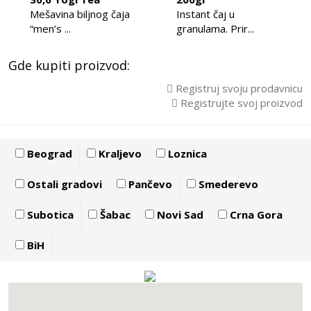
Mešavina biljnog čaja
Instant čaj u
“men’s ...
granulama. Prir...
Gde kupiti proizvod:
Registruj svoju prodavnicu
Registrujte svoj proizvod
Beograd
Kraljevo
Loznica
Ostali gradovi
Pančevo
Smederevo
Subotica
Šabac
Novi Sad
Crna Gora
BiH