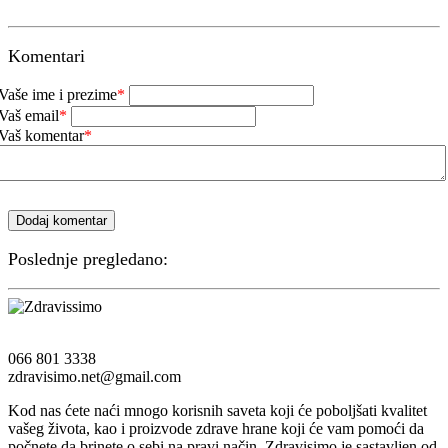
Komentari
Vaše ime i prezime
*
Vaš email
*
Vaš komentar
*
Dodaj komentar
Poslednje pregledano:
066 801 3338
zdravisimo.net@gmail.com
Kod nas ćete naći mnogo korisnih saveta koji će poboljšati kvalitet
vašeg života, kao i proizvode zdrave hrane koji će vam pomoći da
počnete da brinete o sebi na pravi način. Zdravisimo je sastavljen od