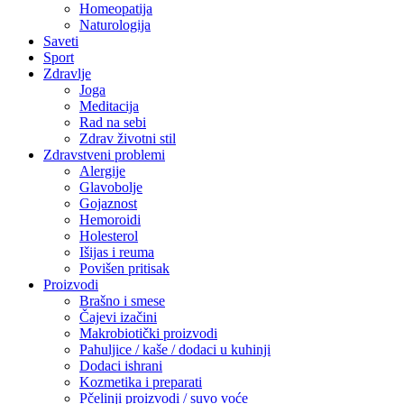
Homeopatija
Naturologija
Saveti
Sport
Zdravlje
Joga
Meditacija
Rad na sebi
Zdrav životni stil
Zdravstveni problemi
Alergije
Glavobolje
Gojaznost
Hemoroidi
Holesterol
Išijas i reuma
Povišen pritisak
Proizvodi
Brašno i smese
Čajevi izačini
Makrobiotički proizvodi
Pahuljice / kaše / dodaci u kuhinji
Dodaci ishrani
Kozmetika i preparati
Pčelinji proizvodi / suvo voće