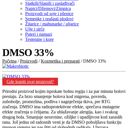
Slatkiši/Slaniši i zaslađivači
Napici/Džemovi/Zimnica
Proizvodi od soje i pšenice
Semenke i orašasti plodovi
Žitarice / mahunarke / uljarice
Ulje i sirće
Puteri i namazi
Testenine i kore
DMSO 33%
Početna
/
Proizvodi
/
Kozmetika i preparati
/
DMSO 33%
Gde kupiti ovaj proizvod?
Prirodni proizvod kojim isprskate bolnu regiju i za par minuta bolovi
prestaju. Za brzo smanjenje bolova kod migrena, povreda,
zubobolje, promrzlina, podliva i nagnječenja tkiva, pre RTG
zračenja. DMSO ima radioprotektivne efekte, sprečava mutagene
efekte zračenja u ćelijama. Za ublažavanje alergija, kao i svakog
drugog bola. Smanjuje neravnine, ožiljke i upadljivost kod zaraslih
rana. Još jedna od radosnih vesti je da DMSO poboljšava funkciju
imunog sistema jer nas štiti od slobodnih radikala. Ubrzava