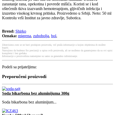
zarastanje rana, opekotina i povrede mišića. Koristi se i kod
oštećenih tkiva izazvanih hemoterapijom, gljivičnih infekcija i
izuzetno visokog krvnog pritiska. Proizvedeno u Srbiji. Neto: 50 ml
Kontrolu vrši Institut za javno zdravlje, Subotica.
Brend:
Shirko
Oznaka:
migrena
,
zubobolja
,
bol
,
Zdravisimo.com se ne bavi prodajom proizvoda, već pruža informacije u kojim objektima ih možete
kupiti.
Nastojimo da budemo što precizniji u opisu svih proizvoda, ali ne možemo da garantujemo da su svi opisi
kompletni i bez grešaka.
Informacije o proizvodima namenjene su samo za generalno informisanje.
Podeli sa prijateljima:
Preporučeni proizvodi
Soda bikarbona bez aluminijuma 300g
Soda bikarbona bez aluminijum...