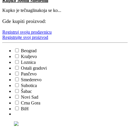
Kupko 500ml Shenemil
Kupko je tečnaglinakoja se ko...
Gde kupiti proizvod:
Registruj svoju prodavnicu
Registrujte svoj proizvod
Beograd
Kraljevo
Loznica
Ostali gradovi
Pančevo
Smederevo
Subotica
Šabac
Novi Sad
Crna Gora
BiH