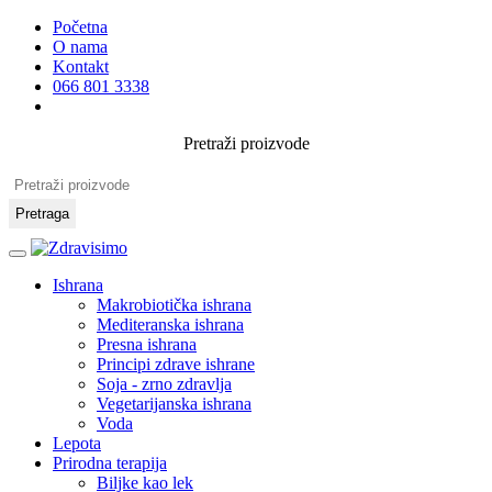
Početna
O nama
Kontakt
066 801 3338
Pretraži proizvode
Pretraga
Ishrana
Makrobiotička ishrana
Mediteranska ishrana
Presna ishrana
Principi zdrave ishrane
Soja - zrno zdravlja
Vegetarijanska ishrana
Voda
Lepota
Prirodna terapija
Biljke kao lek