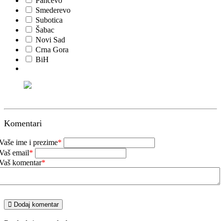
Pančevo
Smederevo
Subotica
Šabac
Novi Sad
Crna Gora
BiH
Komentari
Vaše ime i prezime
*
Vaš email
*
Vaš komentar
*
Dodaj komentar