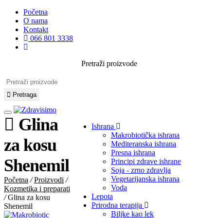
Početna
O nama
Kontakt
066 801 3338
Pretraži proizvode
Pretraga
Glina
Ishrana
Makrobiotička ishrana
za kosu
Mediteranska ishrana
Presna ishrana
Shenemil
Principi zdrave ishrane
Soja - zrno zdravlja
Vegetarijanska ishrana
Početna
/
Proizvodi
/
Voda
Kozmetika i preparati
Lepota
/
Glina za kosu
Prirodna terapija
Shenemil
Biljke kao lek