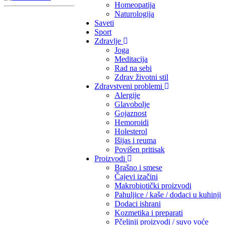
Homeopatija
Naturologija
Saveti
Sport
Zdravlje
Joga
Meditacija
Rad na sebi
Zdrav životni stil
Zdravstveni problemi
Alergije
Glavobolje
Gojaznost
Hemoroidi
Holesterol
Išijas i reuma
Povišen pritisak
Proizvodi
Brašno i smese
Čajevi izačini
Makrobiotički proizvodi
Pahuljice / kaše / dodaci u kuhinji
Dodaci ishrani
Kozmetika i preparati
Pčelinji proizvodi / suvo voće