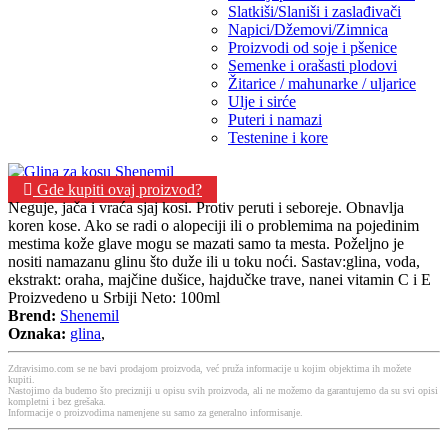
Slatkiši/Slaniši i zaslađivači
Napici/Džemovi/Zimnica
Proizvodi od soje i pšenice
Semenke i orašasti plodovi
Žitarice / mahunarke / uljarice
Ulje i sirće
Puteri i namazi
Testenine i kore
Gde kupiti ovaj proizvod?
Neguje, jača i vraća sjaj kosi. Protiv peruti i seboreje. Obnavlja
koren kose. Ako se radi o alopeciji ili o problemima na pojedinim
mestima kože glave mogu se mazati samo ta mesta. Poželjno je
nositi namazanu glinu što duže ili u toku noći. Sastav:glina, voda,
ekstrakt: oraha, majčine dušice, hajdučke trave, nanei vitamin C i E
Proizvedeno u Srbiji Neto: 100ml
Brend:
Shenemil
Oznaka:
glina
,
Zdravisimo.com se ne bavi prodajom proizvoda, već pruža informacije u kojim objektima ih možete
kupiti.
Nastojimo da budemo što precizniji u opisu svih proizvoda, ali ne možemo da garantujemo da su svi opisi
kompletni i bez grešaka.
Informacije o proizvodima namenjene su samo za generalno informisanje.