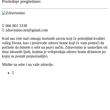
Poslednje pregledano:
066 801 3338
zdravisimo.net@gmail.com
Kod nas ćete naći mnogo korisnih saveta koji će poboljšati kvalitet
vašeg života, kao i proizvode zdrave hrane koji će vam pomoći da
počnete da brinete o sebi na pravi način. Zdravisimo je sastavljen od
tima iskusnih ljudi, kojima je veleprodaja zdrave hrane delatnost po
kojoj su postali prepoznatljivi.
Mislite na sebe i na vaše zdravlje.
Registruj svoju prodavnicu na našem sajtu
Saznaj više