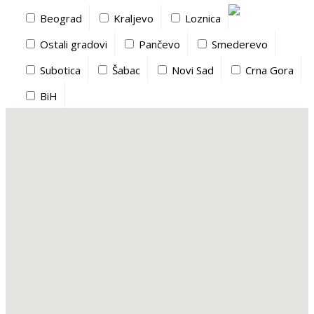
Beograd
Kraljevo
Loznica
Ostali gradovi
Pančevo
Smederevo
Subotica
Šabac
Novi Sad
Crna Gora
BiH