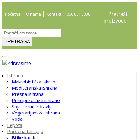
Pretraži
Početna
O nama
Kontakt
066 801 3338
proizvode
PRETRAGA
Ishrana
Makrobiotička ishrana
Mediteranska ishrana
Presna ishrana
Principi zdrave ishrane
Soja - zrno zdravlja
Vegetarijanska ishrana
Voda
Lepota
Prirodna terapija
Biljke kao lek