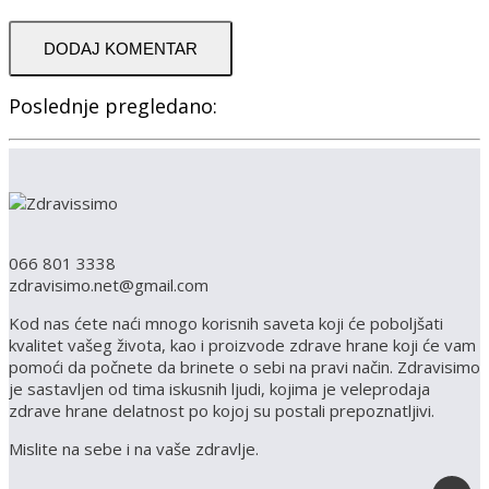
DODAJ KOMENTAR
Poslednje pregledano:
066 801 3338
zdravisimo.net@gmail.com
Kod nas ćete naći mnogo korisnih saveta koji će poboljšati
kvalitet vašeg života, kao i proizvode zdrave hrane koji će vam
pomoći da počnete da brinete o sebi na pravi način. Zdravisimo
je sastavljen od tima iskusnih ljudi, kojima je veleprodaja
zdrave hrane delatnost po kojoj su postali prepoznatljivi.
Mislite na sebe i na vaše zdravlje.