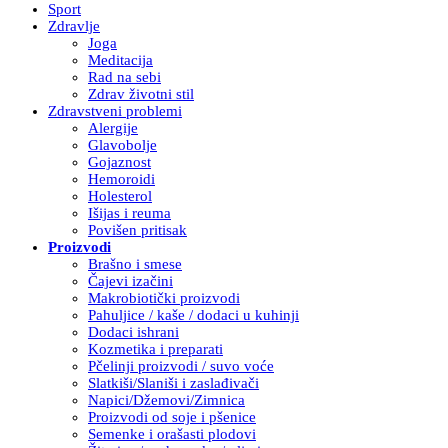
Sport
Zdravlje
Joga
Meditacija
Rad na sebi
Zdrav životni stil
Zdravstveni problemi
Alergije
Glavobolje
Gojaznost
Hemoroidi
Holesterol
Išijas i reuma
Povišen pritisak
Proizvodi
Brašno i smese
Čajevi izačini
Makrobiotički proizvodi
Pahuljice / kaše / dodaci u kuhinji
Dodaci ishrani
Kozmetika i preparati
Pčelinji proizvodi / suvo voće
Slatkiši/Slaniši i zaslađivači
Napici/Džemovi/Zimnica
Proizvodi od soje i pšenice
Semenke i orašasti plodovi