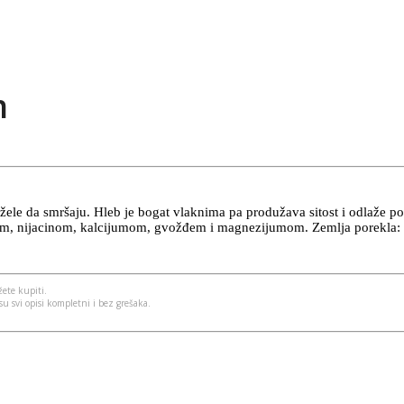
m
žele da smršaju. Hleb je bogat vlaknima pa produžava sitost i odlaže po
inom, nijacinom, kalcijumom, gvožđem i magnezijumom. Zemlja porekla
ete kupiti.
u svi opisi kompletni i bez grešaka.