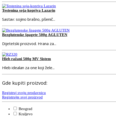
Testenina soja-kopriva Lazarin
Sastav: sojino brašno, pšenič...
Bezglutenske špagete 500g AGLUTEN
Dijetetski proizvod. Hrana za...
Hleb ražani 500g MV Sistem
Hleb idealan za one koji žele...
Gde kupiti proizvod:
Registruj svoju prodavnicu
Registrujte svoj proizvod
Beograd
Kraljevo