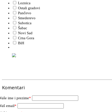
Loznica
Ostali gradovi
Pančevo
Smederevo
Subotica
Šabac
Novi Sad
Crna Gora
BiH
Komentari
Vaše ime i prezime
*
Vaš email
*