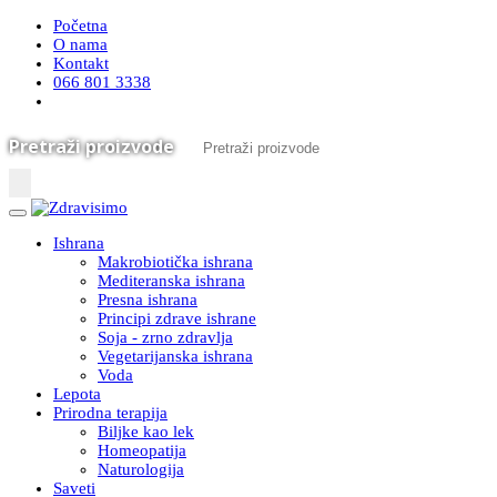
Početna
O nama
Kontakt
066 801 3338
Pretraži proizvode
Ishrana
Makrobiotička ishrana
Mediteranska ishrana
Presna ishrana
Principi zdrave ishrane
Soja - zrno zdravlja
Vegetarijanska ishrana
Voda
Lepota
Prirodna terapija
Biljke kao lek
Homeopatija
Naturologija
Saveti