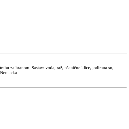
trebu za hranom. Sastav: voda, raž, pšenične klice, jodirana so,
: Nemacka