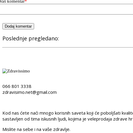
Vaš komentar
*
Dodaj komentar
Poslednje pregledano:
066 801 3338
zdravisimo.net@gmail.com
Kod nas ćete naći mnogo korisnih saveta koji će poboljšati kvali
sastavljen od tima iskusnih ljudi, kojima je veleprodaja zdrave h
Mislite na sebe i na vaše zdravlje.