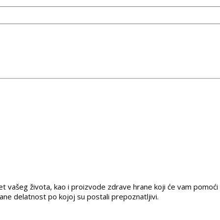
tet vašeg života, kao i proizvode zdrave hrane koji će vam pomoći 
rane delatnost po kojoj su postali prepoznatljivi.