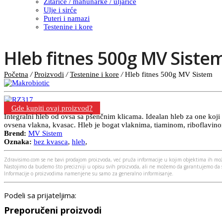
Žitarice / mahunarke / uljarice
Ulje i sirće
Puteri i namazi
Testenine i kore
Hleb fitnes 500g MV Siste
Početna
/
Proizvodi
/
Testenine i kore
/
Hleb fitnes 500g MV Sistem
Gde kupiti ovaj proizvod?
Integralni hleb od ovsa sa pšenčnim klicama. Idealan hleb za one koji 
ovsena vlakna, kvasac. Hleb je bogat vlaknima, tiaminom, riboflav
Brend:
MV Sistem
Oznaka:
bez kvasca
,
hleb
,
Zdravisimo.com se ne bavi prodajom proizvoda, već pruža informacije u kojim objektima ih mož
Nastojimo da budemo što precizniji u opisu svih proizvoda, ali ne možemo da garantujemo da s
Informacije o proizvodima namenjene su samo za generalno informisanje.
Podeli sa prijateljima:
Preporučeni proizvodi