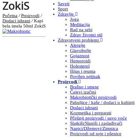
ZokiS
Saveti
Sport
Zdravlje
Početna
/
Proizvodi
/
Joga
Dodaci ishrani
/
Kapi
Meditacija
bela imela 50ml ZokiS
Rad na sebi
Zdrav životni stil
Zdravstveni problemi
Alergije
Glavobolje
Gojaznost
Hemoroidi
Holesterol
Išijas i reuma
Povišen pritisak
Proizvodi
Brašno i smese
Čajevi izačini
Makrobiotički proizvodi
Pahuljice / kaše / dodaci u kuhinji
Dodaci ishrani
Kozmetika i preparati
Pčelinji proizvodi / suvo voće
Slatkiši/Slaniši i zaslađivači
Napici/Džemovi/Zimnica
Proizvodi od soje i pšenice