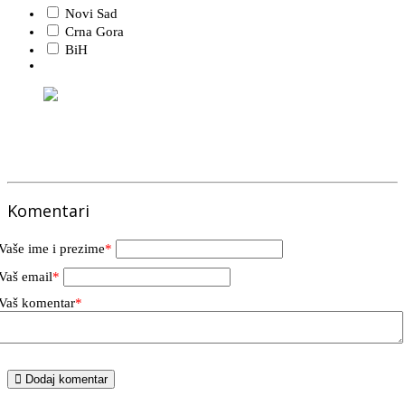
Novi Sad
Crna Gora
BiH
Komentari
Vaše ime i prezime
*
Vaš email
*
Vaš komentar
*
Dodaj komentar