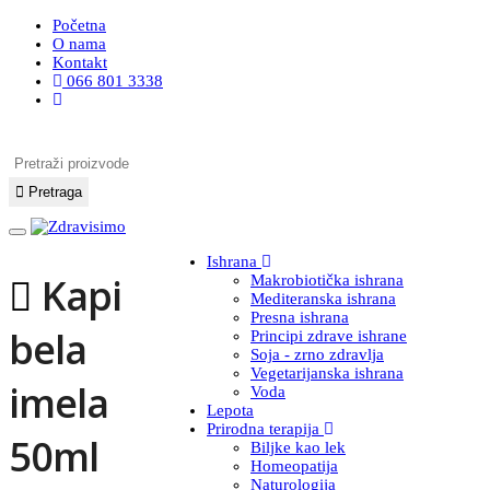
Početna
O nama
Kontakt
066 801 3338
Pretraži proizvode
Pretraga
Ishrana
Kapi
Makrobiotička ishrana
Mediteranska ishrana
Presna ishrana
bela
Principi zdrave ishrane
Soja - zrno zdravlja
Vegetarijanska ishrana
imela
Voda
Lepota
Prirodna terapija
50ml
Biljke kao lek
Homeopatija
Naturologija