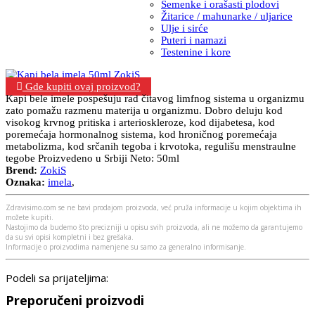
Semenke i orašasti plodovi
Žitarice / mahunarke / uljarice
Ulje i sirće
Puteri i namazi
Testenine i kore
Gde kupiti ovaj proizvod?
Kapi bele imele pospešuju rad čitavog limfnog sistema u organizmu
zato pomažu razmenu materija u organizmu. Dobro deluju kod
visokog krvnog pritiska i arterioskleroze, kod dijabetesa, kod
poremećaja hormonalnog sistema, kod hroničnog poremećaja
metabolizma, kod srčanih tegoba i krvotoka, regulišu menstraulne
tegobe Proizvedeno u Srbiji Neto: 50ml
Brend:
ZokiS
Oznaka:
imela
,
Zdravisimo.com se ne bavi prodajom proizvoda, već pruža informacije u kojim objektima ih
možete kupiti.
Nastojimo da budemo što precizniji u opisu svih proizvoda, ali ne možemo da garantujemo
da su svi opisi kompletni i bez grešaka.
Informacije o proizvodima namenjene su samo za generalno informisanje.
Podeli sa prijateljima:
Preporučeni proizvodi