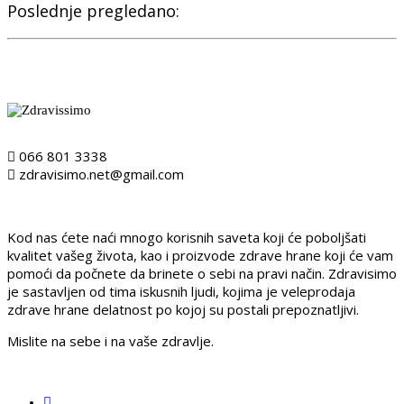
Poslednje pregledano:
066 801 3338
zdravisimo.net@gmail.com
Kod nas ćete naći mnogo korisnih saveta koji će poboljšati
kvalitet vašeg života, kao i proizvode zdrave hrane koji će vam
pomoći da počnete da brinete o sebi na pravi način. Zdravisimo
je sastavljen od tima iskusnih ljudi, kojima je veleprodaja
zdrave hrane delatnost po kojoj su postali prepoznatljivi.
Mislite na sebe i na vaše zdravlje.