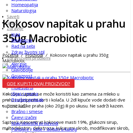
Homeopatija
Naturologija
Saveti
Kokosov napitak u prahu
Sport
Zdravlje
350g Macrobiotic
Joga
Meditacija
Rad na sebi
Zdrav životni stil
Početna
/
Proizvodi
/
Kokosov napitak u prahu 350g
Zdravstveni problemi
Macrobiotic
Alergije
Glavobolje
Gojaznost
Hemoroidi
GDE KUPITI OVAJ PROIZVOD?
Holesterol
Išijas i reuma
Kokosov napitak se može koristiti kao zamena za mleko u
Povišen pritisak
prahu i u pripremi torti i kolača. U 2dl kipuće vode dodati dve
Proizvodi
supene kašike praha (oko 20g) ili po ukusu. Ne sadrži kazein.
Brašno i smese
Čajevi izačini
Sastojci: Koncentrat kokosove masti 19%, glukozni sirup,
Makrobiotički proizvodi
maltodekstrin, dekstroza, kukuruzni skrob, modifikovani skrob,
Pahuljice / kaše / dodaci u kuhinji