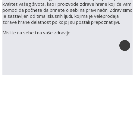
kvalitet vašeg života, kao i proizvode zdrave hrane koji će vam
pomoći da počnete da brinete o sebi na pravi način. Zdravisimo
je sastavljen od tima iskusnih ljudi, kojima je veleprodaja
zdrave hrane delatnost po kojoj su postali prepoznatljivi.
Mislite na sebe i na vaše zdravlje.
Registruj svoju prodavnicu na našem sajtu