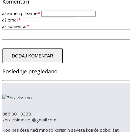
Komentari
Vaše ime i prezime
*
Vaš email
*
Vaš komentar
*
DODAJ KOMENTAR
Poslednje pregledano:
066 801 3338
zdravisimo.net@gmail.com
Kod nas ćete naći mnogo korisnih saveta koji će poboljšati