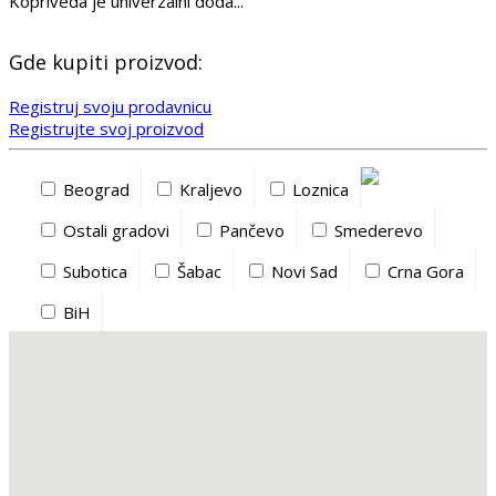
Kopriveda je univerzalni doda...
Gde kupiti proizvod:
Registruj svoju prodavnicu
Registrujte svoj proizvod
Beograd
Kraljevo
Loznica
Ostali gradovi
Pančevo
Smederevo
Subotica
Šabac
Novi Sad
Crna Gora
BiH