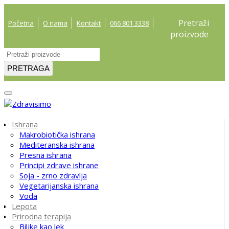
Pretraži
Početna
O nama
Kontakt
066 801 3338
proizvode
PRETRAGA
Ishrana
Makrobiotička ishrana
Mediteranska ishrana
Presna ishrana
Principi zdrave ishrane
Soja - zrno zdravlja
Vegetarijanska ishrana
Voda
Lepota
Prirodna terapija
Biljke kao lek