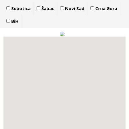
Subotica
Šabac
Novi Sad
Crna Gora
BiH