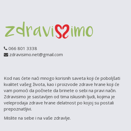
066 801 3338
zdravisimo.net@gmail.com
Kod nas ćete naći mnogo korisnih saveta koji će poboljšati
kvalitet vašeg života, kao i proizvode zdrave hrane koji će
vam pomoći da počnete da brinete o sebi na pravi način.
Zdravisimo je sastavljen od tima iskusnih ljudi, kojima je
veleprodaja zdrave hrane delatnost po kojoj su postali
prepoznatljivi.
Mislite na sebe i na vaše zdravlje.