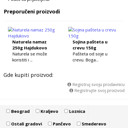
Preporučeni proizvodi
Naturela namaz
Sojina pašteta u
250g Hajdukovo
crevu 150g
Naturela se može
Pašteta od soje u
koristiti i ...
crevu. Boga...
Gde kupiti proizvod:
Registruj svoju prodavnicu
Registrujte svoj proizvod
Beograd
Kraljevo
Loznica
Ostali gradovi
Pančevo
Smederevo