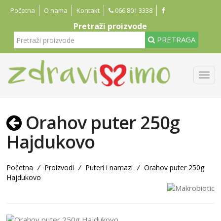
Početna
O nama
Kontakt
066 801 3338
Pretraži proizvode
PRETRAGA
Orahov puter 250g
Hajdukovo
Početna
/
Proizvodi
/
Puteri i namazi
/
Orahov puter 250g
Hajdukovo