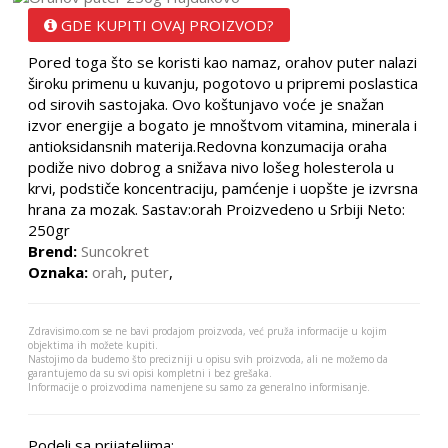
GDE KUPITI OVAJ PROIZVOD?
Pored toga što se koristi kao namaz, orahov puter nalazi
široku primenu u kuvanju, pogotovo u pripremi poslastica
od sirovih sastojaka. Ovo koštunjavo voće je snažan
izvor energije a bogato je mnoštvom vitamina, minerala i
antioksidansnih materija.Redovna konzumacija oraha
podiže nivo dobrog a snižava nivo lošeg holesterola u
krvi, podstiče koncentraciju, pamćenje i uopšte je izvrsna
hrana za mozak. Sastav:orah Proizvedeno u Srbiji Neto:
250gr
Brend:
Suncokret
Oznaka:
orah
,
puter
,
Zdravisimo.com se ne bavi prodajom proizvoda, već pruža informacije u kojim
objektima ih možete kupiti.
Nastojimo da budemo što precizniji u opisu svih proizvoda, ali ne možemo da
garantujemo da su svi opisi kompletni i bez grešaka.
Informacije o proizvodima namenjene su samo za generalno informisanje.
Podeli sa prijateljima: