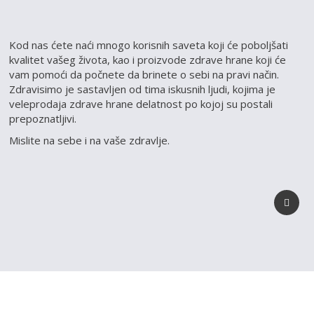
Kod nas ćete naći mnogo korisnih saveta koji će poboljšati
kvalitet vašeg života, kao i proizvode zdrave hrane koji će
vam pomoći da počnete da brinete o sebi na pravi način.
Zdravisimo je sastavljen od tima iskusnih ljudi, kojima je
veleprodaja zdrave hrane delatnost po kojoj su postali
prepoznatljivi.
Mislite na sebe i na vaše zdravlje.