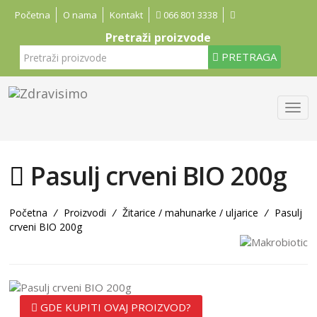
Početna
O nama
Kontakt
066 801 3338
Pretraži proizvode
PRETRAGA
Pasulj crveni BIO 200g
Početna
/
Proizvodi
/
Žitarice / mahunarke / uljarice
/
Pasulj
crveni BIO 200g
GDE KUPITI OVAJ PROIZVOD?