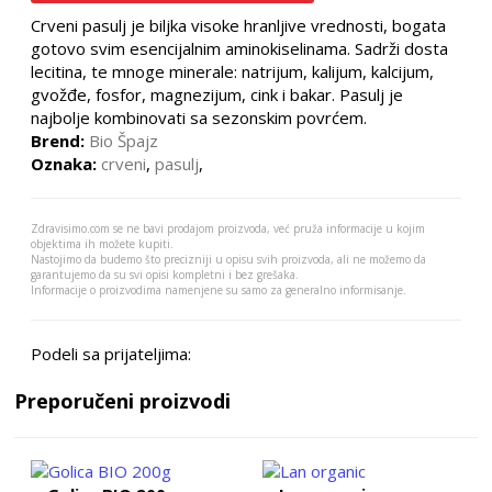
Crveni pasulj je biljka visoke hranljive vrednosti, bogata
gotovo svim esencijalnim aminokiselinama. Sadrži dosta
lecitina, te mnoge minerale: natrijum, kalijum, kalcijum,
gvožđe, fosfor, magnezijum, cink i bakar. Pasulj je
najbolje kombinovati sa sezonskim povrćem.
Brend:
Bio Špajz
Oznaka:
crveni
,
pasulj
,
Zdravisimo.com se ne bavi prodajom proizvoda, već pruža informacije u kojim
objektima ih možete kupiti.
Nastojimo da budemo što precizniji u opisu svih proizvoda, ali ne možemo da
garantujemo da su svi opisi kompletni i bez grešaka.
Informacije o proizvodima namenjene su samo za generalno informisanje.
Podeli sa prijateljima:
Preporučeni proizvodi