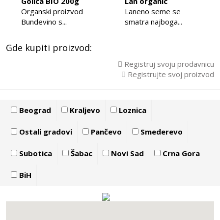
Golica BIO 200g
Lan organic
Organski proizvod
Laneno seme se
Bundevino s...
smatra najboga...
Gde kupiti proizvod:
Registruj svoju prodavnicu
Registrujte svoj proizvod
Beograd
Kraljevo
Loznica
Ostali gradovi
Pančevo
Smederevo
Subotica
Šabac
Novi Sad
Crna Gora
BiH