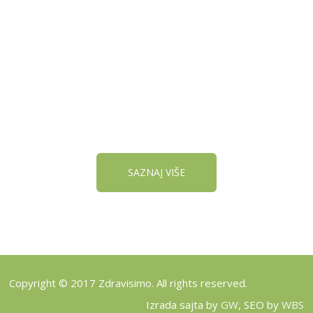
REGISTRUJ SVOJU
PRODAVNICU NA NAŠEM
SAJTU
SAZNAJ VIŠE
Copyright © 2017 Zdravisimo. All rights reserved.
Izrada sajta by
GW
, SEO by
WBS