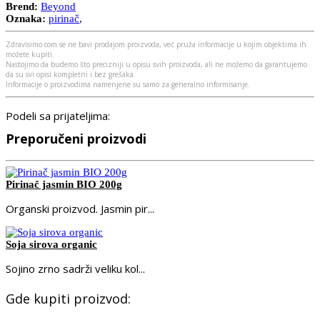
Brend:
Beyond
Oznaka:
pirinač
,
Zdravisimo.com se ne bavi prodajom proizvoda, već pruža informacije u kojim objektima ih
možete kupiti.
Nastojimo da budemo što precizniji u opisu svih proizvoda, ali ne možemo da garantujemo
da su svi opisi kompletni i bez grešaka.
Informacije o proizvodima namenjene su samo za generalno informisanje.
Podeli sa prijateljima:
Preporučeni proizvodi
Pirinač jasmin BIO 200g
Organski proizvod. Jasmin pir...
Soja sirova organic
Sojino zrno sadrži veliku kol...
Gde kupiti proizvod: