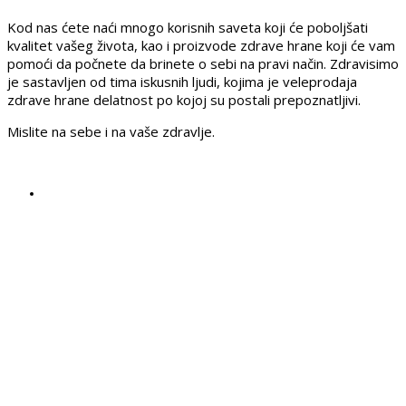
Kod nas ćete naći mnogo korisnih saveta koji će poboljšati
kvalitet vašeg života, kao i proizvode zdrave hrane koji će vam
pomoći da počnete da brinete o sebi na pravi način. Zdravisimo
je sastavljen od tima iskusnih ljudi, kojima je veleprodaja
zdrave hrane delatnost po kojoj su postali prepoznatljivi.
Mislite na sebe i na vaše zdravlje.
REGISTRUJ SVOJU
PRODAVNICU NA
NAŠEM SAJTU