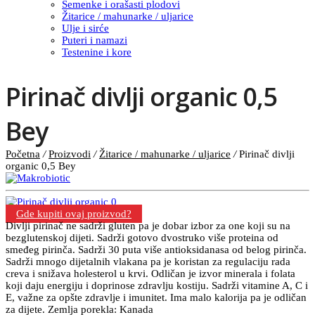
Semenke i orašasti plodovi
Žitarice / mahunarke / uljarice
Ulje i sirće
Puteri i namazi
Testenine i kore
Pirinač divlji organic 0,5
Bey
Početna
/
Proizvodi
/
Žitarice / mahunarke / uljarice
/
Pirinač divlji
organic 0,5 Bey
Gde kupiti ovaj proizvod?
Divlji pirinač ne sadrži gluten pa je dobar izbor za one koji su na
bezglutenskoj dijeti. Sadrži gotovo dvostruko više proteina od
smeđeg pirinča. Sadrži 30 puta više antioksidanasa od belog pirinča.
Sadrži mnogo dijetalnih vlakana pa je koristan za regulaciju rada
creva i snižava holesterol u krvi. Odličan je izvor minerala i folata
koji daju energiju i doprinose zdravlju kostiju. Sadrži vitamine A, C i
E, važne za opšte zdravlje i imunitet. Ima malo kalorija pa je odličan
za dijete. Zemlja porekla: Kanada