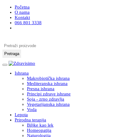
Početna
O nama
Kontakt
066 801 3338
Pretraži proizvode
Pretraga
Ishrana
Makrobiotička ishrana
Mediteranska ishrana
Presna ishrana
Principi zdrave ishrane
Soja - zrno zdravlja
Vegetarijanska ishrana
Voda
Lepota
Prirodna terapija
Biljke kao lek
Homeopatija
Naturologija