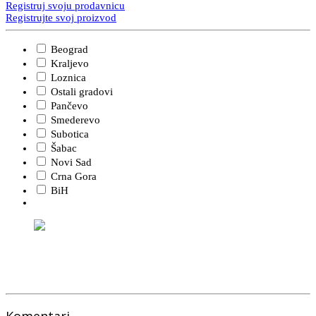
Registruj svoju prodavnicu
Registrujte svoj proizvod
Beograd
Kraljevo
Loznica
Ostali gradovi
Pančevo
Smederevo
Subotica
Šabac
Novi Sad
Crna Gora
BiH
Komentari