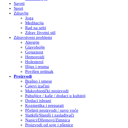
Saveti
Sport
Zdravlje
Joga
Meditacija
Rad na sebi
Zdrav životni stil
Zdravstveni problemi
Alergije
Glavobolje
Gojaznost
Hemoroidi
Holesterol
Išijas i reuma
Povišen pritisak
Proizvodi
Brašno i smese
Čajevi izačini
Makrobiotički proizvodi
Pahuljice / kaše / dodaci u kuhinji
Dodaci ishrani
Kozmetika i preparati
Pčelinji proizvodi / suvo voće
Slatkiši/Slaniši i zaslađivači
Napici/Džemovi/Zimnica
Proizvodi od soje i pšenice