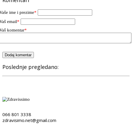
Vaše ime i prezime
*
Vaš email
*
Vaš komentar
*
Dodaj komentar
Poslednje pregledano:
066 801 3338
zdravisimo.net@gmail.com