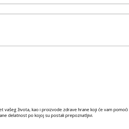
tet vašeg života, kao i proizvode zdrave hrane koji će vam pomoći 
rane delatnost po kojoj su postali prepoznatljivi.