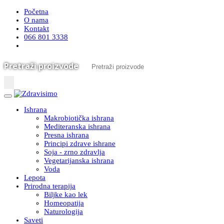
Početna
O nama
Kontakt
066 801 3338
Pretraži proizvode
Ishrana
Makrobiotička ishrana
Mediteranska ishrana
Presna ishrana
Principi zdrave ishrane
Soja - zrno zdravlja
Vegetarijanska ishrana
Voda
Lepota
Prirodna terapija
Biljke kao lek
Homeopatija
Naturologija
Saveti