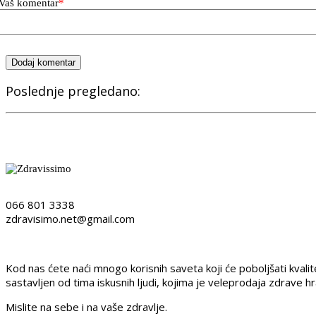
Vaš komentar
*
Dodaj komentar
Poslednje pregledano:
066 801 3338
zdravisimo.net@gmail.com
Kod nas ćete naći mnogo korisnih saveta koji će poboljšati kvali
sastavljen od tima iskusnih ljudi, kojima je veleprodaja zdrave h
Mislite na sebe i na vaše zdravlje.