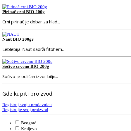
Pirinač crni BIO 200g
Crni pirinač je dobar za hlad...
Naut BIO 200gr
Leblebija-Naut sadrži fitohem...
Sočivo crveno BIO 200g
Sočivo je odličan izvor biljn...
Gde kupiti proizvod:
Registruj svoju prodavnicu
Registrujte svoj proizvod
Beograd
Kraljevo