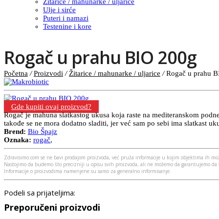
Žitarice / mahunarke / uljarice
Ulje i sirće
Puteri i namazi
Testenine i kore
Rogač u prahu BIO 200g
Početna
/
Proizvodi
/
Žitarice / mahunarke / uljarice
/
Rogač u prahu B
Gde kupiti ovaj proizvod?
Rogač je mahuna slatkastog ukusa koja raste na mediteranskom podnev
takođe se ne mora dodatno sladiti, jer već sam po sebi ima slatkast uk
Brend:
Bio Špajz
Oznaka:
rogač
,
Zdravisimo.com se ne bavi prodajom proizvoda, već pruža informacije u kojim objektima ih mož
Nastojimo da budemo što precizniji u opisu svih proizvoda, ali ne možemo da garantujemo da s
Informacije o proizvodima namenjene su samo za generalno informisanje.
Podeli sa prijateljima:
Preporučeni proizvodi