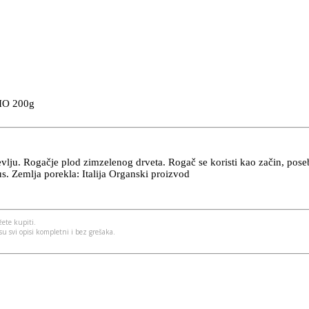
IO 200g
lju. Rogačje plod zimzelenog drveta. Rogač se koristi kao začin, pose
us. Zemlja porekla: Italija Organski proizvod
ete kupiti.
u svi opisi kompletni i bez grešaka.