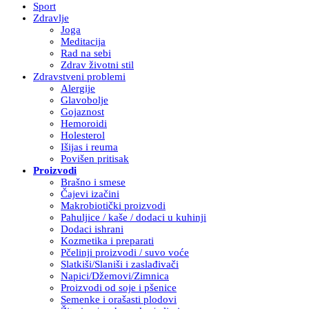
Sport
Zdravlje
Joga
Meditacija
Rad na sebi
Zdrav životni stil
Zdravstveni problemi
Alergije
Glavobolje
Gojaznost
Hemoroidi
Holesterol
Išijas i reuma
Povišen pritisak
Proizvodi
Brašno i smese
Čajevi izačini
Makrobiotički proizvodi
Pahuljice / kaše / dodaci u kuhinji
Dodaci ishrani
Kozmetika i preparati
Pčelinji proizvodi / suvo voće
Slatkiši/Slaniši i zaslađivači
Napici/Džemovi/Zimnica
Proizvodi od soje i pšenice
Semenke i orašasti plodovi