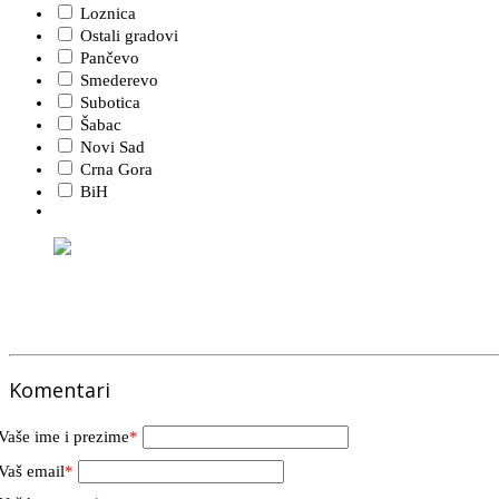
Loznica
Ostali gradovi
Pančevo
Smederevo
Subotica
Šabac
Novi Sad
Crna Gora
BiH
Komentari
Vaše ime i prezime
*
Vaš email
*