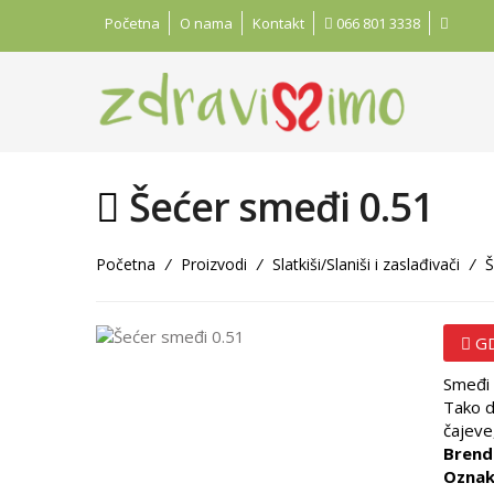
Početna
O nama
Kontakt
066 801 3338
Šećer smeđi 0.51
Početna
/
Proizvodi
/
Slatkiši/Slaniši i zaslađivači
/
Š
GD
Smeđi 
Tako d
čajeve,
Brend
Oznak