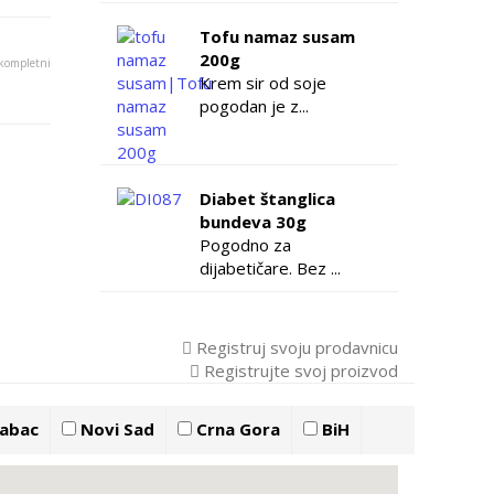
Tofu namaz susam
200g
 kompletni
Krem sir od soje
pogodan je z...
Diabet štanglica
bundeva 30g
Pogodno za
dijabetičare. Bez ...
Registruj svoju prodavnicu
Registrujte svoj proizvod
abac
Novi Sad
Crna Gora
BiH