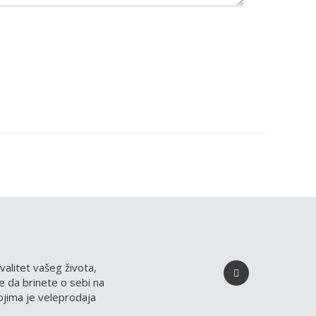
valitet vašeg života,
 da brinete o sebi na
kojima je veleprodaja