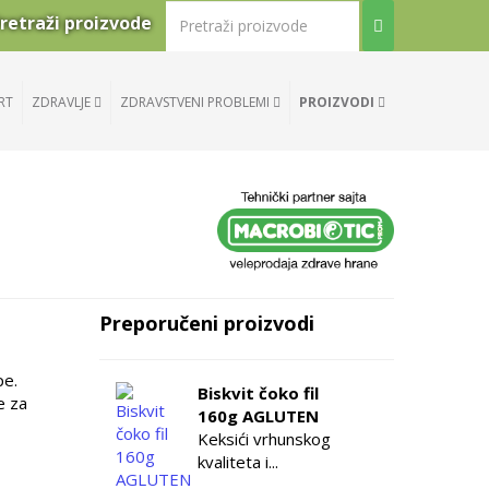
retraži proizvode
RT
ZDRAVLJE
ZDRAVSTVENI PROBLEMI
PROIZVODI
Preporučeni proizvodi
pe.
Biskvit čoko fil
e za
160g AGLUTEN
Keksići vrhunskog
kvaliteta i...