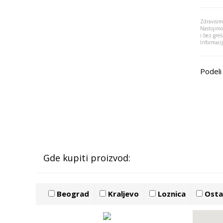
Zdravisim
Nastojimo
i bez greš
Informaci
Podeli 
Gde kupiti proizvod:
Beograd
Kraljevo
Loznica
Ostal