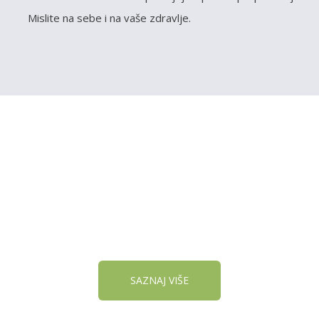
Mislite na sebe i na vaše zdravlje.
VOJU PRODAVNICU NA
SAZNAJ VIŠE