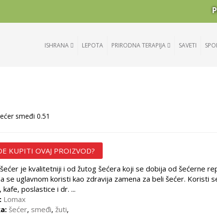
P
ISHRANA
LEPOTA
PRIRODNA TERAPIJA
SAVETI
SPO
ećer smeđi 0.51
E KUPITI OVAJ PROIZVOD?
šećer je kvalitetniji i od žutog šećera koji se dobija od šećerne re
a se uglavnom koristi kao zdravija zamena za beli šećer. Koristi s
 kafe, poslastice i dr. ...
:
Lomax
a:
šećer
,
smeđi
,
žuti
,