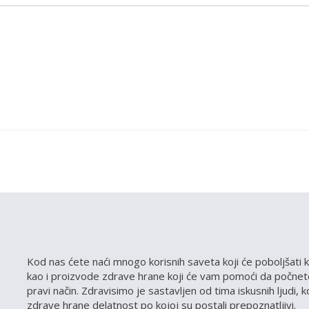
Kod nas ćete naći mnogo korisnih saveta koji će poboljšati k
kao i proizvode zdrave hrane koji će vam pomoći da počnete
pravi način. Zdravisimo je sastavljen od tima iskusnih ljudi, 
zdrave hrane delatnost po kojoj su postali prepoznatljivi.