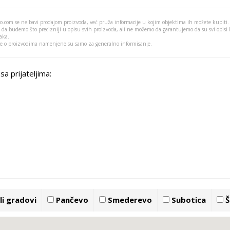
o.com se ne bavi prodajom proizvoda, već pruža informacije u kojim objektima ih možete kupiti.
 da budemo što precizniji u opisu svih proizvoda, ali ne možemo da garantujemo da su svi opisi
aka.
je o proizvodima namenjene su samo za generalno informisanje.
sa prijateljima:
i gradovi
Pančevo
Smederevo
Subotica
Š