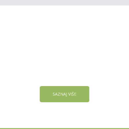
REGISTRUJ SVOJU
PRODAVNICU NA NAŠEM
SAJTU
SAZNAJ VIŠE