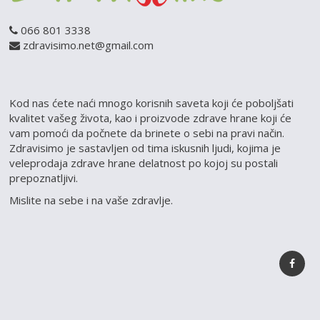
066 801 3338
zdravisimo.net@gmail.com
Kod nas ćete naći mnogo korisnih saveta koji će poboljšati
kvalitet vašeg života, kao i proizvode zdrave hrane koji će
vam pomoći da počnete da brinete o sebi na pravi način.
Zdravisimo je sastavljen od tima iskusnih ljudi, kojima je
veleprodaja zdrave hrane delatnost po kojoj su postali
prepoznatljivi.
Mislite na sebe i na vaše zdravlje.