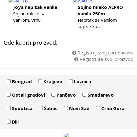
Joya napitak vanila
Sojino mleko ALPRO
Sojino mleko sa
vanila 250m
vanilom, vrhu...
Napitak sa vanilom
koji se ko...
Gde kupiti proizvod:
Registruj svoju prodavnicu
Registrujte svoj proizvod
Beograd
Kraljevo
Loznica
Ostali gradovi
Pančevo
Smederevo
Subotica
Šabac
Novi Sad
Crna Gora
BiH