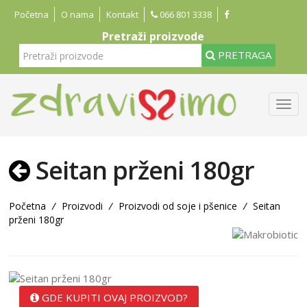
Početna
O nama
Kontakt
066 801 3338
Pretraži proizvode
PRETRAGA
Seitan prženi 180gr
Početna
/
Proizvodi
/
Proizvodi od soje i pšenice
/
Seitan
prženi 180gr
GDE KUPITI OVAJ PROIZVOD?