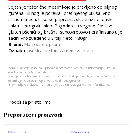
Sejtan je “pšenično meso” koje je pravljeno od biljnog
glutena. Biljnog je porekla i prefinjenog ukusa, vrlo
sličnom mesu. Lako se priprema, služiti uz sezonsku
salatu i integralni hleb. Pogodno za vegane. Sastav:
gluten pšeničnog brašna, suncokretovo nerafinisano ulje,
začini Proizvedeno u Srbiji Neto: 180gr
Brend:
Macrobiotic prom
Oznaka:
pšenica
,
seitan
,
zamena za meso
,
Zdravisimo.com se ne bavi prodajom proizvoda, već pruža informacije u kojim
objektima ih možete kupiti.
Nastojimo da budemo što precizniji u opisu svih proizvoda, ali ne možemo da
garantujemo da su svi opisi kompletni i bez grešaka.
Informacije o proizvodima namenjene su samo za generalno informisanje.
Podeli sa prijateljima:
Preporučeni proizvodi