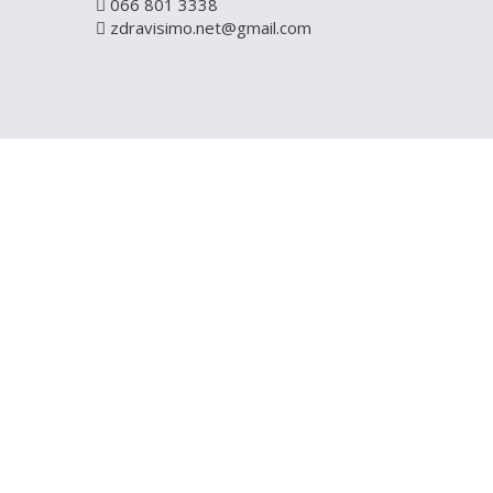
066 801 3338
zdravisimo.net@gmail.com
REGISTRUJ S