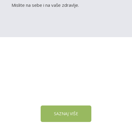
Mislite na sebe i na vaše zdravlje.
VOJU PRODAVNICU NA
SAZNAJ VIŠE