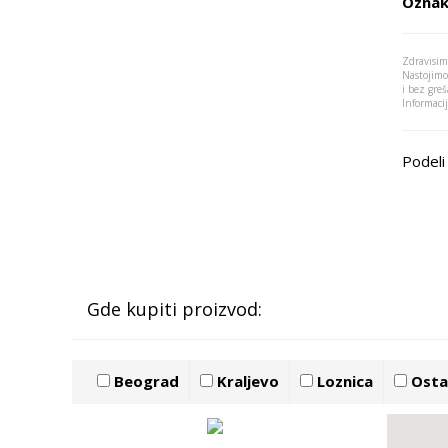
Oznak
Zdravisim
Nastojimo
i bez greš
Informaci
Podeli 
Gde kupiti proizvod:
Beograd
Kraljevo
Loznica
Ostal