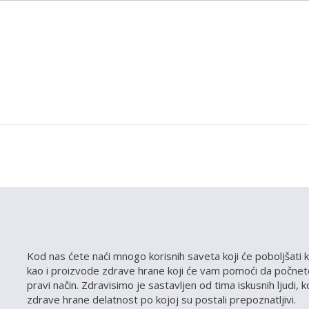
Kod nas ćete naći mnogo korisnih saveta koji će poboljšati k
kao i proizvode zdrave hrane koji će vam pomoći da počnete
pravi način. Zdravisimo je sastavljen od tima iskusnih ljudi, 
zdrave hrane delatnost po kojoj su postali prepoznatljivi.