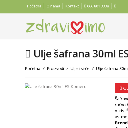
Početna
O nama
Kontakt
066 801 3338
Ulje šafrana 30ml E
Početna
/
Proizvodi
/
Ulje i sirće
/
Ulje šafrana 30m
GD
Šafran
ručno 
miris.
astme,
Brend