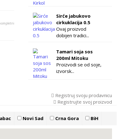
Sirće jabukovo
cirkuklacija 0.5
 kompletni
Ovaj proizvod
dobijen tradici...
Tamari soja sos
200ml Mitoku
Proizvodi se od soje,
izvorsk...
Registruj svoju prodavnicu
Registrujte svoj proizvod
abac
Novi Sad
Crna Gora
BiH