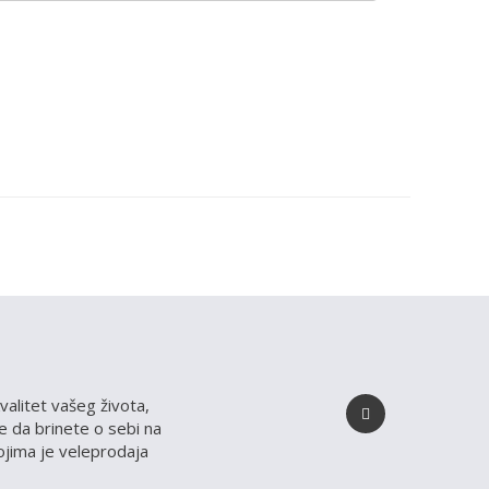
valitet vašeg života,
 da brinete o sebi na
kojima je veleprodaja