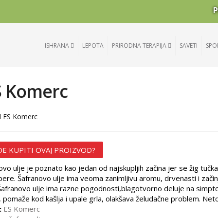
P
ISHRANA
LEPOTA
PRIRODNA TERAPIJA
SAVETI
SPO
S Komerc
l ES Komerc
E KUPITI OVAJ PROIZVOD?
ovo ulje je poznato kao jedan od najskupljih začina jer se žig tučka 
bere. Šafranovo ulje ima veoma zanimljivu aromu, drvenasti i zači
 Šafranovo ulje ima razne pogodnosti,blagotvorno deluje na simp
 pomaže kod kašlja i upale grla, olakšava želudačne problem. Net
:
ES Komerc