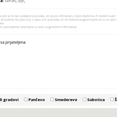
a:
šafran
,
ulje
,
o.com se ne bavi prodajom proizvoda, već pruža informacije u kojim objektima ih možete kupiti.
 da budemo što precizniji u opisu svih proizvoda, ali ne možemo da garantujemo da su svi opisi
aka.
je o proizvodima namenjene su samo za generalno informisanje.
sa prijateljima:
i gradovi
Pančevo
Smederevo
Subotica
Š