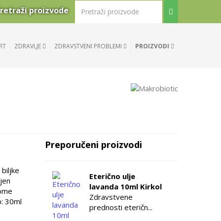
retraži proizvode
RT
ZDRAVLJE
ZDRAVSTVENI PROBLEMI
PROIZVODI
Preporučeni proizvodi
biljke
Eterično ulje
njen
lavanda 10ml Kirkol
tome
Zdravstvene
o: 30ml
prednosti eteričn...