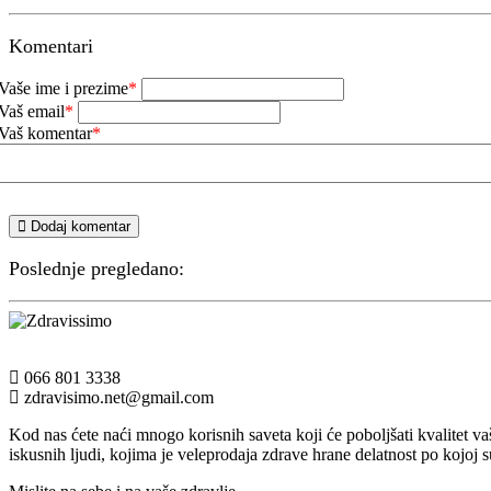
Komentari
Vaše ime i prezime
*
Vaš email
*
Vaš komentar
*
Dodaj komentar
Poslednje pregledano:
066 801 3338
zdravisimo.net@gmail.com
Kod nas ćete naći mnogo korisnih saveta koji će poboljšati kvalitet v
iskusnih ljudi, kojima je veleprodaja zdrave hrane delatnost po kojoj s