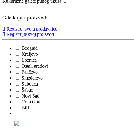
Kukuruzne galete punog ukusa ...
Gde kupiti proizvod:
Registruj svoju prodavnicu
Registrujte svoj proizvod
Beograd
Kraljevo
Loznica
Ostali gradovi
Pančevo
Smederevo
Subotica
Šabac
Novi Sad
Crna Gora
BiH