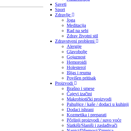
Saveti
Sport
Zdravlje
Joga
Meditacija
Rad na sebi
Zdrav životni stil
Zdravstveni problemi
Alergije
Glavobolje
Gojaznost
Hemoroidi
Holesterol
Išijas i reuma
Povišen pritisak
Proizvodi
Brašno i smese
Čajevi izačini
Makrobiotički proizvodi
Pahuljice / kaše / dodaci u kuhinji
Dodaci ishrani
Kozmetika i preparati
Pčelinji proizvodi / suvo voće
Slatkiši/Slaniši i zaslađivači
Napici/Džemovi/Zimnica