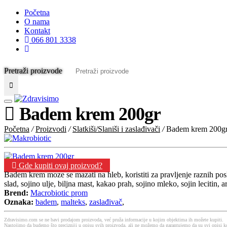
Početna
O nama
Kontakt
066 801 3338
Pretraži proizvode
Badem krem 200gr
Početna
/
Proizvodi
/
Slatkiši/Slaniši i zaslađivači
/
Badem krem 200g
Gde kupiti ovaj proizvod?
Badem krem moze se mazati na hleb, koristiti za pravljenje raznih posl
slad, sojino ulje, biljna mast, kakao prah, sojino mleko, sojin lecitin
Brend:
Macrobiotic prom
Oznaka:
badem
,
malteks
,
zaslađivač
,
Zdravisimo.com se ne bavi prodajom proizvoda, već pruža informacije u kojim objektima ih možete kupiti.
Nastojimo da budemo što precizniji u opisu svih proizvoda, ali ne možemo da garantujemo da su svi opisi ko