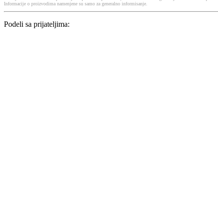
Informacije o proizvodima namenjene su samo za generalno informisanje.
Podeli sa prijateljima: