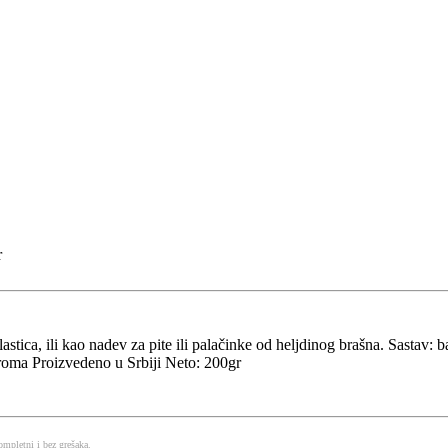
r
astica, ili kao nadev za pite ili palačinke od heljdinog brašna. Sastav: 
, aroma Proizvedeno u Srbiji Neto: 200gr
mpletni i bez grešaka.