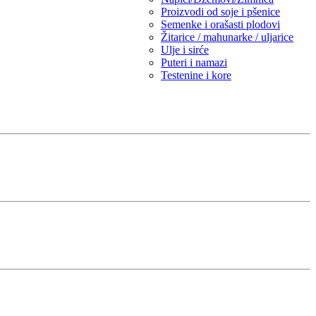
Proizvodi od soje i pšenice
Semenke i orašasti plodovi
Žitarice / mahunarke / uljarice
Ulje i sirće
Puteri i namazi
Testenine i kore