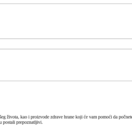
ašeg života, kao i proizvode zdrave hrane koji će vam pomoći da počnete 
u postali prepoznatljivi.