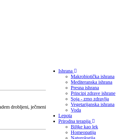
Ishrana
Makrobiotička ishrana
Mediteranska ishrana
Presna ishrana
Principi zdrave ishrane
Soja - zrno zdravlja
Vegetarijanska ishrana
badem drobljeni, ječmeni
Voda
Lepota
Prirodna terapija
Biljke kao lek
Homeopatija
Naturologija