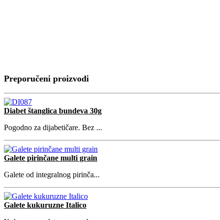
Preporučeni proizvodi
Diabet štanglica bundeva 30g
Pogodno za dijabetičare. Bez ...
Galete pirinčane multi grain
Galete od integralnog pirinča...
Galete kukuruzne Italico