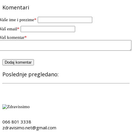
Komentari
Vaše ime i prezime
*
Vaš email
*
Vaš komentar
*
Dodaj komentar
Poslednje pregledano:
066 801 3338
zdravisimo.net@gmail.com