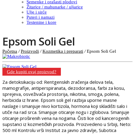
Semenke i orašasti plodovi
Žitarice / mahunarke / uljarice
Ulje i sirće
Puteri i namazi
Testenine i kore
Epsom Soli Gel
Početna
/
Proizvodi
/
Kozmetika i preparati
/
Epsom Soli Gel
Gde kupiti ovaj proizvod?
Za detoksikaciju od: Rentgenskih zračenja delova tela,
mamografije, antiperspiranata, dezodoransa, farbi za kosu,
sprejeva, osveživača prostorija, nikotina, smoga, polena,
herbicida iz hrane. Epsom soli gel razbija uporne masne
naslage i smanjuje nivo kortizola, hormona koji skladišti salo i
utiče na rad srca. Smanjuje oticanje nogu i zglobova. Smanjuje
oticanje proširenih vena na nogama. Čisti lice od kancerogenih
supstanci iz kozmetičkih proizvoda. Proizvedeno u Srbiji, Neto:
500 ml Kontrolu vrši Institut za javno zdravlje, Subotica