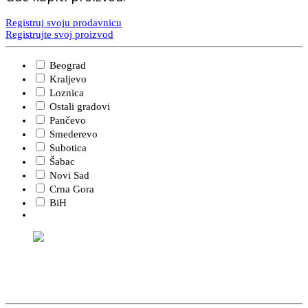
Registruj svoju prodavnicu
Registrujte svoj proizvod
Beograd
Kraljevo
Loznica
Ostali gradovi
Pančevo
Smederevo
Subotica
Šabac
Novi Sad
Crna Gora
BiH