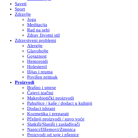
Saveti
Sport
Zdravlje
Joga
Meditacija
Rad na sebi
Zdrav životni stil
Zdravstveni problemi
Alergije
Glavobolje
Gojaznost
Hemoroidi
Holesterol
Išijas i reuma
Povišen pritisak
Proizvodi
Brašno i smese
Čajevi izačini
Makrobiotički proizvodi
Pahuljice / kaše / dodaci u kuhinji
Dodaci ishrani
Kozmetika i preparati
Pčelinji proizvodi / suvo voće
Slatkiši/Slaniši i zaslađivači
Napici/Džemovi/Zimnica
Proizvodi od soje i pšenice