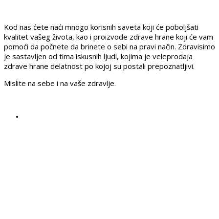
Kod nas ćete naći mnogo korisnih saveta koji će poboljšati
kvalitet vašeg života, kao i proizvode zdrave hrane koji će vam
pomoći da počnete da brinete o sebi na pravi način. Zdravisimo
je sastavljen od tima iskusnih ljudi, kojima je veleprodaja
zdrave hrane delatnost po kojoj su postali prepoznatljivi.
Mislite na sebe i na vaše zdravlje.
REGISTRUJ SVOJU
PRODAVNICU NA