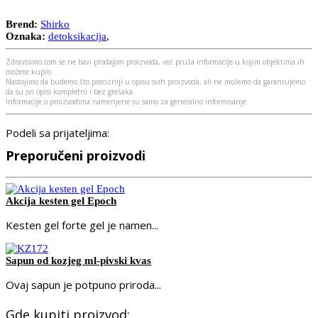
Brend:
Shirko
Oznaka:
detoksikacija
,
Zdravisimo.com se ne bavi prodajom proizvoda, već pruža informacije u kojim objektima ih
možete kupiti.
Nastojimo da budemo što precizniji u opisu svih proizvoda, ali ne možemo da garantujemo
da su svi opisi kompletni i bez grešaka.
Informacije o proizvodima namenjene su samo za generalno informisanje.
Podeli sa prijateljima:
Preporučeni proizvodi
Akcija kesten gel Epoch
Kesten gel forte gel je namen...
Sapun od kozjeg ml-pivski kvas
Ovaj sapun je potpuno priroda...
Gde kupiti proizvod: