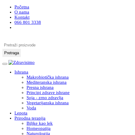
Početna
O nama
Kontakt
066 801 3338
Pretraži proizvode
Pretraga
Ishrana
Makrobiotička ishrana
Mediteranska ishrana
Presna ishrana
Principi zdrave ishrane
Soja - zrno zdravlja
Vegetarijanska ishrana
Voda
Lepota
Prirodna terapija
Biljke kao lek
Homeopatija
Naturologija