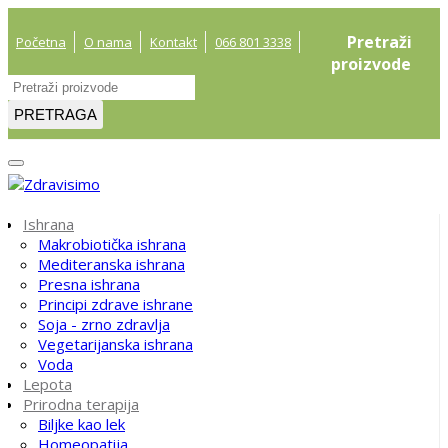
Pretraži
Početna
O nama
Kontakt
066 801 3338
proizvode
PRETRAGA
Ishrana
Makrobiotička ishrana
Mediteranska ishrana
Presna ishrana
Principi zdrave ishrane
Soja - zrno zdravlja
Vegetarijanska ishrana
Voda
Lepota
Prirodna terapija
Biljke kao lek
Homeopatija