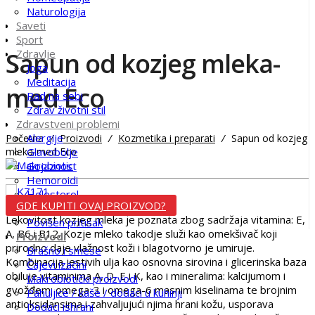
Naturologija
Saveti
Sport
Sapun od kozjeg mleka-
Zdravlje
Joga
Meditacija
med Eco
Rad na sebi
Zdrav životni stil
Zdravstveni problemi
Alergije
Početna
/
Proizvodi
/
Kozmetika i preparati
/
Sapun od kozjeg
mleka-med Eco
Glavobolje
Gojaznost
Hemoroidi
Holesterol
GDE KUPITI OVAJ PROIZVOD?
Išijas i reuma
Lekovitost kozjeg mleka je poznata zbog sadržaja vitamina: E,
Povišen pritisak
A, B6 i B12. Kozje mleko takodje služi kao omekšivač koji
Proizvodi
prirodno daje vlažnost koži i blagotvorno je umiruje.
Brašno i smese
Kombinacija jestivih ulja kao osnovna sirovina i glicerinska baza
Čajevi izačini
obiluje vitaminima A, D, E i K, kao i mineralima: kalcijumom i
Makrobiotički proizvodi
gvožđem; omega-3 i omega-6 masnim kiselinama te brojnim
Pahuljice / kaše / dodaci u kuhinji
antioksidansima i zahvaljujući njima hrani kožu, usporava
Dodaci ishrani