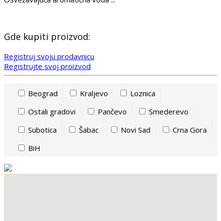
Gde kupiti proizvod:
Registruj svoju prodavnicu
Registrujte svoj proizvod
Beograd
Kraljevo
Loznica
Ostali gradovi
Pančevo
Smederevo
Subotica
Šabac
Novi Sad
Crna Gora
BiH