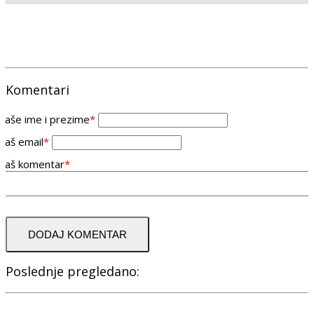
Komentari
Vaše ime i prezime
*
Vaš email
*
Vaš komentar
*
DODAJ KOMENTAR
Poslednje pregledano: