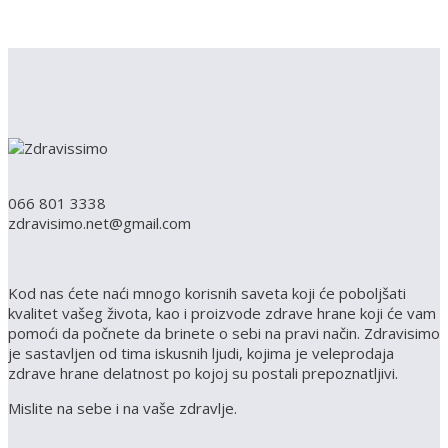
066 801 3338
zdravisimo.net@gmail.com
Kod nas ćete naći mnogo korisnih saveta koji će poboljšati
kvalitet vašeg života, kao i proizvode zdrave hrane koji će vam
pomoći da počnete da brinete o sebi na pravi način. Zdravisimo
je sastavljen od tima iskusnih ljudi, kojima je veleprodaja
zdrave hrane delatnost po kojoj su postali prepoznatljivi.
Mislite na sebe i na vaše zdravlje.