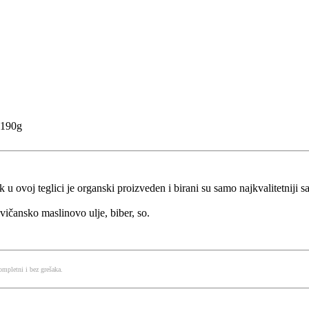
190g
 ovoj teglici je organski proizveden i birani su samo najkvalitetniji sasto
devičansko maslinovo ulje, biber, so.
mpletni i bez grešaka.