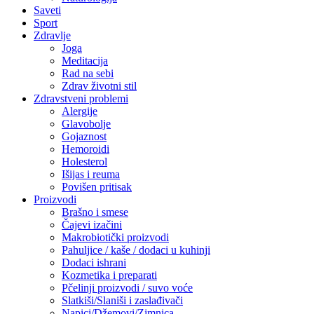
Saveti
Sport
Zdravlje
Joga
Meditacija
Rad na sebi
Zdrav životni stil
Zdravstveni problemi
Alergije
Glavobolje
Gojaznost
Hemoroidi
Holesterol
Išijas i reuma
Povišen pritisak
Proizvodi
Brašno i smese
Čajevi izačini
Makrobiotički proizvodi
Pahuljice / kaše / dodaci u kuhinji
Dodaci ishrani
Kozmetika i preparati
Pčelinji proizvodi / suvo voće
Slatkiši/Slaniši i zaslađivači
Napici/Džemovi/Zimnica