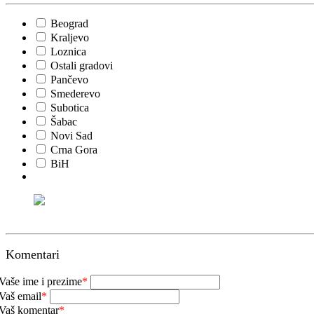
Beograd
Kraljevo
Loznica
Ostali gradovi
Pančevo
Smederevo
Subotica
Šabac
Novi Sad
Crna Gora
BiH
Komentari
Vaše ime i prezime
*
Vaš email
*
Vaš komentar
*