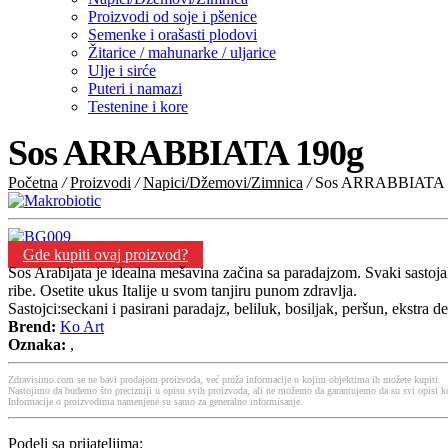
Proizvodi od soje i pšenice
Semenke i orašasti plodovi
Žitarice / mahunarke / uljarice
Ulje i sirće
Puteri i namazi
Testenine i kore
Sos ARRABBIATA 190g
Početna
/
Proizvodi
/
Napici/Džemovi/Zimnica
/
Sos ARRABBIATA 
Gde kupiti ovaj proizvod?
Sos Arabijata je idealna mešavina začina sa paradajzom. Svaki sastojak u
ribe. Osetite ukus Italije u svom tanjiru punom zdravlja.
Sastojci:seckani i pasirani paradajz, beliluk, bosiljak, peršun, ekstra 
Brend:
Ko Art
Oznaka:
,
Zdravisimo.com se ne bavi prodajom proizvoda, već pruža informacije u kojim objektima ih možete kupiti.
Nastojimo da budemo što precizniji u opisu svih proizvoda, ali ne možemo da garantujemo da su svi opisi ko
Informacije o proizvodima namenjene su samo za generalno informisanje.
Podeli sa prijateljima: