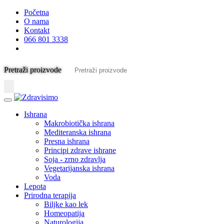
Početna
O nama
Kontakt
066 801 3338
Pretraži proizvode
Ishrana
Makrobiotička ishrana
Mediteranska ishrana
Presna ishrana
Principi zdrave ishrane
Soja - zrno zdravlja
Vegetarijanska ishrana
Voda
Lepota
Prirodna terapija
Biljke kao lek
Homeopatija
Naturologija