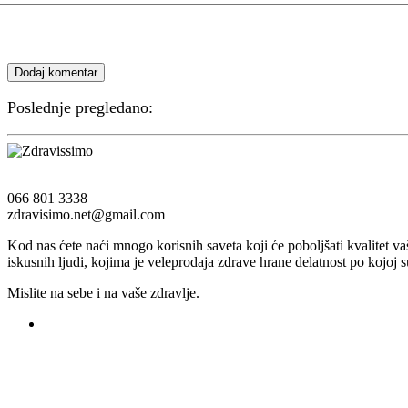
Dodaj komentar
Poslednje pregledano:
066 801 3338
zdravisimo.net@gmail.com
Kod nas ćete naći mnogo korisnih saveta koji će poboljšati kvalitet v
iskusnih ljudi, kojima je veleprodaja zdrave hrane delatnost po kojoj s
Mislite na sebe i na vaše zdravlje.
Registruj svoju prodavnicu na našem sajtu