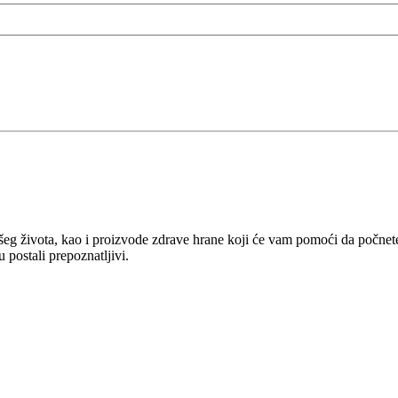
ašeg života, kao i proizvode zdrave hrane koji će vam pomoći da počnete 
u postali prepoznatljivi.