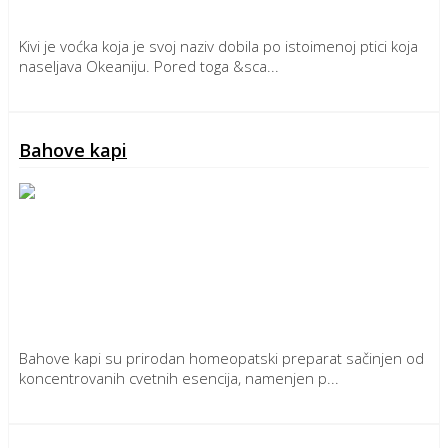
Kivi je voćka koja je svoj naziv dobila po istoimenoj ptici koja
naseljava Okeaniju. Pored toga &sca...
Detaljnije
Bahove kapi
Bahove kapi su prirodan homeopatski preparat sačinjen od
koncentrovanih cvetnih esencija, namenjen p...
Detaljnije