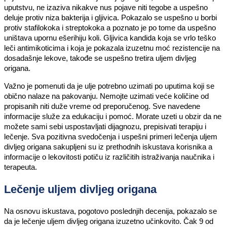
uputstvu, ne izaziva nikakve nus pojave niti tegobe a uspešno
deluje protiv niza bakterija i gljivica. Pokazalo se uspešno u borbi
protiv stafilokoka i streptokoka a poznato je po tome da uspešno
uništava upornu ešerihiju koli. Gljivica kandida koja se vrlo teško
leči antimikoticima i koja je pokazala izuzetnu moć rezistencije na
dosadašnje lekove, takođe se uspešno tretira uljem divljeg
origana.
Važno je pomenuti da je ulje potrebno uzimati po uputima koji se
obično nalaze na pakovanju. Nemojte uzimati veće količine od
propisanih niti duže vreme od preporučenog. Sve navedene
informacije služe za edukaciju i pomoć. Morate uzeti u obzir da ne
možete sami sebi uspostavljati dijagnozu, prepisivati terapiju i
lečenje. Sva pozitivna svedočenja i uspešni primeri lečenja uljem
divljeg origana sakupljeni su iz prethodnih iskustava korisnika a
informacije o lekovitosti potiču iz različitih istraživanja naučnika i
terapeuta.
Lečenje uljem divljeg origana
Na osnovu iskustava, pogotovo poslednjih decenija, pokazalo se
da je lečenje uljem divljeg origana izuzetno učinkovito. Čak 9 od