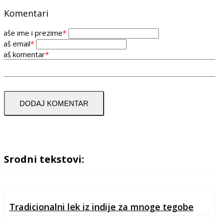
Komentari
Vaše ime i prezime
*
Vaš email
*
Vaš komentar
*
DODAJ KOMENTAR
Srodni tekstovi:
Tradicionalni lek iz indije za mnoge tegobe