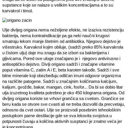
supstance koje se nalaze u velikim koncentracijama a to su
karvakrol i timol.
Ulje divljeg origana nema neželjene efekte, ne izaziva rezistenciju
bakterija, nema kontraindikacije pa ga neki naučni krugovi
smatraju lekom manje štetnim od antibiotika. Njegovo dejstvo je
višestruko. Karvakrol kojim obiluje, (sadrži preko 85% karvakrola
u čistom ulju) daje mu snagu da se izbori sa bakterijama i
gljivicama. Pored ove uloge značajano je i njegovo antivirusno i
antiseptičko dejstvo. Divlji origano sadrži i značajne vitamine
poput vitamina C, zatim A i E, beta karoten takođe. Sadrži i sve
bitne minerale koji obezbeđuju odličan imuni odgovor organizma
na različite patogene. Sadrži u značajnim količinama kalcijum,
kalijum, gvožđe, bakar, mangan, cink, fosfor... Da bi se dobio litar
ulja izuzetnog kvaliteta potrebno je oko 450 kilograma origana. Od
divljeg origana koriste se vrhovi grančica sa cvetom. Grančice se
beru kada se otvore sve cvasti ali ne treba dozvoliti da precvetaju,
odnosno da cvet ostari. Ulje se proizvodi posebnim tehnološkim
postupkom parne destilacije gde se sva lekovita svojstva u
potpunosti čuvaju a količina aktivnih susptanci je znatno veća jer
je koncentrisana.