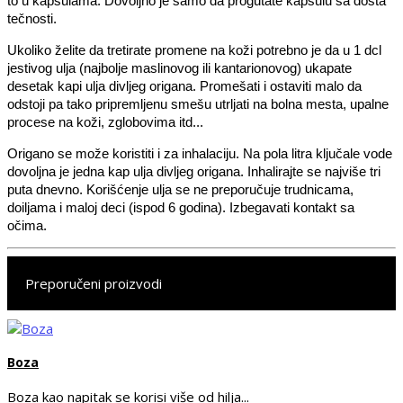
to u kapsulama. Dovoljno je samo da progutate kapsulu sa dosta
tečnosti.
Ukoliko želite da tretirate promene na koži potrebno je da u 1 dcl
jestivog ulja (najbolje maslinovog ili kantarionovog) ukapate
desetak kapi ulja divljeg origana. Promešati i ostaviti malo da
odstoji pa tako pripremljenu smešu utrljati na bolna mesta, upalne
procese na koži, zglobovima itd...
Origano se može koristiti i za inhalaciju. Na pola litra ključale vode
dovoljna je jedna kap ulja divljeg origana. Inhalirajte se najviše tri
puta dnevno. Korišćenje ulja se ne preporučuje trudnicama,
doiljama i maloj deci (ispod 6 godina). Izbegavati kontakt sa
očima.
Preporučeni proizvodi
Boza
Boza kao napitak se korisi više od hilja...