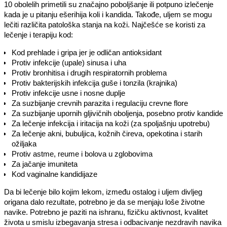
10 obolelih primetili su značajno poboljšanje ili potpuno izlečenje
kada je u pitanju ešerihija koli i kandida. Takođe, uljem se mogu
lečiti različita patološka stanja na koži. Najčešće se koristi za
lečenje i terapiju kod:
Kod prehlade i gripa jer je odličan antioksidant
Protiv infekcije (upale) sinusa i uha
Protiv bronhitisa i drugih respiratornih problema
Protiv bakterijskih infekcija guše i tonzila (krajnika)
Protiv infekcije usne i nosne duplje
Za suzbijanje crevnih parazita i regulaciju crevne flore
Za suzbijanje upornih gljivičnih oboljenja, posebno protiv kandide
Za lečenje infekcija i iritacija na koži (za spoljašnju upotrebu)
Za lečenje akni, bubuljica, kožnih čireva, opekotina i starih
ožiljaka
Protiv astme, reume i bolova u zglobovima
Za jačanje imuniteta
Kod vaginalne kandidijaze
Da bi lečenje bilo kojim lekom, između ostalog i uljem divljeg
origana dalo rezultate, potrebno je da se menjaju loše životne
navike. Potrebno je paziti na ishranu, fizičku aktivnost, kvalitet
života u smislu izbegavanja stresa i odbacivanje nezdravih navika