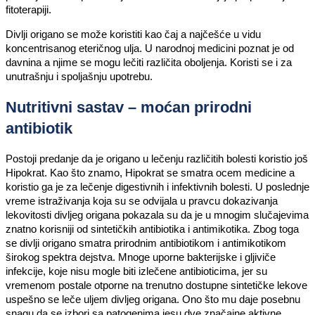
fitoterapiji.
Divlji origano se može koristiti kao čaj a najčešće u vidu
koncentrisanog eteričnog ulja. U narodnoj medicini poznat je od
davnina a njime se mogu lečiti različita oboljenja. Koristi se i za
unutrašnju i spoljašnju upotrebu.
Nutritivni sastav – moćan prirodni
antibiotik
Postoji predanje da je origano u lečenju različitih bolesti koristio još
Hipokrat. Kao što znamo, Hipokrat se smatra ocem medicine a
koristio ga je za lečenje digestivnih i infektivnih bolesti. U poslednje
vreme istraživanja koja su se odvijala u pravcu dokazivanja
lekovitosti divljeg origana pokazala su da je u mnogim slučajevima
znatno korisniji od sintetičkih antibiotika i antimikotika. Zbog toga
se divlji origano smatra prirodnim antibiotikom i antimikotikom
širokog spektra dejstva. Mnoge uporne bakterijske i gljiviče
infekcije, koje nisu mogle biti izlečene antibioticima, jer su
vremenom postale otporne na trenutno dostupne sintetičke lekove
uspešno se leče uljem divljeg origana. Ono što mu daje posebnu
snagu da se izbori sa patogenima jesu dve značajne aktivne