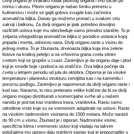
Divlji origano je svakako rođak pitomog origana i vrlo sličan po
mirisu i ukusu. Pitomi origano je našao široku primenu u
kulinarstvu i može se gajiti gotovo svugde kao začinska
aromatična biljka. Danas ga možemo pronaći u svakom vrtu
saksiji i balkonu. Za divlji origano je ipak potrebno dovoljno
različitih uslova koje mu obezbeđuje samo prirodno stanište. To je
zeljasta višegodišnja aromatična biljka iz porodice ustanica kojoj
pripada i menta, odnosno nana. Divlji origano raste u visinu do
jednog metra. To je žbunasta, drvenasta biljka koja ima zelene
listove na kratkoj peteljci a na vrhovima grana cveta sitnim
cvetom koji se grupiše u cvast. Zanimljivo je da origano daje i plod
koji je smeđe boje i podseća na oraščiće. Ova biljka počinje da
cveta u letnjem periodu od jula do oktobra. Otporna je na visoke
temperature i planinsku strukturu zemljišta kao i na kamenitu i
poroznu podlogu. Zanimljivo je napomenuti da divlji origano raste i
kod nas. Naravno, to nisu preterano velike količine da bi se divlji
origano mogao distribuirati u komercijalne svrhe ali u našem
narodu je poznat kao vranilova trava, vranilovka. Rastu samo
određene vrste koje su se vremenom adaptirale na uslove. Raste
na visokim nadmorskim visinama do 1500 metara. Može narasti
do 90 cm u visinu. Žbunast je i otporan. Nadmorske visine,
specifična klima i vremenski uslovi koji vladaju na takvim
položajima mu upravo daju nutritivni sastav koji je prepoznatljiv u