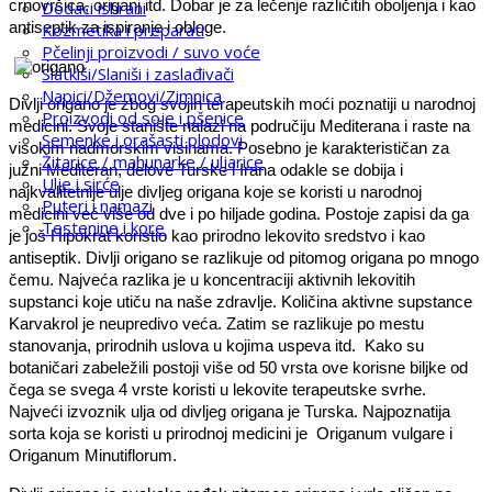
crnovršica, origanj itd. Dobar je za lečenje različitih oboljenja i kao
Dodaci ishrani
antiseptik za ispiranje i obloge.
Kozmetika i preparati
Pčelinji proizvodi / suvo voće
Slatkiši/Slaniši i zaslađivači
Napici/Džemovi/Zimnica
Divlji origano je zbog svojih terapeutskih moći poznatiji u narodnoj
Proizvodi od soje i pšenice
medicini. Svoje stanište nalazi na područiju Mediterana i raste na
Semenke i orašasti plodovi
visokim nadmorskim visinama. Posebno je karakterističan za
Žitarice / mahunarke / uljarice
južni Mediteran, delove Turske i Irana odakle se dobija i
Ulje i sirće
najkvalitetnije ulje divljeg origana koje se koristi u narodnoj
Puteri i namazi
medicini već više od dve i po hiljade godina. Postoje zapisi da ga
Testenine i kore
je još Hipokrat koristio kao prirodno lekovito sredstvo i kao
antiseptik. Divlji origano se razlikuje od pitomog origana po mnogo
čemu. Najveća razlika je u koncentraciji aktivnih lekovitih
supstanci koje utiču na naše zdravlje. Količina aktivne supstance
Karvakrol je neupredivo veća. Zatim se razlikuje po mestu
stanovanja, prirodnih uslova u kojima uspeva itd. Kako su
botaničari zabeležili postoji više od 50 vrsta ove korisne biljke od
čega se svega 4 vrste koristi u lekovite terapeutske svrhe.
Najveći izvoznik ulja od divljeg origana je Turska. Najpoznatija
sorta koja se koristi u prirodnoj medicini je Origanum vulgare i
Origanum Minutiflorum.