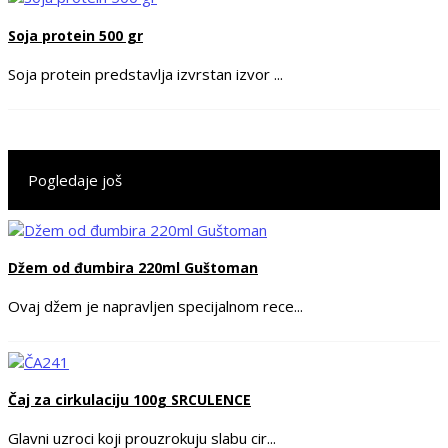
Soja protein 500 gr
Soja protein predstavlja izvrstan izvor ...
Pogledaje još
Džem od đumbira 220ml Guštoman
Ovaj džem je napravljen specijalnom rece...
Čaj za cirkulaciju 100g SRCULENCE
Glavni uzroci koji prouzrokuju slabu cir...