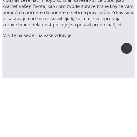
Kod nas ćete naći mnogo korisnih saveta koji će poboljšati
kvalitet vašeg života, kao i proizvode zdrave hrane koji će vam
pomoći da počnete da brinete o sebi na pravi način. Zdravisimo
je sastavljen od tima iskusnih ljudi, kojima je veleprodaja
zdrave hrane delatnost po kojoj su postali prepoznatljivi.
Mislite na sebe i na vaše zdravlje.
Registruj svoju prodavnicu na našem sajtu