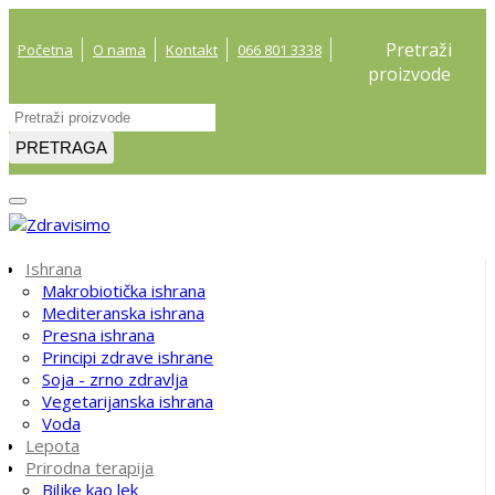
Pretraži
Početna
O nama
Kontakt
066 801 3338
proizvode
PRETRAGA
Ishrana
Makrobiotička ishrana
Mediteranska ishrana
Presna ishrana
Principi zdrave ishrane
Soja - zrno zdravlja
Vegetarijanska ishrana
Voda
Lepota
Prirodna terapija
Biljke kao lek