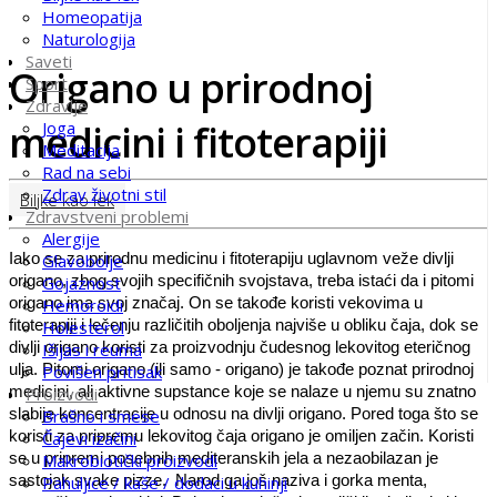
Homeopatija
Naturologija
Saveti
Origano u prirodnoj
Sport
Zdravlje
medicini i fitoterapiji
Joga
Meditacija
Rad na sebi
Zdrav životni stil
Biljke kao lek
Zdravstveni problemi
Alergije
Iako se za prirodnu medicinu i fitoterapiju uglavnom veže divlji
Glavobolje
origano, zbog svojih specifičnih svojstava, treba istaći da i pitomi
Gojaznost
origano ima svoj značaj. On se takođe koristi vekovima u
Hemoroidi
fitoterapiji i lečenju različitih oboljenja najviše u obliku čaja, dok se
Holesterol
divlji origano koristi za proizvodnju čudesnog lekovitog eteričnog
Išijas i reuma
ulja. Pitomi origano (ili samo - origano) je takođe poznat prirodnoj
Povišen pritisak
medicini, ali aktivne supstance koje se nalaze u njemu su znatno
Proizvodi
slabije koncentracije u odnosu na divlji origano. Pored toga što se
Brašno i smese
koristi za pripremu lekovitog čaja origano je omiljen začin. Koristi
Čajevi izačini
se u pripremi posebnih mediteranskih jela a nezaobilazan je
Makrobiotički proizvodi
sastojak svake pizze. Narod ga još naziva i gorka menta,
Pahuljice / kaše / dodaci u kuhinji