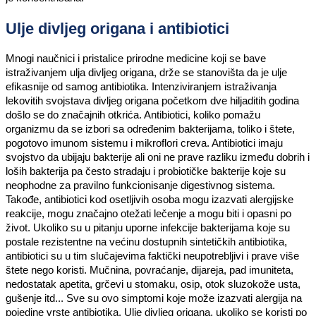
Ulje divljeg origana i antibiotici
Mnogi naučnici i pristalice prirodne medicine koji se bave
istraživanjem ulja divljeg origana, drže se stanovišta da je ulje
efikasnije od samog antibiotika. Intenziviranjem istraživanja
lekovitih svojstava divljeg origana početkom dve hiljaditih godina
došlo se do značajnih otkrića. Antibiotici, koliko pomažu
organizmu da se izbori sa određenim bakterijama, toliko i štete,
pogotovo imunom sistemu i mikroflori creva. Antibiotici imaju
svojstvo da ubijaju bakterije ali oni ne prave razliku između dobrih i
loših bakterija pa često stradaju i probiotičke bakterije koje su
neophodne za pravilno funkcionisanje digestivnog sistema.
Takođe, antibiotici kod osetljivih osoba mogu izazvati alergijske
reakcije, mogu značajno otežati lečenje a mogu biti i opasni po
život. Ukoliko su u pitanju uporne infekcije bakterijama koje su
postale rezistentne na većinu dostupnih sintetičkih antibiotika,
antibiotici su u tim slučajevima faktički neupotrebljivi i prave više
štete nego koristi. Mučnina, povraćanje, dijareja, pad imuniteta,
nedostatak apetita, grčevi u stomaku, osip, otok sluzokože usta,
gušenje itd... Sve su ovo simptomi koje može izazvati alergija na
pojedine vrste antibiotika. Ulje divljeg origana, ukoliko se koristi po