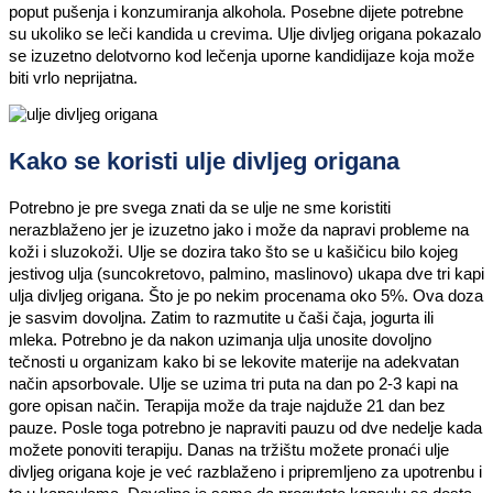
poput pušenja i konzumiranja alkohola. Posebne dijete potrebne
su ukoliko se leči kandida u crevima. Ulje divljeg origana pokazalo
se izuzetno delotvorno kod lečenja uporne kandidijaze koja može
biti vrlo neprijatna.
Kako se koristi ulje divljeg origana
Potrebno je pre svega znati da se ulje ne sme koristiti
nerazblaženo jer je izuzetno jako i može da napravi probleme na
koži i sluzokoži. Ulje se dozira tako što se u kašičicu bilo kojeg
jestivog ulja (suncokretovo, palmino, maslinovo) ukapa dve tri kapi
ulja divljeg origana. Što je po nekim procenama oko 5%. Ova doza
je sasvim dovoljna. Zatim to razmutite u čaši čaja, jogurta ili
mleka. Potrebno je da nakon uzimanja ulja unosite dovoljno
tečnosti u organizam kako bi se lekovite materije na adekvatan
način apsorbovale. Ulje se uzima tri puta na dan po 2-3 kapi na
gore opisan način. Terapija može da traje najduže 21 dan bez
pauze. Posle toga potrebno je napraviti pauzu od dve nedelje kada
možete ponoviti terapiju. Danas na tržištu možete pronaći ulje
divljeg origana koje je već razblaženo i pripremljeno za upotrenbu i