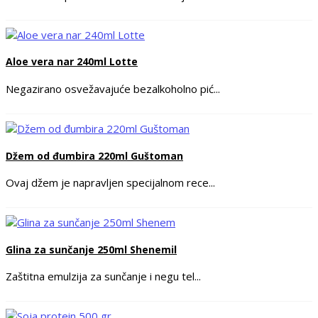
Aloe vera nar 240ml Lotte
Negazirano osvežavajuće bezalkoholno pić...
Džem od đumbira 220ml Guštoman
Ovaj džem je napravljen specijalnom rece...
Glina za sunčanje 250ml Shenemil
Zaštitna emulzija za sunčanje i negu tel...