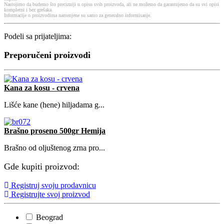
Nastojimo da budemo što precizniji u opisu svih proizvoda, ali ne možemo da garantujemo da su svi opisi
kompletni i bez grešaka.
Informacije o proizvodima namenjene su samo za generalno informisanje.
Podeli sa prijateljima:
Preporučeni proizvodi
Kana za kosu - crvena
Lišće kane (hene) hiljadama g...
Brašno proseno 500gr Hemija
Brašno od oljuštenog zrna pro...
Gde kupiti proizvod:
Registruj svoju prodavnicu
Registrujte svoj proizvod
Beograd