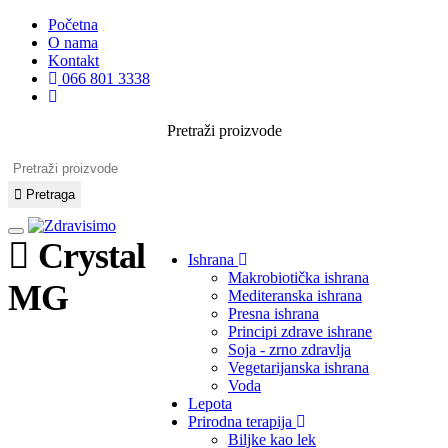
Početna
O nama
Kontakt
066 801 3338
Pretraži proizvode
Pretraga
Crystal
Ishrana
Makrobiotička ishrana
MG
Mediteranska ishrana
Presna ishrana
Principi zdrave ishrane
Soja - zrno zdravlja
Vegetarijanska ishrana
Voda
Lepota
Prirodna terapija
Biljke kao lek