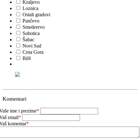
Kraljevo
Loznica
Ostali gradovi
Pančevo
Smederevo
Subotica
Šabac
Novi Sad
Crna Gora
BiH
Komentari
Vaše ime i prezime
*
Vaš email
*
Vaš komentar
*