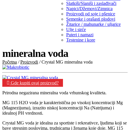
Slatkiši/Slaniši i zaslađivači
Napici/Džemovi/Zimnica
Proizvodi od soje i pšenice
Semenke i orašasti plodovi
Žitarice / mahunarke / uljarice
Ulje i sirće
Puteri i namazi
Testenine i kore
mineralna voda
Početna
/
Proizvodi
/
Crystal MG mineralna voda
Gde kupiti ovaj proizvod?
Prirodna negazirana mineralna voda vrhunskog kvaliteta.
MG 115 H2O voda je karakteristična po visokoj koncentraciji Mg
(Magnezijuma), izrazito niskoj koncentraciji Na (Natrijuma) i
idealnoj PH vrednosti.
Crystal MG voda je idealna za sportiste i rekreativce, ljudima koji se
bave stresnim poslovima, trudnicama i ženama koje doje. MG 115