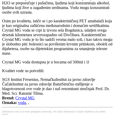
H2O se preporučuje i pušačima, ljudima koji konzumiraju alkohol,
ljudima koji žive u zagađenim sredinama. Vodu mogu konzumirati
osobe svih uzrasta.
Osim po kvalitetu, ističe se i po karakterističnoj PET amabalaži koja
je kao originalna zaštićena međunarodnim i domaćim sertifikatima.
Crystal MG voda se crpi iz izvora sela Bogdanica, udaljen svega
desetak kilometara severozapadno od Divčibara. Karakteristično
Crystal MG vodu je to što sadrži veoma malo soli, i kao takvu mogu
je slobodno piti: bolesnici sa povišenim krvnim pritiskom, oboleli od
dijabetesa, osobe na dijetetskim programima za smanjenje telesne
mase.
Crystal MG voda dostupna je u bocama od 500ml i 1l
Kvalitet vode su potvrdili:
SGS Institut Fresenius, NemačkaInstitut za javno zdravlje
ČačakInstitut za javno zdravlje BatutStručno mišljenje o
blagotvornosti ove vode je dao i naš renomirani stručnjak Prof. Dr.
Med. Sci. Ratomir Tišma.
Brend:
Crystal MG
Oznaka:
voda
,
,
Zdravisimo.com se ne bavi prodajom proizvoda, već pruža informacije u kojim objektima ih možete
kupiti.