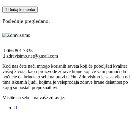
Dodaj komentar
Poslednje pregledano:
066 801 3338
zdravisimo.net@gmail.com
Kod nas ćete naći mnogo korisnih saveta koji će poboljšati kvalitet
vašeg života, kao i proizvode zdrave hrane koji će vam pomoći da
počnete da brinete o sebi na pravi način. Zdravisimo je sastavljen od
tima iskusnih ljudi, kojima je veleprodaja zdrave hrane delatnost po
kojoj su postali prepoznatljivi.
Mislite na sebe i na vaše zdravlje.
Registruj svoju prodavnicu na našem sajtu