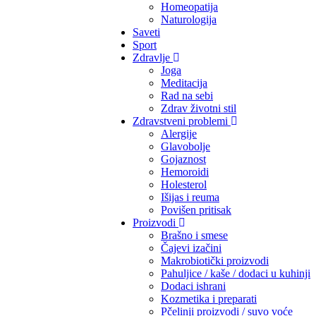
Homeopatija
Naturologija
Saveti
Sport
Zdravlje
Joga
Meditacija
Rad na sebi
Zdrav životni stil
Zdravstveni problemi
Alergije
Glavobolje
Gojaznost
Hemoroidi
Holesterol
Išijas i reuma
Povišen pritisak
Proizvodi
Brašno i smese
Čajevi izačini
Makrobiotički proizvodi
Pahuljice / kaše / dodaci u kuhinji
Dodaci ishrani
Kozmetika i preparati
Pčelinji proizvodi / suvo voće