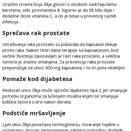
Izrazito crvena boja čilija govori o visokom sadržaju beta-
karotena, odn. provitamina A. Sigurno je da čili telu daje i
dodatne doze vitamina C, a on je bitan u prevenciji raznih
infekcija.
Sprečava rak prostate
Istraživanja raka prostate su pokazala da kapsaicin deluje
protiv raka. Nakon ćetiri dana terapije sa kapsaicinom, kod
većine životinja zaustavljen je rast raka prostate, a veličina
tumora je znatno smanjena. Za prevenciju raka prostate
preporučuje se unos 400 mg kapsaicina, i to tri puta nedeljno.
Pomaže kod dijabetesa
Redovan unos čilija može sprečiti dijabetes tipa 2 jer smanjuje
potrebu organizma za lučenjem insulina kojim se smanjuje
količina šećera u krvi nakon obroka.
Podstiče mršavljenje
Ljuti ukus čilija povećava termogenezu, stvaranje topline u
organizmu. Proces termogeneze zahteva potrošnju dodatih