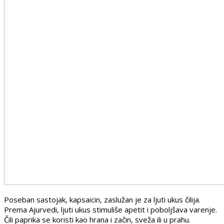
Poseban sastojak, kapsaicin, zaslužan je za ljuti ukus čilija.
Prema Ajurvedi, ljuti ukus stimuliše apetit i poboljšava varenje.
Čili paprika se koristi kao hrana i začin, sveža ili u prahu.