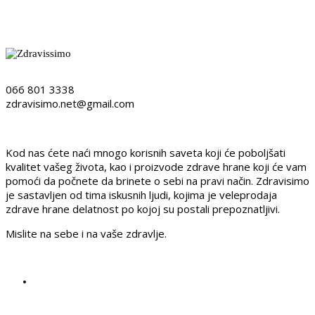
Detaljnije
066 801 3338
zdravisimo.net@gmail.com
Kod nas ćete naći mnogo korisnih saveta koji će poboljšati
kvalitet vašeg života, kao i proizvode zdrave hrane koji će vam
pomoći da počnete da brinete o sebi na pravi način. Zdravisimo
je sastavljen od tima iskusnih ljudi, kojima je veleprodaja
zdrave hrane delatnost po kojoj su postali prepoznatljivi.
Mislite na sebe i na vaše zdravlje.