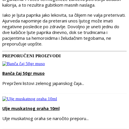
kalorija, a to rezultira gubitkom masnih naslaga.
Iako je ljuta paprika jako lekovita, sa čilijem ne valja preterivati.
Ajurveda napominje da preterani unos ljutog može imati
negativne posledice po zdravlje. Dovoljno je uneti jednu do
dve kašičice ljute paprika dnevno, dok se trudnicama i
pacijentima sa hemoroidima i želudačnim tegobama, ne
preporučuje uopšte.
PREPORUČENI PROIZVODI
Banča čaj 50gr muso
Preprženi listovi zelenog japanskog čaja...
Ulje muskatnog oraha 10ml
Ulje muskatnog oraha se naročito preporu...