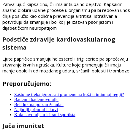
Zahvaljujući kapsaicinu, čili ima antiupalno dejstvo. Kapsaicin
snažno blokira upalne procese u organizmu pa bi redovan unos
čilija poslužio kao odlična prevencija artritisa. Istraživanja
potvrđuju da smanjuje i bol koji je izazvan psorijazom i
dijabetičkom neuropatijom.
Podstiče zdravlje kardiovaskularnog
sistema
Ljute papričice smanjuju holesterol i trigliceride pa sprečavaju
stvaranje krvnih ugrušaka. Kulture koje primenjuju čili imaju
manje obolelih od mozdanog udara, srčanih bolesti i tromboze.
Preporučujemo:
Zašto ne treba ignorisati promene na koži u intimnoj regiji?
Badem i bademovo ulje
Beli luk na prazan želudac
Najbolji prirodni lekovi
Kokosovo ulje u ishrani sportista
Jača imunitet