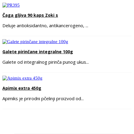
Čaga gljiva 90 kaps Zoki s
Deluje antioksidantno, antikancerogeno, ...
Galete pirinčane integralne 100g
Galete od integralnog pirinča punog ukus...
Apimix extra 450g
Apimiks je prirodni pčelinji proizvod od...