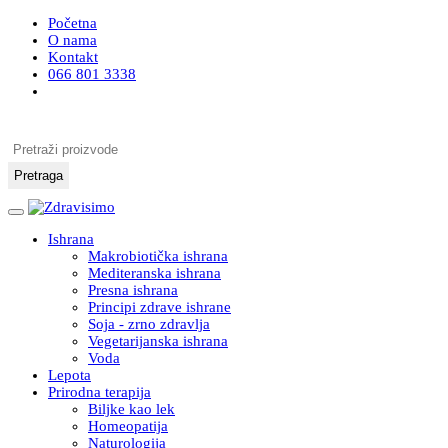
Početna
O nama
Kontakt
066 801 3338
Pretraži proizvode
Pretraga
Ishrana
Makrobiotička ishrana
Mediteranska ishrana
Presna ishrana
Principi zdrave ishrane
Soja - zrno zdravlja
Vegetarijanska ishrana
Voda
Lepota
Prirodna terapija
Biljke kao lek
Homeopatija
Naturologija