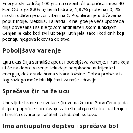
Energetski sadržaj 100 grama crvenih ćili papričica iznosi 40
kcal. Od toga 8,8% ugljenih hidrata, 1,87% proteina i 0,4%
masti i odličan je izvor vitamina C. Popularan je u državama
poput Indije, Meksika, Tajlanda i Kine, gde je veća upotreba
čilija povezana i sa njegovom antibakterijskom funkcijom.
Cenjen je kako kod svi ljubitelja ljutih jela, tako i kod onih koji
poznaju njegova lekovita dejstva.
Poboljšava varenje
Ljuti ukus čilija stimuliše apetit i poboljšava varenje. Hrana koja
utiče na dobro varenje telu daje neophodne nutrijente i
energiju, dok ostala hrana stvara toksine. Dobra probava iz
tog razloga može biti kljućna i za naše zdravlje.
Sprečava čir na želucu
Unos ljute hrane ne uzokuje čireve na želucu. Potvrđeno je da
ih ljute papričice sprečavaju zato što ubijaju štetne bakterije i
stimulišu stvaranje zaštitnih želudačnih sokova.
Ima antiupalno dejstvo i sprečava bol