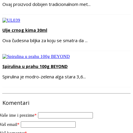
Ovaj proizvod dobijen tradicionalnom met...
Ulje crnog kima 30ml
Ova čudesna biljka za koju se smatra da ...
Spirulina u prahu 100g BEYOND
Spirulina je modro-zelena alga stara 3,6...
Komentari
Vaše ime i prezime
*
Vaš email
*