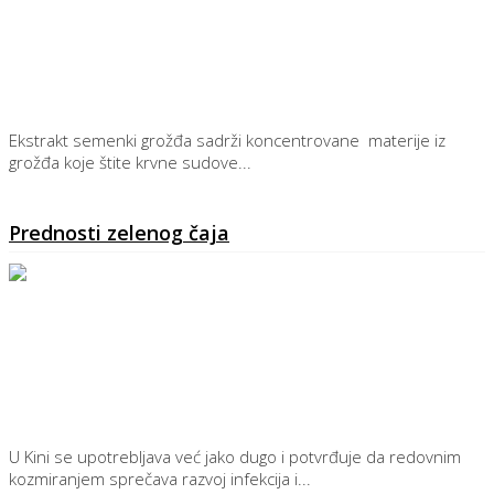
Ekstrakt semenki grožđa sadrži koncentrovane materije iz
grožđa koje štite krvne sudove...
Detaljnije
Prednosti zelenog čaja
U Kini se upotrebljava već jako dugo i potvrđuje da redovnim
kozmiranjem sprečava razvoj infekcija i...