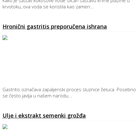
Kako je sastav kokosove vode sličan sastavu krvne plazme u
krvotoku, ova voda se koristila kao zamen...
Detaljnije
Hronični gastritis preporučena ishrana
Gastritis označava zapaljenski proces sluznice želuca. Posebno
se često javlja u našem narodu...
Detaljnije
Ulje i ekstrakt semenki grožđa