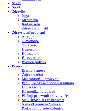
Saveti
Sport
Zdravlje
Joga
Meditacija
Rad na sebi
Zdrav životni stil
Zdravstveni problemi
Alergije
Glavobolje
Gojaznost
Hemoroidi
Holesterol
Išijas i reuma
Povišen pritisak
Proizvodi
Brašno i smese
Čajevi izačini
Makrobiotički proizvodi
Pahuljice / kaše / dodaci u kuhinji
Dodaci ishrani
Kozmetika i preparati
Pčelinji proizvodi / suvo voće
Slatkiši/Slaniši i zaslađivači
Napici/Džemovi/Zimnica
Proizvodi od soje i pšenice