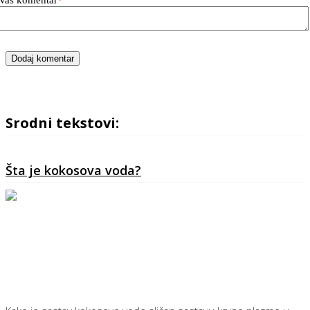
Vaš komentar
*
Dodaj komentar
Srodni tekstovi:
Šta je kokosova voda?