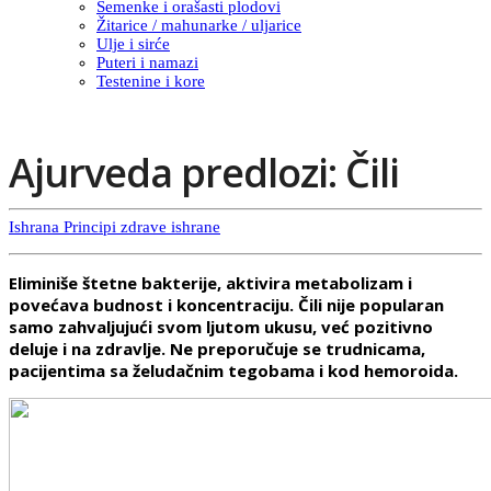
Semenke i orašasti plodovi
Žitarice / mahunarke / uljarice
Ulje i sirće
Puteri i namazi
Testenine i kore
Ajurveda predlozi: Čili
Ishrana
Principi zdrave ishrane
Eliminiše štetne bakterije, aktivira metabolizam i
povećava budnost i koncentraciju. Čili nije popularan
samo zahvaljujući svom ljutom ukusu, već pozitivno
deluje i na zdravlje. Ne preporučuje se trudnicama,
pacijentima sa želudačnim tegobama i kod hemoroida.