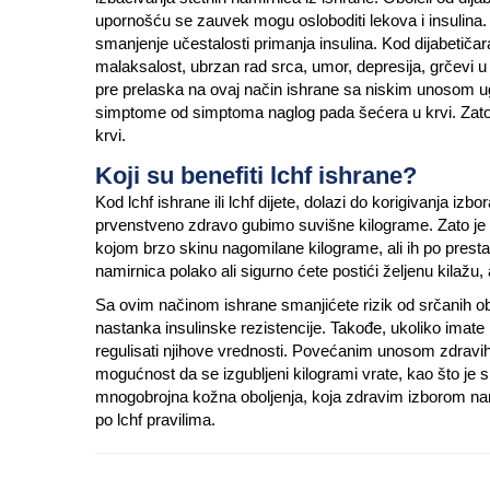
upornošću se zauvek mogu osloboditi lekova i insulina. 
smanjenje učestalosti primanja insulina. Kod dijabetičar
malaksalost, ubrzan rad srca, umor, depresija, grčevi u
pre prelaska na ovaj način ishrane sa niskim unosom uglj
simptome od simptoma naglog pada šećera u krvi. Zato 
krvi.
Koji su benefiti lchf ishrane?
Kod lchf ishrane ili lchf dijete, dolazi do korigivanja i
prvenstveno zdravo gubimo suvišne kilograme. Zato je on
kojom brzo skinu nagomilane kilograme, ali ih po presta
namirnica polako ali sigurno ćete postići željenu kilažu, 
Sa ovim načinom ishrane smanjićete rizik od srčanih o
nastanka insulinske rezistencije. Takođe, ukoliko imate 
regulisati njihove vrednosti. Povećanim unosom zdravi
mogućnost da se izgubljeni kilogrami vrate, kao što je 
mnogobrojna kožna oboljenja, koja zdravim izborom nami
po lchf pravilima.