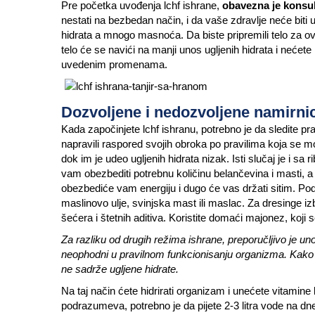
Pre početka uvođenja lchf ishrane,
obavezna je konsult
nestati na bezbedan način, i da vaše zdravlje neće biti 
hidrata a mnogo masnoća. Da biste pripremili telo za ova
telo će se navići na manji unos ugljenih hidrata i nećete
uvedenim promenama.
Dozvoljene i nedozvoljene namirnice 
Kada započinjete lchf ishranu, potrebno je da sledite pr
napravili raspored svojih obroka po pravilima koja se m
dok im je udeo ugljenih hidrata nizak. Isti slučaj je i sa
vam obezbediti potrebnu količinu belančevina i masti, a 
obezbediće vam energiju i dugo će vas držati sitim. Po
maslinovo ulje, svinjska mast ili maslac. Za dresinge iz
šećera i štetnih aditiva. Koristite domaći majonez, koji
Za razliku od drugih režima ishrane, preporučljivo je uno
neophodni u pravilnom funkcionisanju organizma. Kako b
ne sadrže ugljene hidrate.
Na taj način ćete hidrirati organizam i unećete vitamin
podrazumeva, potrebno je da pijete 2-3 litra vode na 