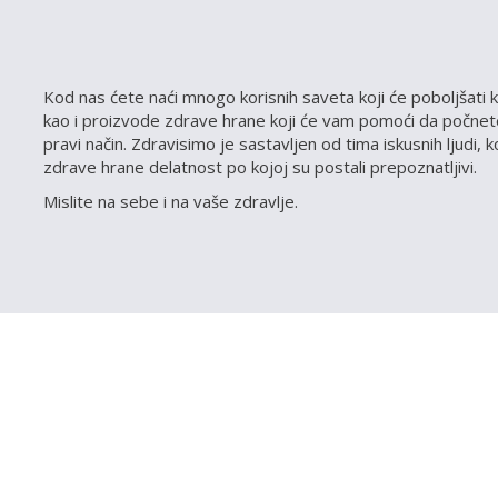
Kod nas ćete naći mnogo korisnih saveta koji će poboljšati k
kao i proizvode zdrave hrane koji će vam pomoći da počnete
pravi način. Zdravisimo je sastavljen od tima iskusnih ljudi, 
zdrave hrane delatnost po kojoj su postali prepoznatljivi.
Mislite na sebe i na vaše zdravlje.
VOJU PRODAVNICU NA