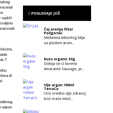
ralnog
procenat
ke
POGLEDAJE JOŠ
r sadrži
zvoljeno
 proizvode
Čaj aronija filter
Podgorski
Mešavina lekovitog bilja
sa plodom aroni...
 šećera,
 pada
Kuzu organic 50g
sle 7
Dobija se iz korena
Amarante Sauvage, je...
jednu
šima ili
od
Ulje argan 100ml
TerraCo
Ovo vredno ulje zdravoj
kozi vraća misić...
dređenog
ti nakon