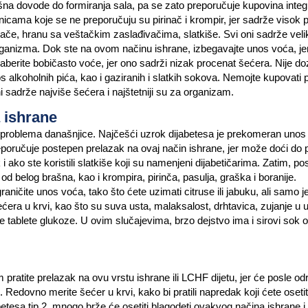
ašna dovode do formiranja sala, pa se zato preporučuje kupovina integ
icama koje se ne preporučuju su pirinač i krompir, jer sadrže visok 
olače, hranu sa veštačkim zaslađivačima, slatkiše. Svi oni sadrže veli
rganizma. Dok ste na ovom načinu ishrane, izbegavajte unos voća, je
zaberite bobičasto voće, jer ono sadrži nizak procenat šećera. Nije do
os alkoholnih pića, kao i gaziranih i slatkih sokova. Nemojte kupovati
 oni sadrže najviše šećera i najštetniji su za organizam.
a ishrane
ih problema današnjice. Najčešći uzrok dijabetesa je prekomeran unos
reporučuje postepen prelazak na ovaj način ishrane, jer može doći do
 i ako ste koristili slatkiše koji su namenjeni dijabetičarima. Zatim, po
d belog brašna, kao i krompira, pirinča, pasulja, graška i boranije.
ničite unos voća, tako što ćete uzimati citruse ili jabuku, ali samo 
ra u krvi, kao što su suva usta, malaksalost, drhtavica, zujanje u u
te tablete glukoze. U ovim slučajevima, brzo dejstvo ima i sirovi sok 
ratite prelazak na ovu vrstu ishrane ili LCHF dijetu, jer će posle o
Redovno merite šećer u krvi, kako bi pratili napredak koji ćete oseti
abetesa tip 2, mnogo brže će osetiti blagodeti ovakvog načina ishrane i