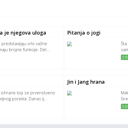
ja je njegova uloga
Pitanja o jogi
 predstavljaju vrlo važne
Šta
maju brojne funkcije. Del...
sam
De
Jin i Jang hrana
n ishrane koji se prvenstveno
Mak
ljnog porekla. Danas lj...
šir
De