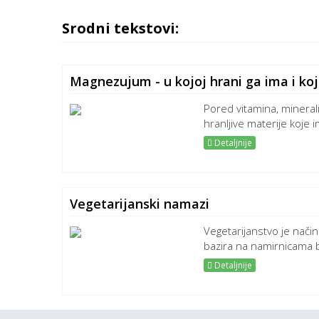
Srodni tekstovi:
Magnezujum - u kojoj hrani ga ima i ko
Pored vitamina, minerali
hranljive materije koje i
Detaljnije
Vegetarijanski namazi
Vegetarijanstvo je nači
bazira na namirnicama bi
Detaljnije