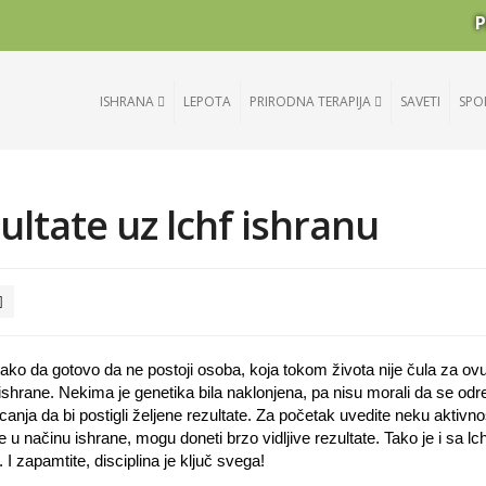
P
ISHRANA
LEPOTA
PRIRODNA TERAPIJA
SAVETI
SPO
ultate uz lchf ishranu
, tako da gotovo da ne postoji osoba, koja tokom života nije čula za ovu
m ishrane. Nekima je genetika bila naklonjena, pa nisu morali da se od
canja da bi postigli željene rezultate. Za početak uvedite neku aktivn
u načinu ishrane, mogu doneti brzo vidljive rezultate. Tako je i sa lch
. I zapamtite, disciplina je ključ svega!