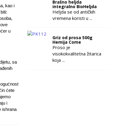
Brašno heljda
a, kao i
integralno BioHeljda
Heljda se od antičkih
iti:
vremena koristi u ...
 osoba,
 ove
ećer u
Griz od prosa 500g
Hemija Come
Proso je
visokokvalitetna žitarica
koja ...
ijetu, sa
rađenih
 mogućnost
čin ćete
jujemo
ju i
e ishrana