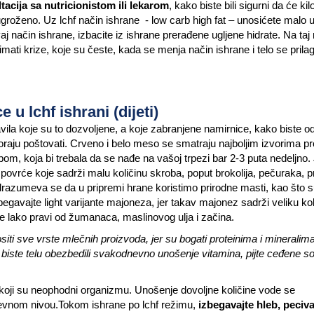
acija sa nutricionistom ili lekarom
, kako biste bili sigurni da će ki
ugroženo. Uz lchf način ishrane - low carb high fat – unosićete malo u
j način ishrane, izbacite iz ishrane prerađene ugljene hidrate. Na taj 
 imati krize, koje su česte, kada se menja način ishrane i telo se pril
u lchf ishrani (dijeti)
avila koje su to dozvoljene, a koje zabranjene namirnice, kako biste od
oraju poštovati. Crveno i belo meso se smatraju najboljim izvorima pr
 ribom, koja bi trebala da se nađe na vašoj trpezi bar 2-3 puta nedeljno.
povrće koje sadrži malu količinu skroba, poput brokolija, pečuraka, p
drazumeva se da u pripremi hrane koristimo prirodne masti, kao što 
begavajte light varijante majoneza, jer takav majonez sadrži veliku kol
 se lako pravi od žumanaca, maslinovog ulja i začina.
siti sve vrste mlečnih proizvoda, jer su bogati proteinima i mineralima
iste telu obezbedili svakodnevno unošenje vitamina, pijte ceđene so
e koji su neophodni organizmu. Unošenje dovoljne količine vode se
dnevnom nivou.Tokom ishrane po lchf režimu,
izbegavajte hleb, peciva