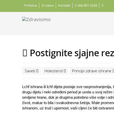
Početna
O nama
Kontakt
066 801 3338
Postignite sjajne rez
Saveti
Holesterol
Principi zdrave ishrane
Lchf ishrana ili lchf dijeta postaje sve rasprostranjenija
drugu dijetu i neki određeni period je uvela u svoj reži
omiljene hrane, dok je drugima potrebno više volje i odri
život, makar to bila i svakodnevna šetnja. Male promene 
ishranom, uz trud i upornost, vaši cljevi će biti ostvareni