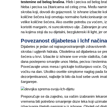
testenine od belog brašna
. Hleb i peciva od belog br
hleba i peciva sa žitaricama od celog zrna. Među namirn
skroba koji, dovodi do gojaznosti. Iz ishrane izbacite k
količine šečera koji ometaju normalno funkcionisanje o
velike količine šećera. Ako osetite potrebu za voćem, i
koristiti margarin, ni suncokretovo ulje. Zabranjen je un
na kojima stoji da su dijetalni, bezglutenski ili light, jer
Povezanost dijabetesa i lchf način
Dijabetes je jedan od najrasprostranjenijih zdravstven
skroba i ugljenih hidrata. Obolelima od dijabetesa se p
šećera u krvi. Izbacite iz ishrane sve vrste slatkiša, čak
dana postepeno smanjite unos hleba, peciva i testenina o
Povećavajte unos mesa i grickajte koštunjavo voće. Ogra
voćku na dan. Ukoliko osetite simptome naglog pada šeće
dezorijentisanost, najbolje bi bilo da kod sebe uvek ima
šargarepe.
Preporučuje se da zajedno, sa vašim izabranim lekarom p
vremena biti potrebno smanjenje doze leka koji uzimate. 
izbacivanja štetnih namirnica iz ishrane. Oboleli od dij