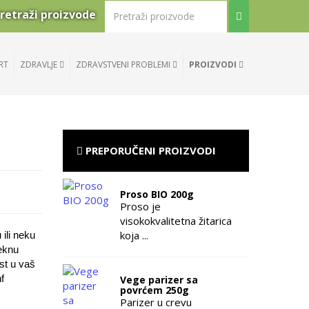
retraži proizvode
RT
ZDRAVLJE
ZDRAVSTVENI PROBLEMI
PROIZVODI
PREPORUČENI PROIZVODI
Proso BIO 200g
Proso je
visokokvalitetna žitarica
koja ...
 ili neku
reknu
ost u vaš
f
Vege parizer sa
povrćem 250g
Parizer u crevu