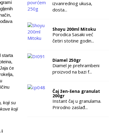
logrami
izvanrednog ukusa,
gljenih
dosta...
način,
agođava
Shoyu 200ml Mitoku
Porodica Sasaki već
četiri stotine godin...
 starta
Diamel 250gr
oteina,
Diamel je prehrambeni
 Jaja će
proizvod na bazi f...
rokelja,
su
ičinu
Čaj žen-šena granulat
200gr
Instant čaj u granulama.
, koji su
Prirodno zaslađ...
kove koji
 i