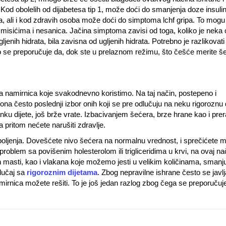
Kod obolelih od dijabetesa tip 1, može doći do smanjenja doze insulin
a, ali i kod zdravih osoba može doći do simptoma lchf gripa. To mogu b
 misićima i nesanica. Jačina simptoma zavisi od toga, koliko je neka
enih hidrata, bila zavisna od ugljenih hidrata. Potrebno je razlikovati
se preporučuje da, dok ste u prelaznom režimu, što češće merite š
zbora namirnica koje svakodnevno koristimo. Na taj način, postepeno i
a često poslednji izbor onih koji se pre odlučuju na neku rigoroznu d
nku dijete, još brže vrate. Izbacivanjem šećera, brze hrane kao i pre
a pritom nećete narušiti zdravlje.
boljenja. Dovešćete nivo šećera na normalnu vrednost, i sprečićete
problem sa povišenim holesterolom ili trigliceridima u krvi, na ovaj na
h masti, kao i vlakana koje možemo jesti u velikim količinama, sman
slučaj sa
rigoroznim dijetama
. Zbog nepravilne ishrane često se javlja
rnica možete rešiti. To je još jedan razlog zbog čega se preporučuj