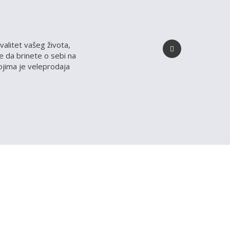
valitet vašeg života,
 da brinete o sebi na
kojima je veleprodaja
 NAŠEM SAJTU