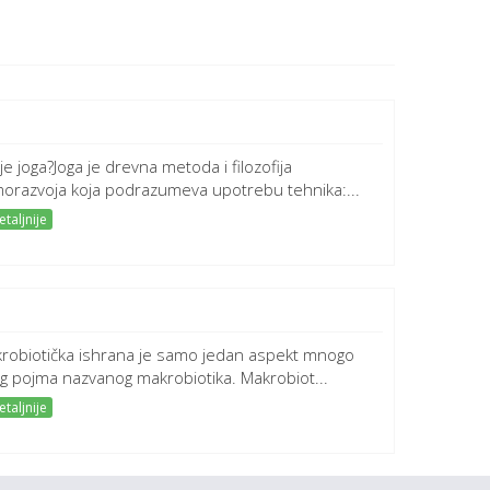
 je joga?Joga je drevna metoda i filozofija
orazvoja koja podrazumeva upotrebu tehnika:...
taljnije
robiotička ishrana je samo jedan aspekt mnogo
eg pojma nazvanog makrobiotika. Makrobiot...
taljnije