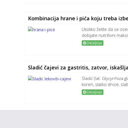
Kombinacija hrane i pića koju treba izb
Ukoliko želite da se os
dobijate nutritivni maks
Detaljnije
Sladić čajevi za gastritis, zatvor, iskašl
Sladić (lat. Glycyrrhiza g
koren, slatko drvce, slatk
Detaljnije