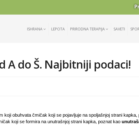
P
ISHRANA
LEPOTA
PRIRODNA TERAPIJA
SAVETI
SPO
A do Š. Najbitniji podaci!
 koji obuhvata čmičak koji se pojavljuje na spoljašnjoj strani kapka, 
mičak koji se formira na unutrašnjoj strani kapka, poznat kao
unutraš