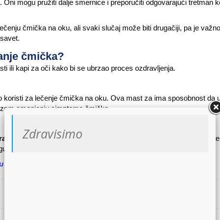
. Oni mogu pružiti dalje smernice i preporučiti odgovarajući tretman 
enju čmička na oku, ali svaki slučaj može biti drugačiji, pa je važno 
 savet.
ranje čmička?
ti ili kapi za oči kako bi se ubrzao proces ozdravljenja.
sto koristi za lečenje čmička na oku. Ova mast za ima sposobnost da u
 u brzom smanjenju simptoma čmička.
Zdravisimo
traciklina
takođe se mogu koristiti za lečenje čmička na oku. Ove kr
ogu pomoći u brzom izlečenju čmička na oku.
ju Zdravisimo
.