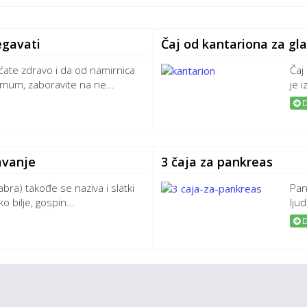
egavati
Čaj od kantariona za gla
ećate zdravo i da od namirnica
Čaj
imum, zaboravite na ne...
je 
D
javanje
3 čaja za pankreas
labra) takođe se naziva i slatki
Pan
o bilje, gospin...
lju
D