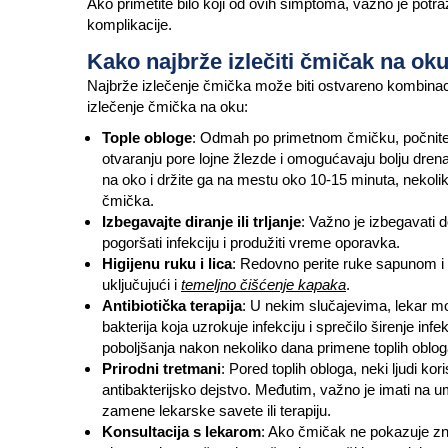
Ako primetite bilo koji od ovih simptoma, važno je potra
komplikacije.
Kako najbrže izlečiti čmičak na ok
Najbrže izlečenje čmička može biti ostvareno kombinacij
izlečenje čmička na oku:
Tople obloge
: Odmah po primetnom čmičku, počnite 
otvaranju pore lojne žlezde i omogućavaju bolju drena
na oko i držite ga na mestu oko 10-15 minuta, nekol
čmička.
Izbegavajte diranje ili trljanje
: Važno je izbegavati d
pogoršati infekciju i produžiti vreme oporavka.
Higijenu ruku i lica
: Redovno perite ruke sapunom i 
uključujući i
temeljno čišćenje kapaka
.
Antibiotička terapija
: U nekim slučajevima, lekar mož
bakterija koja uzrokuje infekciju i sprečilo širenje i
poboljšanja nakon nekoliko dana primene toplih obloga i
Prirodni tretmani
: Pored toplih obloga, neki ljudi kor
antibakterijsko dejstvo. Međutim, važno je imati na um
zamene lekarske savete ili terapiju.
Konsultacija s lekarom
: Ako čmičak ne pokazuje zna