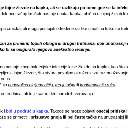
ije lojne žlezde na kapku, ali se razlikuju po tome gde se ta infek
 dok unutrašnji čmičak nastaje unutar kapka, obično u lojnoj žlezdi koj
 tipa čmička, ali mogu postojati određene razlike u načinu kako se treti
pačan za primenu toplih obloga ili drugih tretmana, dok unutrašnji
kako bi se osiguralo njegovo adekvatno lečenje.
o nastaje zbog bakterijske infekcije lojne žlezde na kapku, kao što
epljenja lojne žlezde, što stvara povoljno okruženje za razmnožavanj
aureus.
učuju
nedovoljnu higijenu očiju
,
trenje očiju
ili
kontaminaciju ruku
.
ori trudnica, ali to je samo deo narodnih verovanja.
ok i
bol u području kapka
. Takođe se može pojaviti
osećaj pritiska il
že se primetiti i
prisustvo gnoja ili beličaste tačke
na unutrašnjoj ili