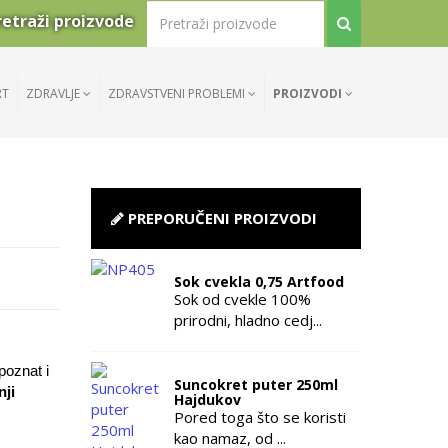
retraži proizvode
RT
ZDRAVLJE
ZDRAVSTVENI PROBLEMI
PROIZVODI
PREPORUČENI PROIZVODI
Sok cvekla 0,75 Artfood
Sok od cvekle 100%
prirodni, hladno cedj...
poznat i
Suncokret puter 250ml
nji
Hajdukov
Pored toga što se koristi
kao namaz, od ...