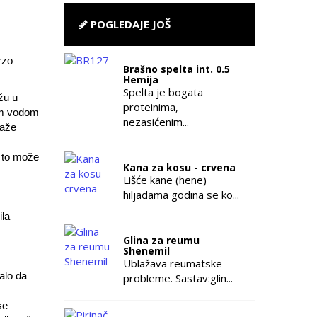
POGLEDAJE JOŠ
rzo
Brašno spelta int. 0.5
Hemija
Spelta je bogata
žu u
proteinima,
lom vodom
nezasićenim...
naže
r to može
Kana za kosu - crvena
Lišće kane (hene)
hiljadama godina se ko...
ila
Glina za reumu
Shenemil
Ublažava reumatske
balo da
probleme. Sastav:glin...
se