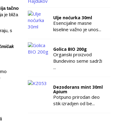
cija tačno
a je bliža
Ulje noćurka 30ml
Esencijalne masne
kiseline važno je unos...
raju, s
 čmičak
Golica BIO 200g
Organski proizvod
Bundevino seme sadrži
...
 smo
e
Dezodorans mint 30ml
Apium
Potpuno prirodan deo
stik izradjen od be...
i