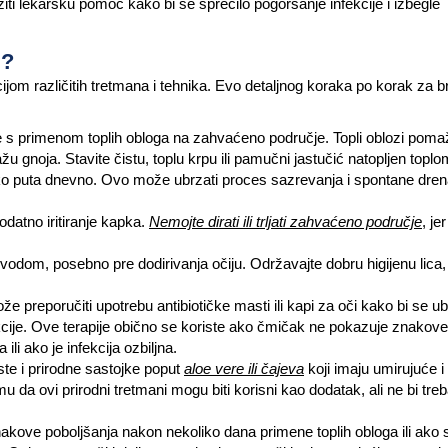
žiti lekarsku pomoć kako bi se sprečilo pogoršanje infekcije i izbegle
u?
om različitih tretmana i tehnika. Evo detaljnog koraka po korak za b
s primenom toplih obloga na zahvaćeno područje. Topli oblozi poma
žu gnoja. Stavite čistu, toplu krpu ili pamučni jastučić natopljen top
iko puta dnevno. Ovo može ubrzati proces sazrevanja i spontane dre
odatno iritiranje kapka.
Nemojte dirati ili trljati zahvaćeno područje
, je
vodom, posebno pre dodirivanja očiju. Održavajte dobru higijenu lica,
e preporučiti upotrebu antibiotičke masti ili kapi za oči kako bi se ub
nfekcije. Ove terapije obično se koriste ako čmičak ne pokazuje znakove
li ako je infekcija ozbiljna.
iste i prirodne sastojke poput
aloe vere ili čajeva
koji imaju umirujuće i
u da ovi prirodni tretmani mogu biti korisni kao dodatak, ali ne bi tre
kove poboljšanja nakon nekoliko dana primene toplih obloga ili ako 