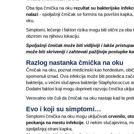
Oba tipa čmička na oku
rezultat su bakterijske infekc
nalazi
- spoljašnji čmičak se formira na površini kapka,
oku.
Simptomi, lečenje i faktori rizika mogu biti slični za oba
obzirom na njihovu lokaciju.
Spoljašnji čmičak može biti vidljiviji i lakše pristu
može biti skriveniji i zahtevati pažljivije postupke 
Razlog nastanka čmička na oku
Čmičak na oku, poznat medicinski kao hordeolum, običn
spomenuli iznad. Ova infekcija može biti posledica zač
bakterija, u većini slučajeva bakterije Staphylococcus 
Dodatni faktori koji mogu doprineti razvoju čmička uklj
Verovatno ste čuli da čmičak na oku nastaje kad te prek
Evo i koji su simptomi…
Simptomi čmička na oku mogu uključivati
crvenilo, ot
peckanja na mestu infekcije
. U nekim slučajevima, mo
spoljašnjoj strani kapka.