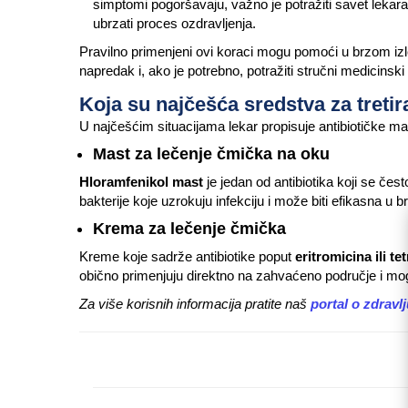
simptomi pogoršavaju, važno je potražiti savet lekara
ubrzati proces ozdravljenja.
Pravilno primenjeni ovi koraci mogu pomoći u brzom izleč
napredak i, ako je potrebno, potražiti stručni medicinski
Koja su najčešća sredstva za treti
U najčešćim situacijama lekar propisuje antibiotičke mas
Mast za lečenje čmička na oku
Hloramfenikol mast
je jedan od antibiotika koji se če
bakterije koje uzrokuju infekciju i može biti efikasna
Krema za lečenje čmička
Kreme koje sadrže antibiotike poput
eritromicina ili te
obično primenjuju direktno na zahvaćeno područje i m
Za više korisnih informacija pratite naš
portal o zdravl