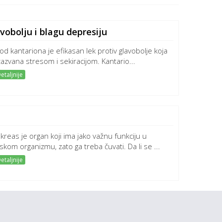
vobolju i blagu depresiju
 od kantariona je efikasan lek protiv glavobolje koja
izazvana stresom i sekiracijom. Kantario...
etaljnije
kreas je organ koji ima jako važnu funkciju u
dskom organizmu, zato ga treba čuvati. Da li se ...
etaljnije