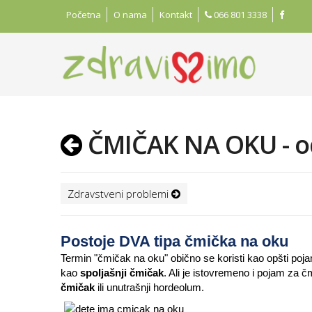
Početna
O nama
Kontakt
066 801 3338
ČMIČAK NA OKU - od 
Zdravstveni problemi
Postoje DVA tipa čmička na oku
Termin "čmičak na oku" obično se koristi kao opšti pojam
kao
spoljašnji čmičak
. Ali je istovremeno i pojam za č
čmičak
ili unutrašnji hordeolum.