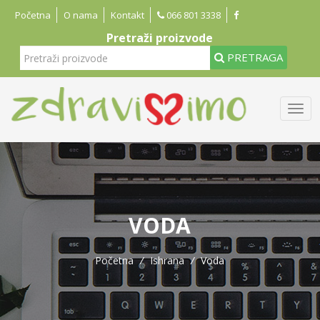
Početna
O nama
Kontakt
066 801 3338
Pretraži proizvode
PRETRAGA
VODA
Početna
/
Ishrana
/
Voda