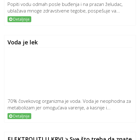
Popiti vodu odmah posle buđenja i na prazan želudac,
ublažava mnoge zdravstvene tegobe, pospešuje va...
Detaljnije
Voda je lek
70% čovekovog organizma je voda. Voda je neophodna za
metabolizam jer omogućava varenje, a kasnije i...
Detaljnije
ELEKTROLITI U KRVI > Sve što treba da znate