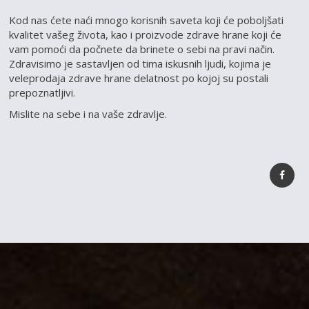
Kod nas ćete naći mnogo korisnih saveta koji će poboljšati
kvalitet vašeg života, kao i proizvode zdrave hrane koji će
vam pomoći da počnete da brinete o sebi na pravi način.
Zdravisimo je sastavljen od tima iskusnih ljudi, kojima je
veleprodaja zdrave hrane delatnost po kojoj su postali
prepoznatljivi.
Mislite na sebe i na vaše zdravlje.