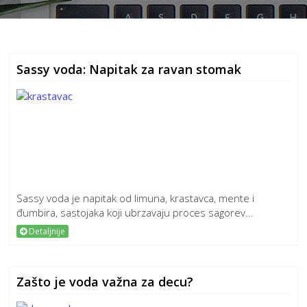
Sassy voda: Napitak za ravan stomak
Sassy voda je napitak od limuna, krastavca, mente i
đumbira, sastojaka koji ubrzavaju proces sagorev...
Detaljnije
Zašto je voda važna za decu?