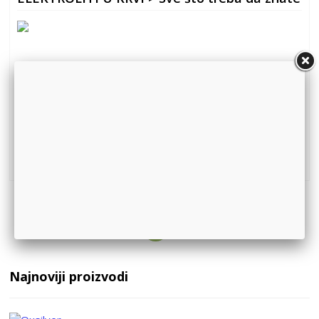
Šta su elektroliti u krviElektroliti su minerali prisutni u krvi i
telesnim tečnostima koji n...
Detaljnije
1
Najnoviji proizvodi