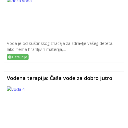
Voda je od suštinskog značaja za zdravlje vašeg deteta.
Iako nema hranljivih materija,...
Detaljnije
Vodena terapija: Čaša vode za dobro jutro