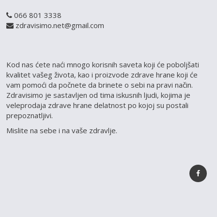
066 801 3338
zdravisimo.net@gmail.com
Kod nas ćete naći mnogo korisnih saveta koji će poboljšati
kvalitet vašeg života, kao i proizvode zdrave hrane koji će
vam pomoći da počnete da brinete o sebi na pravi način.
Zdravisimo je sastavljen od tima iskusnih ljudi, kojima je
veleprodaja zdrave hrane delatnost po kojoj su postali
prepoznatljivi.
Mislite na sebe i na vaše zdravlje.