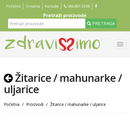
Početna
O nama
Kontakt
066 801 3338
Pretraži proizvode
PRETRAGA
Žitarice / mahunarke /
uljarice
Početna
/
Proizvodi
/
Žitarice / mahunarke / uljarice