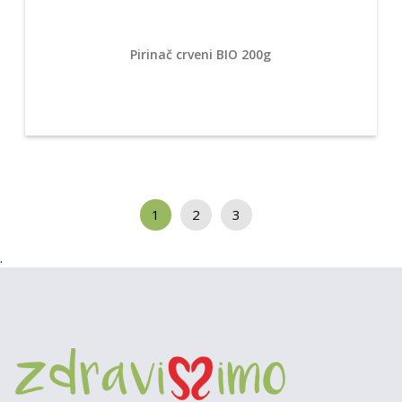
Pirinač crveni BIO 200g
1
2
3
.