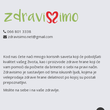
066 801 3338
zdravisimo.net@gmail.com
Kod nas ćete naći mnogo korisnih saveta koji će poboljšati
kvalitet vašeg života, kao i proizvode zdrave hrane koji će
vam pomoći da počnete da brinete o sebi na pravi način.
Zdravisimo je sastavljen od tima iskusnih ljudi, kojima je
veleprodaja zdrave hrane delatnost po kojoj su postali
prepoznatljivi.
Mislite na sebe i na vaše zdravlje.