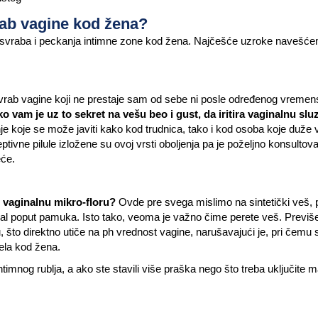
rab vagine kod žena?
ači” svraba i peckanja intimne zone kod žena. Najčešće uzroke navešć
svrab vagine koji ne prestaje sam od sebe ni posle određenog vreme
o vam je uz to sekret na vešu beo i gust, da iritira vaginalnu slu
nje koje se može javiti kako kod trudnica, tako i kod osoba koje duže
ptivne pilule izložene su ovoj vrsti oboljenja pa je poželjno konsultova
eće.
u vaginalnu mikro-floru?
Ovde pre svega mislimo na sintetički veš,
ijal poput pamuka. Isto tako, veoma je važno čime perete veš. Previš
, što direktno utiče na ph vrednost vagine, narušavajući je, pri čemu 
 tela kod žena.
imnog rublja, a ako ste stavili više praška nego što treba uključite 