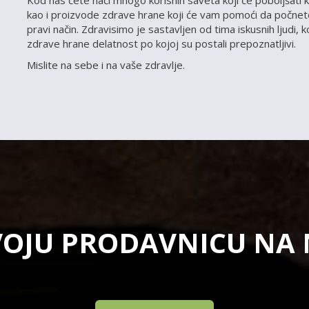
Kod nas ćete naći mnogo korisnih saveta koji će poboljšati k
kao i proizvode zdrave hrane koji će vam pomoći da počnete
pravi način. Zdravisimo je sastavljen od tima iskusnih ljudi, 
zdrave hrane delatnost po kojoj su postali prepoznatljivi.
Mislite na sebe i na vaše zdravlje.
VOJU PRODAVNICU NA