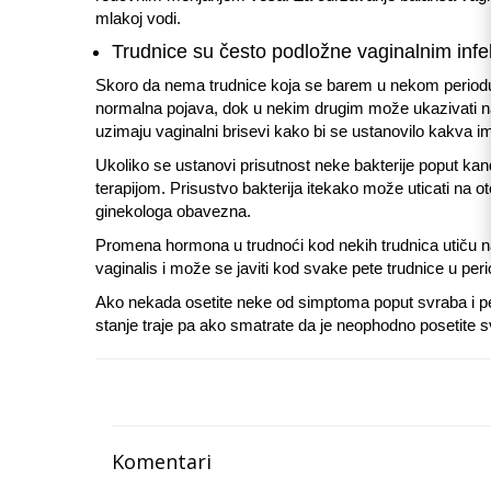
mlakoj vodi.
Trudnice su često podložne vaginalnim inf
Skoro da nema trudnice koja se barem u nekom periodu 
normalna pojava, dok u nekim drugim može ukazivati na 
uzimaju vaginalni brisevi kako bi se ustanovilo kakva i
Ukoliko se ustanovi prisutnost neke bakterije poput kan
terapijom. Prisustvo bakterija itekako može uticati na ot
ginekologa obavezna.
Promena hormona u trudnoći kod nekih trudnica utiču na 
vaginalis i može se javiti kod svake pete trudnice u per
Ako nekada osetite neke od simptoma poput svraba i pec
stanje traje pa ako smatrate da je neophodno posetite 
Komentari