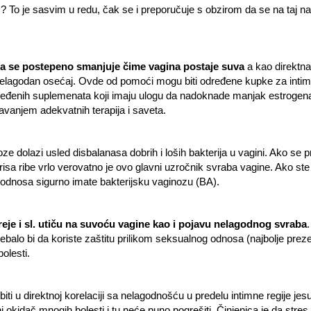
š? To je sasvim u redu, čak se i preporučuje s obzirom da se na taj na
a se postepeno smanjuje čime vagina postaje suva
a kao direktna
 nelagodan osećaj. Ovde od pomoći mogu biti određene kupke za intim
dređenih suplemenata koji imaju ulogu da nadoknade manjak estrogen
vanjem adekvatnih terapija i saveta.
noze dolazi usled disbalanasa dobrih i loših bakterija u vagini. Ako se p
isa ribe vrlo verovatno je ovo glavni uzročnik svraba vagine. Ako ste 
 odnosa sigurno imate bakterijsku vaginozu (BA).
reje i sl. utiču na suvoću vagine kao i pojavu nelagodnog svraba
.
balo bi da koriste zaštitu prilikom seksualnog odnosa (najbolje preze
olesti.
biti u direktnoj korelaciji sa nelagodnošću u predelu intimne regije jes
 okidač mnogih bolesti i tu neće puno pogrešiti. Činjenica je da stres