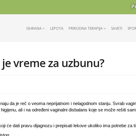
P
ISHRANA
LEPOTA
PRIRODNA TERAPIJA
SAVETI
SPO
 je vreme za uzbunu?
 znaju da je reč o veoma neprijatnom i nelagodnom stanju. Svrab vagi
ijenu, ali i na određeni vaginalni disbalans koje se može rešiti sa
i će dati pravu dijagnozu i prepisati lekove ukoliko ima potrebe za t