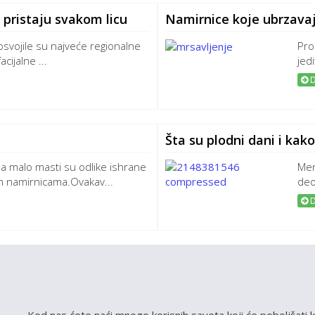
 pristaju svakom licu
Namirnice koje ubrzava
svojile su najveće regionalne
Pro
acijalne ...
jed
D
Šta su plodni dani i kak
 a malo masti su odlike ishrane
Men
im namirnicama.Ovakav...
deo
D