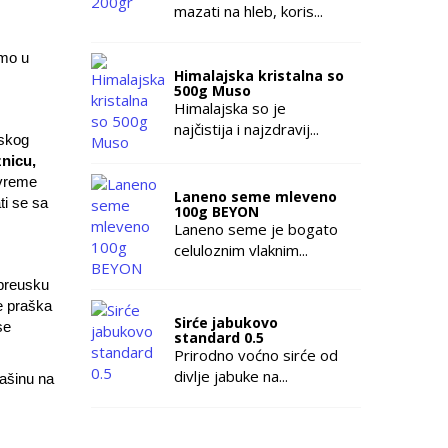
mazati na hleb, koris...
emo u
Himalajska kristalna so
500g Muso
Himalajska so je
najčistija i najzdravij...
nskog
znicu,
 vreme
Laneno seme mleveno
ti se sa
100g BEYON
Laneno seme je bogato
celuloznim vlaknim...
 preusku
e praška
Sirće jabukovo
se
standard 0.5
Prirodno voćno sirće od
divlje jabuke na...
mašinu na