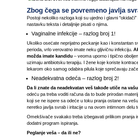
Zbog čega se povremeno javlja sv
Postoji nekoliko razloga koji su ujedno i glavni “okid
nastavku teksta i detaljnije pisati o njima.
Vaginalne infekcije – razlog broj 1!
Ukoliko osećate neprijatno peckanje kao i konstantan 
perioda, vrlo verovatno imate neku gljivičnu infekciju.
Ak
možda imate kandidu
– veoma uporno i tipično obolje
uzimaju antibiotsku terapiju. I žene koje koriste kontrace
lekarom oko samog odabira pilula koje sprečavaju zač
Neadekvatna odeća – razlog broj 2!
Da li znate da neadekvatan veš takođe utiče na vaš
odeću pa treba voditi računa da to bude prirodan mater
koji se ne ispere sa odeće u toku pranja ostane na vešu
neretko javlja svrab i iritacije u na ovom intimnom delu
Omekšivače svakako treba izbegavati prilikom pranja int
dodatni program ispiranja.
Peglanje veša – da ili ne?