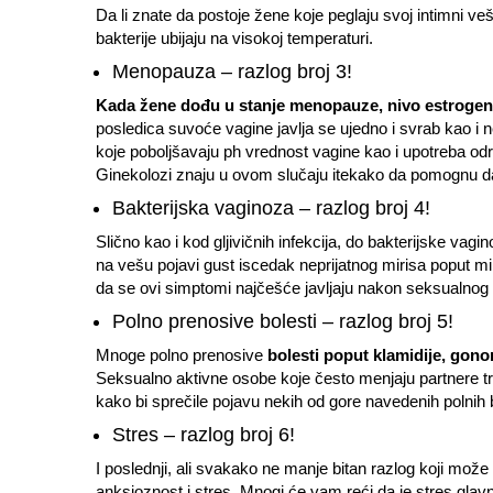
Da li znate da postoje žene koje peglaju svoj intimni ve
bakterije ubijaju na visokoj temperaturi.
Menopauza – razlog broj 3!
Kada žene dođu u stanje menopauze, nivo estrogen
posledica suvoće vagine javlja se ujedno i svrab kao i
koje poboljšavaju ph vrednost vagine kao i upotreba o
Ginekolozi znaju u ovom slučaju itekako da pomognu da
Bakterijska vaginoza – razlog broj 4!
Slično kao i kod gljivičnih infekcija, do bakterijske vagi
na vešu pojavi gust iscedak neprijatnog mirisa poput mir
da se ovi simptomi najčešće javljaju nakon seksualnog
Polno prenosive bolesti – razlog broj 5!
Mnoge polno prenosive
bolesti poput klamidije, gono
Seksualno aktivne osobe koje često menjaju partnere tre
kako bi sprečile pojavu nekih od gore navedenih polnih b
Stres – razlog broj 6!
I poslednji, ali svakako ne manje bitan razlog koji može 
anksioznost i stres. Mnogi će vam reći da je stres glavni