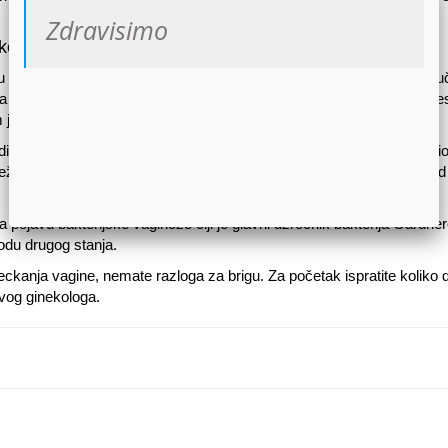
Zdravisimo
ekcijama
trudnoće nije suočila sa vaginalnim sekretom koji je u pojedinim sl
neku bakterijsku ili vaginalnu infekciju. Zbog toga se trudnicama če
m je mikrobiološka flora vagine.
dide, streptokoke ili ešerihije, obavezno je lečenje adekvatnom antib
ežan porođaj i ugroziti bebino zdravlje, s toga je redovna kontrola kod
pojavu bakterijske vaginoze čiji je glavni uzročnik bakterija Gardner
iodu drugog stanja.
kanja vagine, nemate razloga za brigu. Za početak ispratite koliko 
svog ginekologa.