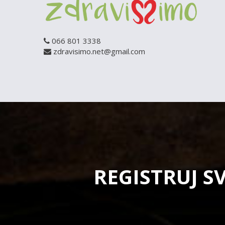
066 801 3338
zdravisimo.net@gmail.com
REGISTRUJ S