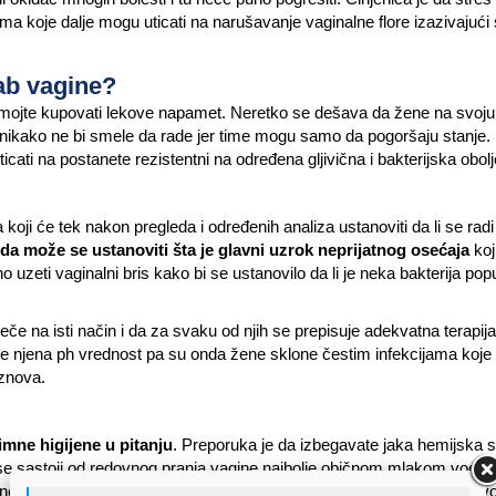
ama koje dalje mogu uticati na narušavanje vaginalne flore izazivajući 
rab vagine?
mojte kupovati lekove napamet. Neretko se dešava da žene na svoju
 nikako ne bi smele da rade jer time mogu samo da pogoršaju stanje.
ti na postanete rezistentni na određena gljivična i bakterijska obol
koji će tek nakon pregleda i određenih analiza ustanoviti da li se radi
a može se ustanoviti šta je glavni uzrok neprijatnog osećaja
koj
zeti vaginalni bris kako bi se ustanovilo da li je neka bakterija pop
leče na isti način i da za svaku od njih se prepisuje adekvatna terapij
se njena ph vrednost pa su onda žene sklone čestim infekcijama koje
iznova.
imne higijene u pitanju
. Preporuka je da izbegavate jaka hemijska 
 se sastoji od redovnog pranja vagine najbolje običnom mlakom vodom
 možete koristiti čaj od kamilice ili prstohvat sode bikarbone rastv