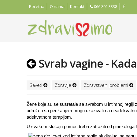
Početna
O nama
Kontakt
066 801 3338
Svrab vagine - Kada
Saveti
Zdravlje
Zdravstveni problemi
Žene koje su se susretale sa svrabom u intimnoj regiji
udružen sa peckanjem mogu ukazivati na neadekvatnu hig
adekvatnom terapijom.
U svakom slučaju pomoć treba zatražiti od ginekologa koj