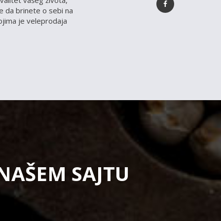
valitet vašeg života,
 da brinete o sebi na
kojima je veleprodaja
 NAŠEM SAJTU