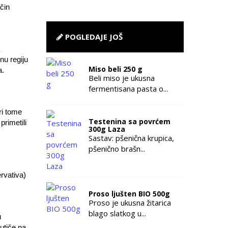
čin
POGLEDAJE JOŠ
nu regiju
Miso beli 250 g
a.
Beli miso je ukusna
fermentisana pasta o...
ri tome
Testenina sa povrćem
primetili
300g Laza
Sastav: pšenična krupica,
pšenično brašn...
rvativa)
Proso ljušten BIO 500g
Proso je ukusna žitarica
blago slatkog u...
u
 utiče na