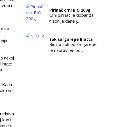
svrab i
Pirinač crni BIO 200g
Crni pirinač je dobar za
hladnije dane j...
 ruku
Sok šargarepe Biotta
jenja.
Biotta sok od šargarepe
je napravljen od...
 o nekoj
i imate
ut
a. Kada
 ako se
sredstva
 kao i
orene u