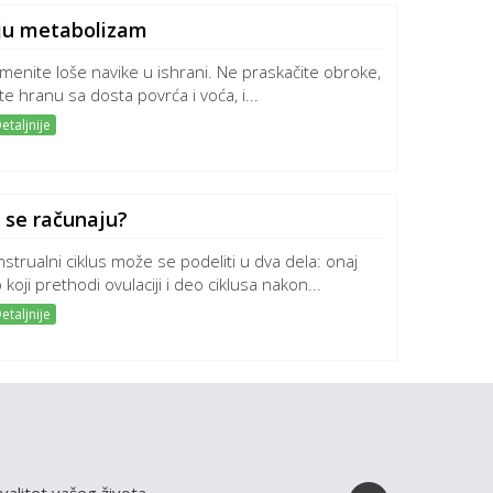
ju metabolizam
menite loše navike u ishrani. Ne praskačite obroke,
ite hranu sa dosta povrća i voća, i...
etaljnije
o se računaju?
strualni ciklus može se podeliti u dva dela: onaj
 koji prethodi ovulaciji i deo ciklusa nakon...
etaljnije