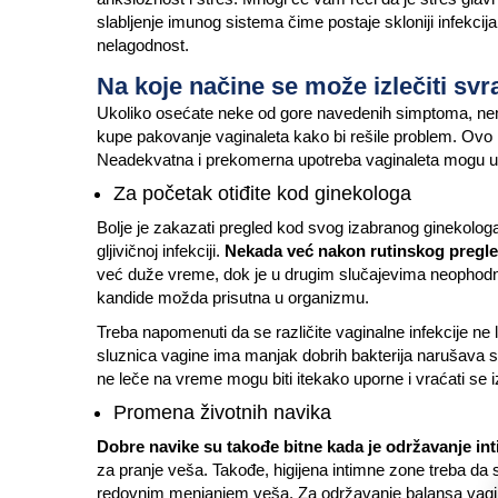
slabljenje imunog sistema čime postaje skloniji infekcij
nelagodnost.
Na koje načine se može izlečiti sv
Ukoliko osećate neke od gore navedenih simptoma, ne
kupe pakovanje vaginaleta kako bi rešile problem. Ovo
Neadekvatna i prekomerna upotreba vaginaleta mogu utica
Za početak otiđite kod ginekologa
Bolje je zakazati pregled kod svog izabranog ginekologa 
gljivičnoj infekciji.
Nekada već nakon rutinskog pregled
već duže vreme, dok je u drugim slučajevima neophodno u
kandide možda prisutna u organizmu.
Treba napomenuti da se različite vaginalne infekcije ne 
sluznica vagine ima manjak dobrih bakterija narušava 
ne leče na vreme mogu biti itekako uporne i vraćati se 
Promena životnih navika
Dobre navike su takođe bitne kada je održavanje int
za pranje veša. Takođe, higijena intimne zone treba da
redovnim menjanjem veša. Za održavanje balansa vagine,