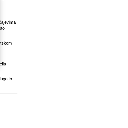
učajevima
sto
iotskom
ella
dugo to