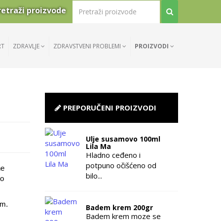
retraži proizvode
RT
ZDRAVLJE
ZDRAVSTVENI PROBLEMI
PROIZVODI
PREPORUČENI PROIZVODI
Ulje susamovo 100ml
Lila Ma
Hladno ceđeno i
potpuno očišćeno od
ne
bilo...
mo
im.
Badem krem 200gr
Badem krem moze se