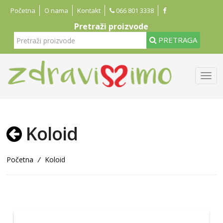
Početna
O nama
Kontakt
066 801 3338
Pretraži proizvode
PRETRAGA
Koloid
Početna
/
Koloid