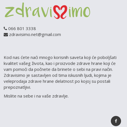
066 801 3338
zdravisimo.net@gmail.com
Kod nas ćete naći mnogo korisnih saveta koji će poboljšati
kvalitet vašeg života, kao i proizvode zdrave hrane koji će
vam pomoći da počnete da brinete o sebi na pravi način.
Zdravisimo je sastavljen od tima iskusnih ljudi, kojima je
veleprodaja zdrave hrane delatnost po kojoj su postali
prepoznatljivi.
Mislite na sebe i na vaše zdravlje.