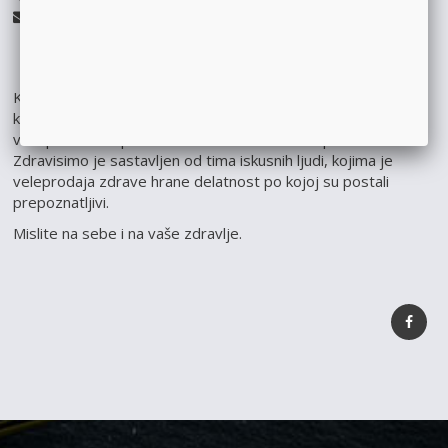
zdravisimo.net@gmail.com
Kod nas ćete naći mnogo korisnih saveta koji će poboljšati
kvalitet vašeg života, kao i proizvode zdrave hrane koji će
vam pomoći da počnete da brinete o sebi na pravi način.
Zdravisimo je sastavljen od tima iskusnih ljudi, kojima je
veleprodaja zdrave hrane delatnost po kojoj su postali
prepoznatljivi.
Mislite na sebe i na vaše zdravlje.