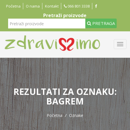
Početna
O nama
Kontakt
066 801 3338
Pretraži proizvode
PRETRAGA
REZULTATI ZA OZNAKU:
BAGREM
Početna
/
Oznake