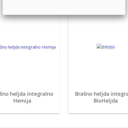
šno heljda integralno
Brašno heljda integr
Hemija
BioHeljda