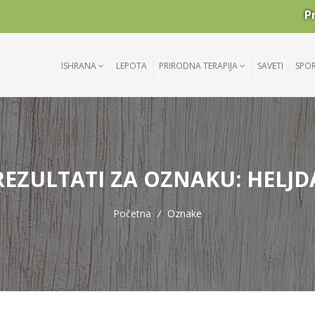
P
ISHRANA
LEPOTA
PRIRODNA TERAPIJA
SAVETI
SPO
REZULTATI ZA OZNAKU: HELJD
Početna
/
Oznake