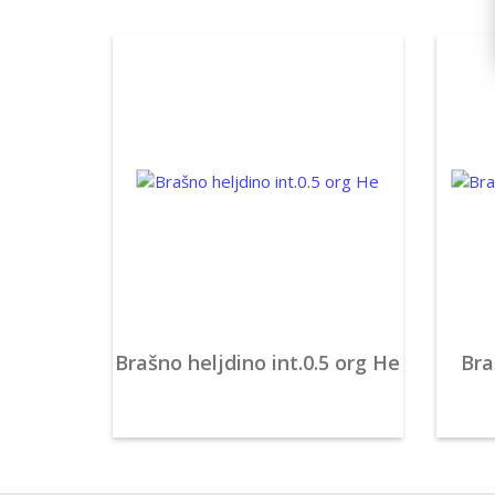
Brašno heljdino int.0.5 org He
Bra