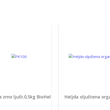
a zrno ljušt.0,5kg BioHel
Heljda oljuštena org