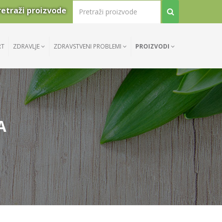
retraži proizvode
RT
ZDRAVLJE
ZDRAVSTVENI PROBLEMI
PROIZVODI
A