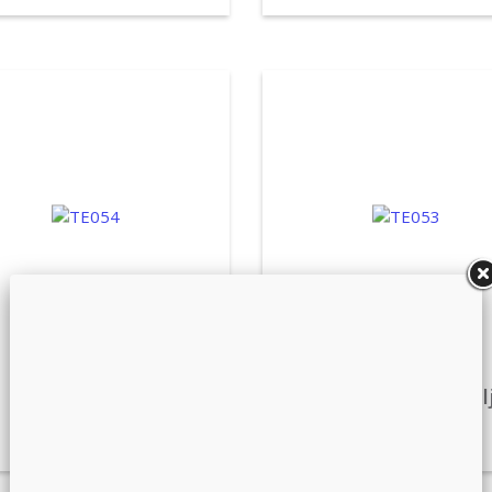
Rezanci heljda
Kore heljdine Biohel
zlatiborski200g