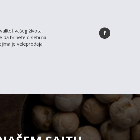
valitet vašeg života,
 da brinete o sebi na
kojima je veleprodaja