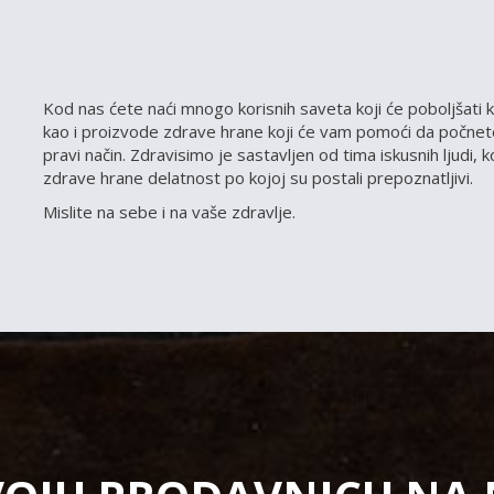
Kod nas ćete naći mnogo korisnih saveta koji će poboljšati k
kao i proizvode zdrave hrane koji će vam pomoći da počnete
pravi način. Zdravisimo je sastavljen od tima iskusnih ljudi, 
zdrave hrane delatnost po kojoj su postali prepoznatljivi.
Mislite na sebe i na vaše zdravlje.