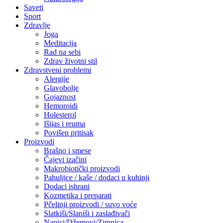
Saveti
Sport
Zdravlje
Joga
Meditacija
Rad na sebi
Zdrav životni stil
Zdravstveni problemi
Alergije
Glavobolje
Gojaznost
Hemoroidi
Holesterol
Išijas i reuma
Povišen pritisak
Proizvodi
Brašno i smese
Čajevi izačini
Makrobiotički proizvodi
Pahuljice / kaše / dodaci u kuhinji
Dodaci ishrani
Kozmetika i preparati
Pčelinji proizvodi / suvo voće
Slatkiši/Slaniši i zaslađivači
Napici/Džemovi/Zimnica