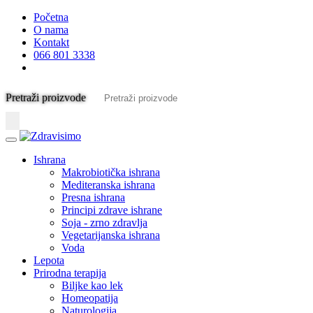
Početna
O nama
Kontakt
066 801 3338
Pretraži proizvode
Ishrana
Makrobiotička ishrana
Mediteranska ishrana
Presna ishrana
Principi zdrave ishrane
Soja - zrno zdravlja
Vegetarijanska ishrana
Voda
Lepota
Prirodna terapija
Biljke kao lek
Homeopatija
Naturologija