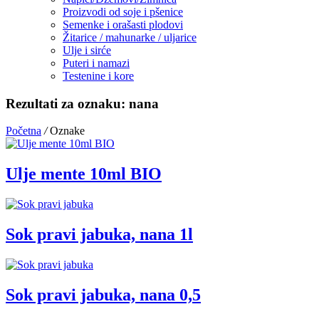
Proizvodi od soje i pšenice
Semenke i orašasti plodovi
Žitarice / mahunarke / uljarice
Ulje i sirće
Puteri i namazi
Testenine i kore
Rezultati za oznaku: nana
Početna
/
Oznake
Ulje mente 10ml BIO
Sok pravi jabuka, nana 1l
Sok pravi jabuka, nana 0,5