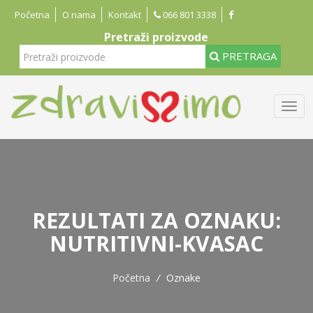
Početna
O nama
Kontakt
066 801 3338
Pretraži proizvode
PRETRAGA
REZULTATI ZA OZNAKU:
NUTRITIVNI-KVASAC
Početna
/
Oznake