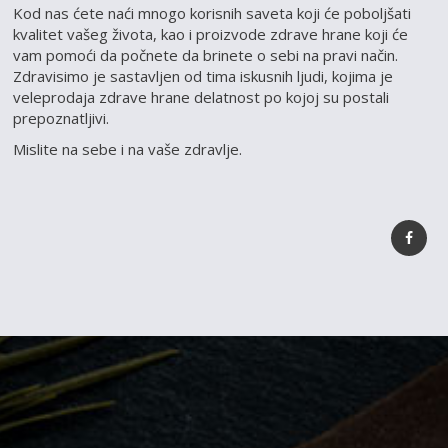
Kod nas ćete naći mnogo korisnih saveta koji će poboljšati
kvalitet vašeg života, kao i proizvode zdrave hrane koji će
vam pomoći da počnete da brinete o sebi na pravi način.
Zdravisimo je sastavljen od tima iskusnih ljudi, kojima je
veleprodaja zdrave hrane delatnost po kojoj su postali
prepoznatljivi.
Mislite na sebe i na vaše zdravlje.