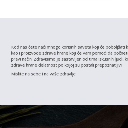
Kod nas ćete naći mnogo korisnih saveta koji će poboljšati k
kao i proizvode zdrave hrane koji će vam pomoći da počnete
pravi način. Zdravisimo je sastavljen od tima iskusnih ljudi, 
zdrave hrane delatnost po kojoj su postali prepoznatljivi.
Mislite na sebe i na vaše zdravlje.