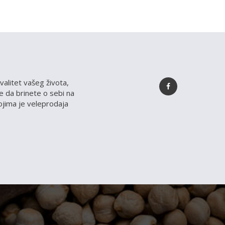
valitet vašeg života,
 da brinete o sebi na
kojima je veleprodaja