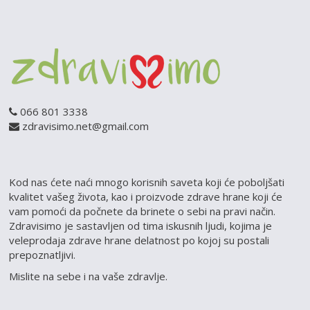
066 801 3338
zdravisimo.net@gmail.com
Kod nas ćete naći mnogo korisnih saveta koji će poboljšati
kvalitet vašeg života, kao i proizvode zdrave hrane koji će
vam pomoći da počnete da brinete o sebi na pravi način.
Zdravisimo je sastavljen od tima iskusnih ljudi, kojima je
veleprodaja zdrave hrane delatnost po kojoj su postali
prepoznatljivi.
Mislite na sebe i na vaše zdravlje.