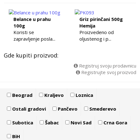
Belance u prahu
Griz pirinčani 500g
100g
Hemija
Koristi se
Proizvedeno od
zapravljenje posla...
oljustenog i p...
Gde kupiti proizvod:
Registruj svoju prodavnicu
Registrujte svoj proizvod
Beograd
Kraljevo
Loznica
Ostali gradovi
Pančevo
Smederevo
Subotica
Šabac
Novi Sad
Crna Gora
BiH