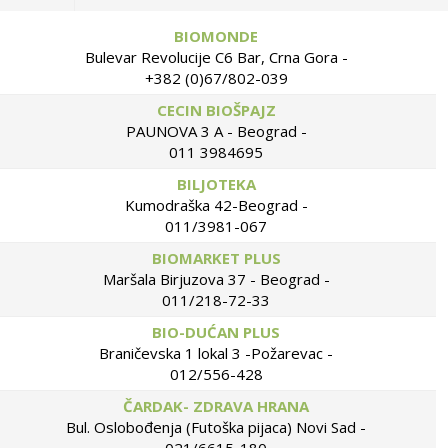
BIOMONDE
Bulevar Revolucije C6 Bar, Crna Gora -
+382 (0)67/802-039
CECIN BIOŠPAJZ
PAUNOVA 3 A - Beograd -
011 3984695
BILJOTEKA
Kumodraška 42-Beograd -
011/3981-067
BIOMARKET PLUS
Maršala Birjuzova 37 - Beograd -
011/218-72-33
BIO-DUĆAN PLUS
Braničevska 1 lokal 3 -Požarevac -
012/556-428
ČARDAK- ZDRAVA HRANA
Bul. Oslobođenja (Futoška pijaca) Novi Sad -