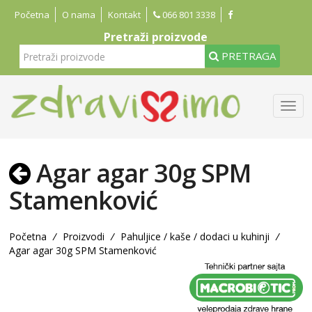
Početna
O nama
Kontakt
066 801 3338
Pretraži proizvode
PRETRAGA
Agar agar 30g SPM
Stamenković
Početna
/
Proizvodi
/
Pahuljice / kaše / dodaci u kuhinji
/
Agar agar 30g SPM Stamenković