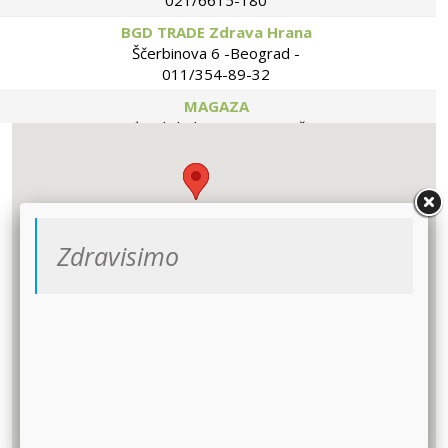
021/6615-180
BGD TRADE Zdrava Hrana
Ščerbinova 6 -Beograd -
011/354-89-32
MAGAZA
Vojvođanski bulevar 30a - Pančevo -
064/17-917-63
ZRNO
Marka Oreškovica 27 - Beograd -
063/88-22-392
Zdravisimo
BEOGRAD-INŽENJERING
Požeška 42-Beograd -
011/35-44-875
BIO DUĆAN MOJE ZRNO
Ustanička 204a, lok 2 - Beograd -
011/34-74-581
Bio hrana BOJANA
Bulevar Kralja Aleksandra 139 -
062226032