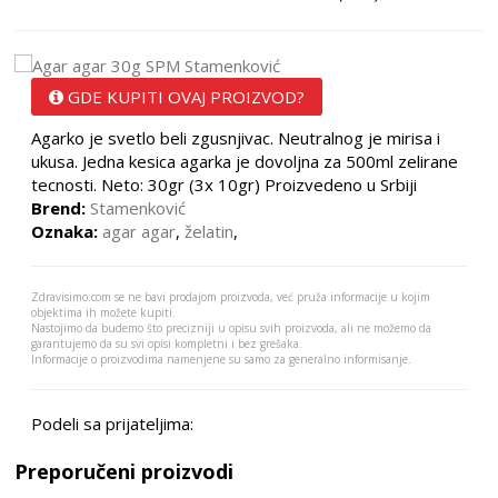
GDE KUPITI OVAJ PROIZVOD?
Agarko je svetlo beli zgusnjivac. Neutralnog je mirisa i
ukusa. Jedna kesica agarka je dovoljna za 500ml zelirane
tecnosti. Neto: 30gr (3x 10gr) Proizvedeno u Srbiji
Brend:
Stamenković
Oznaka:
agar agar
,
želatin
,
Zdravisimo.com se ne bavi prodajom proizvoda, već pruža informacije u kojim
objektima ih možete kupiti.
Nastojimo da budemo što precizniji u opisu svih proizvoda, ali ne možemo da
garantujemo da su svi opisi kompletni i bez grešaka.
Informacije o proizvodima namenjene su samo za generalno informisanje.
Podeli sa prijateljima:
Preporučeni proizvodi