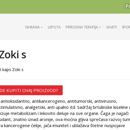
P
ISHRANA
LEPOTA
PRIRODNA TERAPIJA
SAVETI
SPO
Zoki s
0 kaps Zoki s
DE KUPITI OVAJ PROIZVOD?
 antioksidantno, antikancerogeno, antitumorski, antivirusno,
imulativno, analgetski, anti upalno itd. Sadržaj brtulinske kiseline 
izuje metabolizam i lekovito deluje na sve organe. Čaga je najjači
sidant, znatno iznad aronije, ova moćna gljiva sprečava razvoj tum
va kancerogene ćelije, jača imunitet i ublažava štetne nuspojave