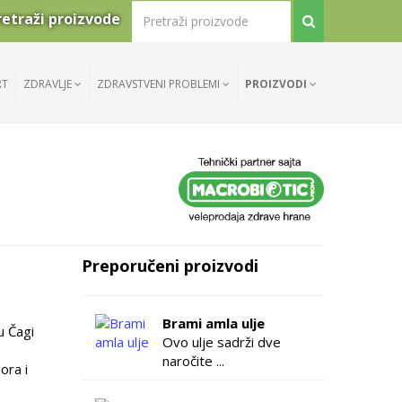
retraži proizvode
RT
ZDRAVLJE
ZDRAVSTVENI PROBLEMI
PROIZVODI
Preporučeni proizvodi
Brami amla ulje
u Čagi
Ovo ulje sadrži dve
naročite ...
ora i