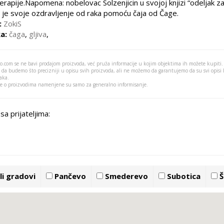
rapije.Napomena: nobelovac Solzenjicin u svojoj knjizi “odeljak za
 je svoje ozdravljenje od raka pomoću čaja od Čage.
:
ZokiS
a:
čaga
,
gljiva
,
o.com se ne bavi prodajom proizvoda, već pruža informacije u kojim objektima ih možete kupiti.
 da budemo što precizniji u opisu svih proizvoda, ali ne možemo da garantujemo da su svi opisi
aka.
je o proizvodima namenjene su samo za generalno informisanje.
sa prijateljima:
i gradovi
Pančevo
Smederevo
Subotica
Š