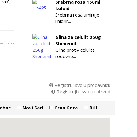
 rak”,
Srebrna rosa 150ml
koloid
Srebrna rosa umiruje
i hidrir...
Glina za celulit 250g
Shenemil
 kompletni
Glina protiv celulita
redovno...
Registruj svoju prodavnicu
Registrujte svoj proizvod
abac
Novi Sad
Crna Gora
BiH