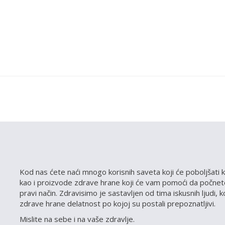
Kod nas ćete naći mnogo korisnih saveta koji će poboljšati k
kao i proizvode zdrave hrane koji će vam pomoći da počnete
pravi način. Zdravisimo je sastavljen od tima iskusnih ljudi, 
zdrave hrane delatnost po kojoj su postali prepoznatljivi.
Mislite na sebe i na vaše zdravlje.