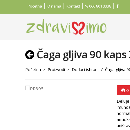
Početna
O nama
Kontakt
066 801 3338
Čaga gljiva 90 kaps 
Početna
/
Proizvodi
/
Dodaci ishrani
/
Čaga gljiva 9
G
Deluje
imunost
normal
antiok
uništa