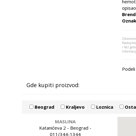
hemote
opisao
Brend
Oznak
Zdravisim
Nastojimo
i bez greš
Informaci
Podeli 
Gde kupiti proizvod:
Beograd
Kraljevo
Loznica
Ostal
MASLINA
Katanićeva 2 - Beograd -
011/344-1344