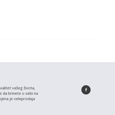
valitet vašeg života,
 da brinete o sebi na
kojima je veleprodaja