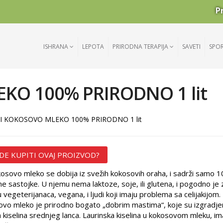
P
ISHRANA
LEPOTA
PRIRODNA TERAPIJA
SAVETI
SPO
KO 100% PRIRODNO 1 lit
I KOKOSOVO MLEKO 100% PRIRODNO 1 lit
DE KUPITI OVAJ PROIZVOD?
kosovo mleko se dobija iz svežih kokosovih oraha, i sadrži samo 
ne sastojke. U njemu nema laktoze, soje, ili glutena, i pogodno je 
 vegeterijanaca, vegana, i ljudi koji imaju problema sa celijakijom.
vo mleko je prirodno bogato „dobrim mastima“, koje su izgradj
 kiselina srednjeg lanca. Laurinska kiselina u kokosovom mleku, im