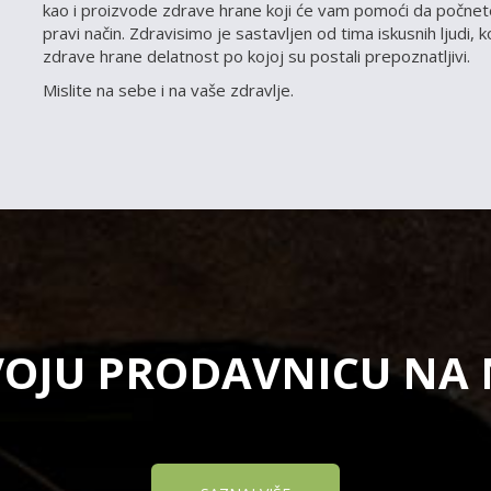
kao i proizvode zdrave hrane koji će vam pomoći da počnete
pravi način. Zdravisimo je sastavljen od tima iskusnih ljudi, 
zdrave hrane delatnost po kojoj su postali prepoznatljivi.
Mislite na sebe i na vaše zdravlje.
VOJU PRODAVNICU NA