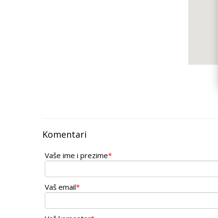
Komentari
Vaše ime i prezime
*
Vaš email
*