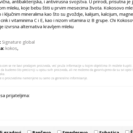
ivična, antibakterijska, i antivirusna svojstva. U prirodi, prisutna je j
om mleku, koje bebu štiti u prvim mesecima života. Kokosovo mle
 i ključnim mineralima kao što su gvoždje, kalijum, kalcijum, magn
 cink i vitaminima C i E, kao i nizom vitamina iz B grupe. Chi Kokos
je izvrsna alternativa kravljem mleku
:
Signature global
a:
kokos
,
o.com se ne bavi prodajom proizvoda, već pruža informacije u kojim objektima ih možete kupiti.
 da budemo što precizniji u opisu svih proizvoda, ali ne možemo da garantujemo da su svi opisi
aka.
je o proizvodima namenjene su samo za generalno informisanje.
sa prijateljima:
i gradovi
Pančevo
Smederevo
Subotica
Š