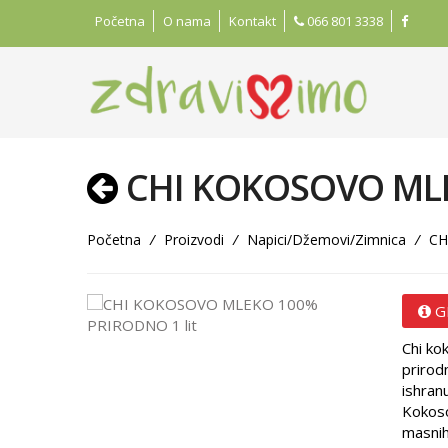
Početna
O nama
Kontakt
066 801 3338
CHI KOKOSOVO MLE
Početna
/
Proizvodi
/
Napici/Džemovi/Zimnica
/
CH
G
Chi ko
prirod
ishranu
Kokoso
masnih