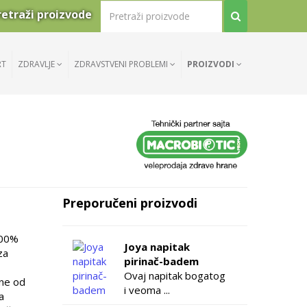
retraži proizvode
RT
ZDRAVLJE
ZDRAVSTVENI PROBLEMI
PROIZVODI
Preporučeni proizvodi
100%
Joya napitak
za
pirinač-badem
Ovaj napitak bogatog
ene od
i veoma ...
a