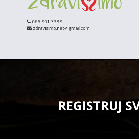
066 801 3338
zdravisimo.net@gmail.com
REGISTRUJ S