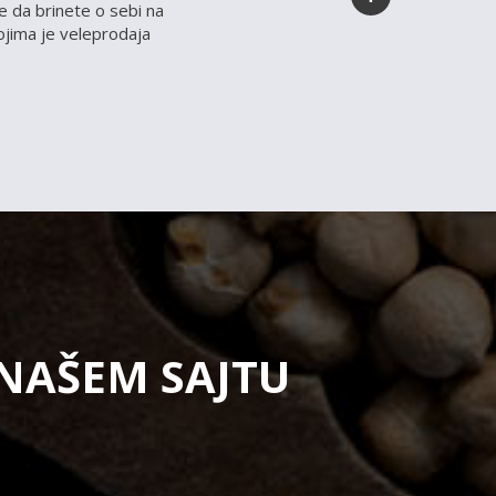
 da brinete o sebi na
kojima je veleprodaja
 NAŠEM SAJTU