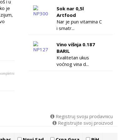
oš i u
ko je
Sok nar 0,5l
ezijum,
Artfood
ovo
Nar je pun vitamina C
i smatr...
Vino višnja 0.187
BARIL
Kvalitetan ukus
voćnog vina d...
 kompletni
Registruj svoju prodavnicu
Registrujte svoj proizvod
abac
Novi Sad
Crna Gora
BiH