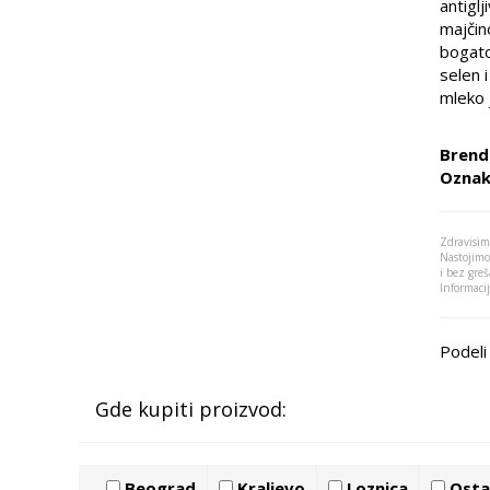
antiglj
majčin
bogato
selen i
mleko 
Brend
Oznak
Zdravisim
Nastojimo
i bez greš
Informaci
Podeli 
Gde kupiti proizvod:
Beograd
Kraljevo
Loznica
Ostal