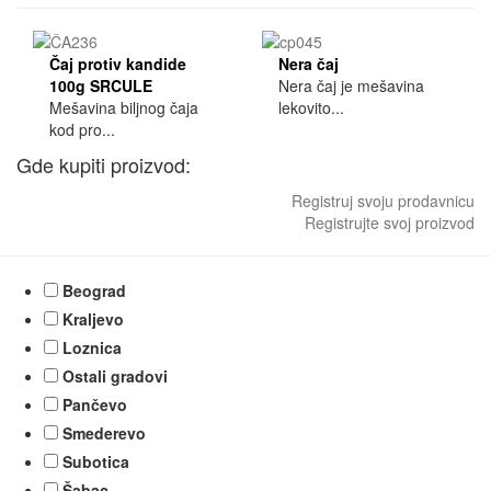
Čaj protiv kandide
Nera čaj
100g SRCULE
Nera čaj je mešavina
Mešavina biljnog čaja
lekovito...
kod pro...
Gde kupiti proizvod:
Registruj svoju prodavnicu
Registrujte svoj proizvod
Beograd
Kraljevo
Loznica
Ostali gradovi
Pančevo
Smederevo
Subotica
Šabac