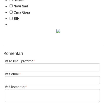
Novi Sad
Crna Gora
BiH
Komentari
Vaše ime i prezime
*
Vaš email
*
Vaš komentar
*