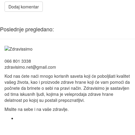
Dodaj komentar
Poslednje pregledano:
066 801 3338
zdravisimo.net@gmail.com
Kod nas ćete naći mnogo korisnih saveta koji će poboljšati kvalitet
vašeg života, kao i proizvode zdrave hrane koji će vam pomoći da
počnete da brinete o sebi na pravi način. Zdravisimo je sastavljen
od tima iskusnih ljudi, kojima je veleprodaja zdrave hrane
delatnost po kojoj su postali prepoznatljivi.
Mislite na sebe i na vaše zdravlje.
Registruj svoju prodavnicu na našem sajtu