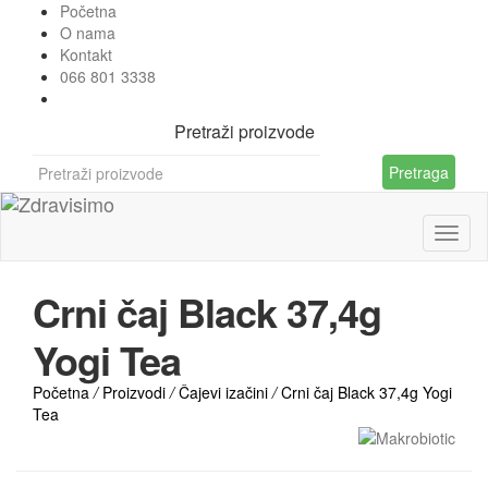
Početna
O nama
Kontakt
066 801 3338
Pretraži proizvode
Pretraga
Crni čaj Black 37,4g
Yogi Tea
Početna
/
Proizvodi
/
Čajevi izačini
/
Crni čaj Black 37,4g Yogi
Tea