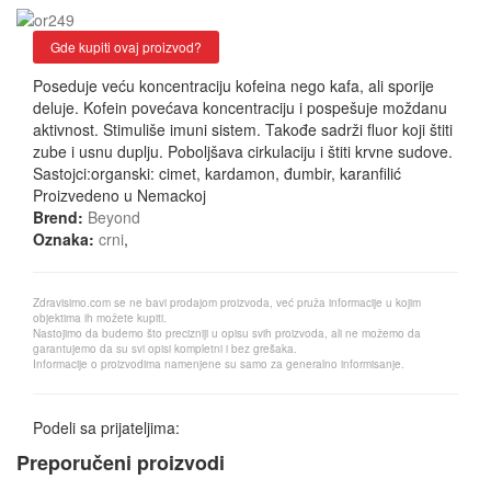
Gde kupiti ovaj proizvod?
Poseduje veću koncentraciju kofeina nego kafa, ali sporije
deluje. Kofein povećava koncentraciju i pospešuje moždanu
aktivnost. Stimuliše imuni sistem. Takođe sadrži fluor koji štiti
zube i usnu duplju. Poboljšava cirkulaciju i štiti krvne sudove.
Sastojci:organski: cimet, kardamon, đumbir, karanfilić
Proizvedeno u Nemackoj
Brend:
Beyond
Oznaka:
crni
,
Zdravisimo.com se ne bavi prodajom proizvoda, već pruža informacije u kojim
objektima ih možete kupiti.
Nastojimo da budemo što precizniji u opisu svih proizvoda, ali ne možemo da
garantujemo da su svi opisi kompletni i bez grešaka.
Informacije o proizvodima namenjene su samo za generalno informisanje.
Podeli sa prijateljima:
Preporučeni proizvodi