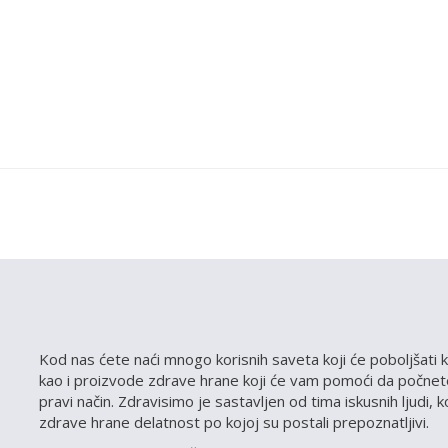
Kod nas ćete naći mnogo korisnih saveta koji će poboljšati k
kao i proizvode zdrave hrane koji će vam pomoći da počnete
pravi način. Zdravisimo je sastavljen od tima iskusnih ljudi, 
zdrave hrane delatnost po kojoj su postali prepoznatljivi.