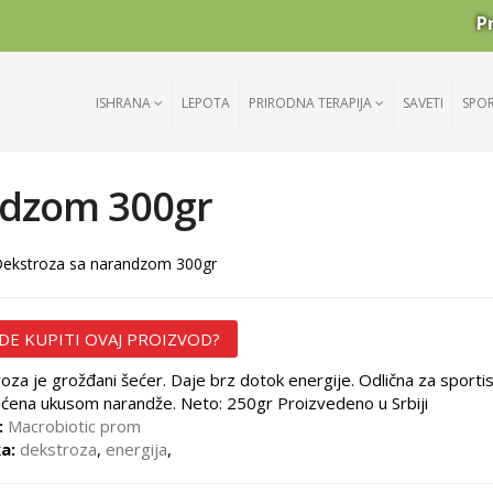
P
ISHRANA
LEPOTA
PRIRODNA TERAPIJA
SAVETI
SPO
ndzom 300gr
ekstroza sa narandzom 300gr
DE KUPITI OVAJ PROIZVOD?
oza je grožđani šećer. Daje brz dotok energije. Odlična za sportis
ena ukusom narandže. Neto: 250gr Proizvedeno u Srbiji
:
Macrobiotic prom
a:
dekstroza
,
energija
,