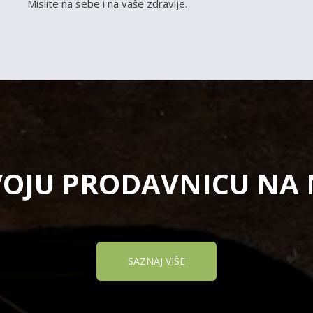
Mislite na sebe i na vaše zdravlje.
VOJU PRODAVNICU NA
SAZNAJ VIŠE