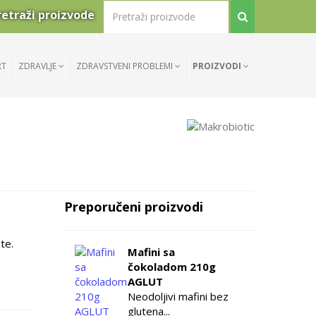
retraži proizvode
RT
ZDRAVLJE
ZDRAVSTVENI PROBLEMI
PROIZVODI
Preporučeni proizvodi
te.
Mafini sa
čokoladom 210g
AGLUT
Neodoljivi mafini bez
glutena...