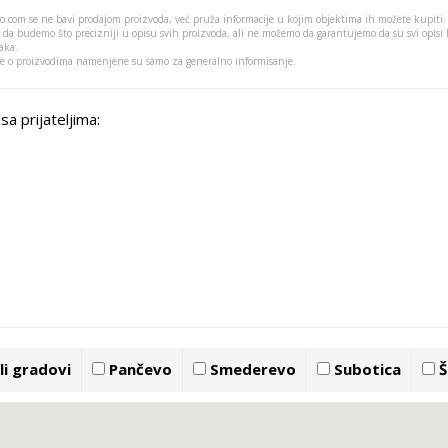
o.com se ne bavi prodajom proizvoda, već pruža informacije u kojim objektima ih možete kupiti.
 da budemo što precizniji u opisu svih proizvoda, ali ne možemo da garantujemo da su svi opisi
aka.
je o proizvodima namenjene su samo za generalno informisanje.
sa prijateljima:
i gradovi
Pančevo
Smederevo
Subotica
Š