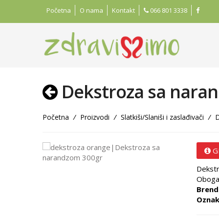
Početna
O nama
Kontakt
066 801 3338
Dekstroza sa nara
Početna
/
Proizvodi
/
Slatkiši/Slaniši i zaslađivači
/
D
G
Dekstr
Obogać
Brend
Oznak