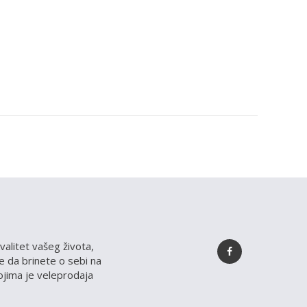
valitet vašeg života,
 da brinete o sebi na
kojima je veleprodaja