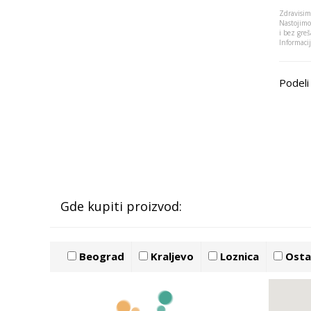
Zdravisim
Nastojimo
i bez greš
Informaci
Podeli 
Gde kupiti proizvod:
Beograd
Kraljevo
Loznica
Ostal