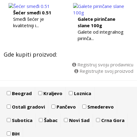
Šećer smeđi 0.51
Smeđi šećer je
Galete pirinčane
kvalitetniji i...
slane 100g
Galete od integralnog
pirinča...
Gde kupiti proizvod:
Registruj svoju prodavnicu
Registrujte svoj proizvod
Beograd
Kraljevo
Loznica
Ostali gradovi
Pančevo
Smederevo
Subotica
Šabac
Novi Sad
Crna Gora
BiH