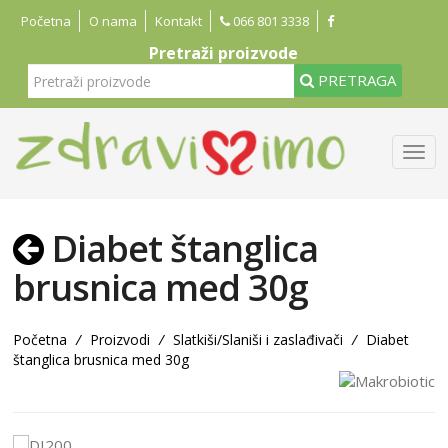
Početna
O nama
Kontakt
066 801 3338
Pretraži proizvode
PRETRAGA
Diabet štanglica
brusnica med 30g
Početna
/
Proizvodi
/
Slatkiši/Slaniši i zaslađivači
/
Diabet
štanglica brusnica med 30g