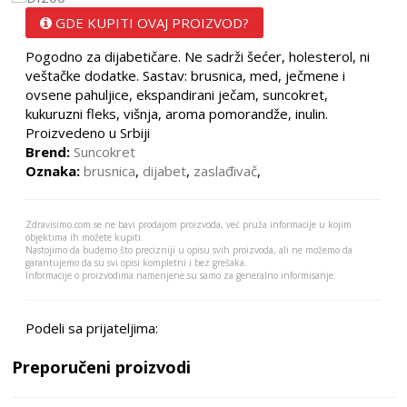
GDE KUPITI OVAJ PROIZVOD?
Pogodno za dijabetičare. Ne sadrži šećer, holesterol, ni
veštačke dodatke. Sastav: brusnica, med, ječmene i
ovsene pahuljice, ekspandirani ječam, suncokret,
kukuruzni fleks, višnja, aroma pomorandže, inulin.
Proizvedeno u Srbiji
Brend:
Suncokret
Oznaka:
brusnica
,
dijabet
,
zaslađivač
,
Zdravisimo.com se ne bavi prodajom proizvoda, već pruža informacije u kojim
objektima ih možete kupiti.
Nastojimo da budemo što precizniji u opisu svih proizvoda, ali ne možemo da
garantujemo da su svi opisi kompletni i bez grešaka.
Informacije o proizvodima namenjene su samo za generalno informisanje.
Podeli sa prijateljima:
Preporučeni proizvodi