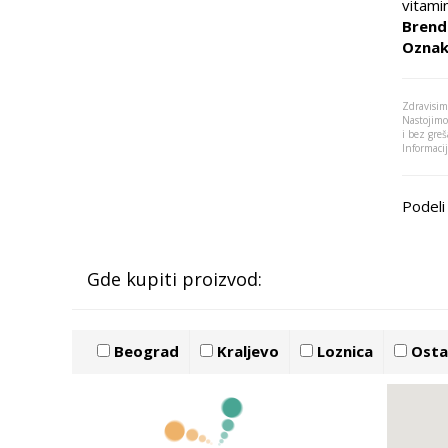
vitamin
Brend
Oznak
Zdravisim
Nastojimo
i bez greš
Informaci
Podeli 
Gde kupiti proizvod:
Beograd
Kraljevo
Loznica
Ostal