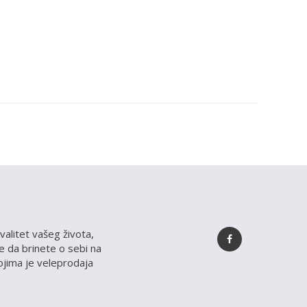
valitet vašeg života,
 da brinete o sebi na
kojima je veleprodaja