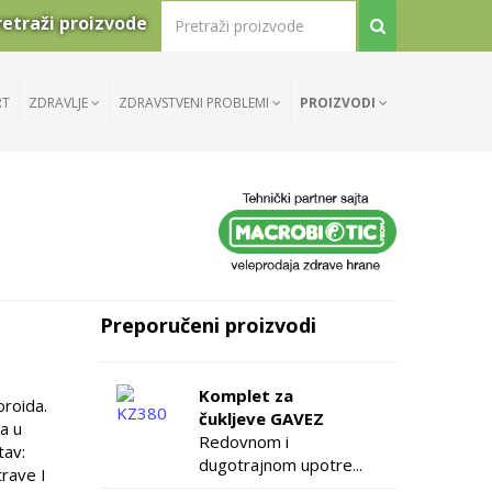
retraži proizvode
RT
ZDRAVLJE
ZDRAVSTVENI PROBLEMI
PROIZVODI
Preporučeni proizvodi
Komplet za
oroida.
čukljeve GAVEZ
a u
Redovnom i
tav:
dugotrajnom upotre...
trave I