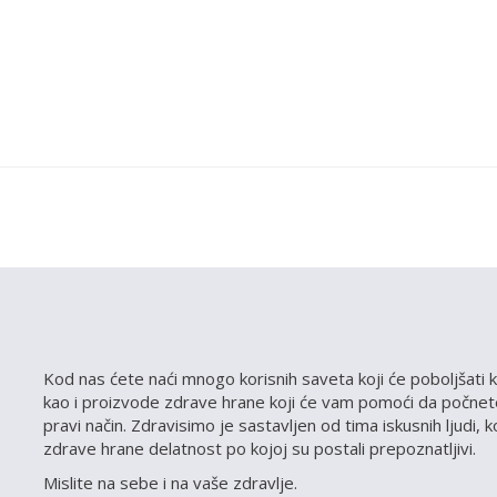
Kod nas ćete naći mnogo korisnih saveta koji će poboljšati k
kao i proizvode zdrave hrane koji će vam pomoći da počnete
pravi način. Zdravisimo je sastavljen od tima iskusnih ljudi, 
zdrave hrane delatnost po kojoj su postali prepoznatljivi.
Mislite na sebe i na vaše zdravlje.