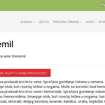
P
ISHRANA
LEPOTA
PRIRODNA TERAPIJA
SAVETI
SPO
emil
za vene Shenemil
DE KUPITI OVAJ PROIZVOD?
va prolazak krvi kroz vene. Sprečava gomilanje toksina u venama.
je otok, bol i osećaj težine u nogama. Može se koristiti i kod hem
va prolazak krvi kroz vene i hemoroide. Sprečava gomilanje toksin
 i hemoroidima. Smanjuje otok, bol i osećaj težine u nogama. Sas
voda, ekstrakt: divljeg kestena, lavande, kamilice, oraha, hajdučke 