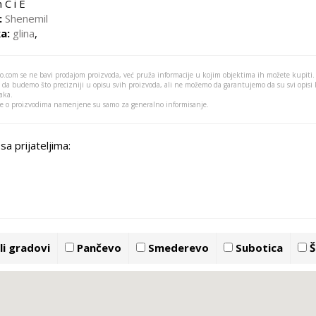
 C i E
:
Shenemil
a:
glina
,
o.com se ne bavi prodajom proizvoda, već pruža informacije u kojim objektima ih možete kupiti.
 da budemo što precizniji u opisu svih proizvoda, ali ne možemo da garantujemo da su svi opisi
aka.
je o proizvodima namenjene su samo za generalno informisanje.
sa prijateljima:
i gradovi
Pančevo
Smederevo
Subotica
Š