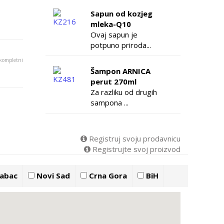
Sapun od kozjeg
mleka-Q10
Ovaj sapun je
potpuno priroda...
 kompletni
Šampon ARNICA
perut 270ml
Za razliku od drugih
sampona ...
Registruj svoju prodavnicu
Registrujte svoj proizvod
abac
Novi Sad
Crna Gora
BiH