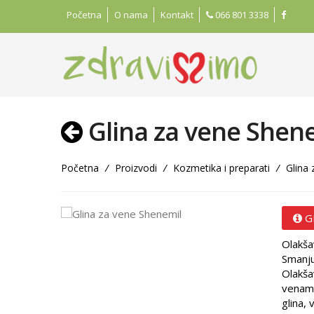
Početna
O nama
Kontakt
066 801 3338
Glina za vene Shen
Početna
/
Proizvodi
/
Kozmetika i preparati
/
Glina 
G
Olakša
Smanju
Olakša
venama
glina, 